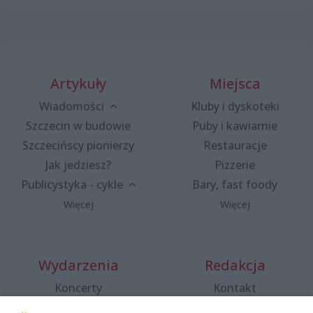
Artykuły
Miejsca
Wiadomości
Kluby i dyskoteki
Szczecin w budowie
Puby i kawiarnie
Szczecińscy pionierzy
Restauracje
Jak jedziesz?
Pizzerie
Publicystyka - cykle
Bary, fast foody
Więcej
Więcej
Wydarzenia
Redakcja
Koncerty
Kontakt
Warsztaty
Regulamin i polityka