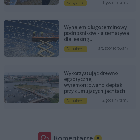
1 godzina temu
Na sygnale
Wynajem długoterminowy
podnośników - alternatywa
dla leasingu
art. sponsorowany
Aktualności
Wykorzystując drewno
egzotyczne,
wyremontowano deptak
przy cumujących jachtach
2 godziny temu
Aktualności
Komentarze
0