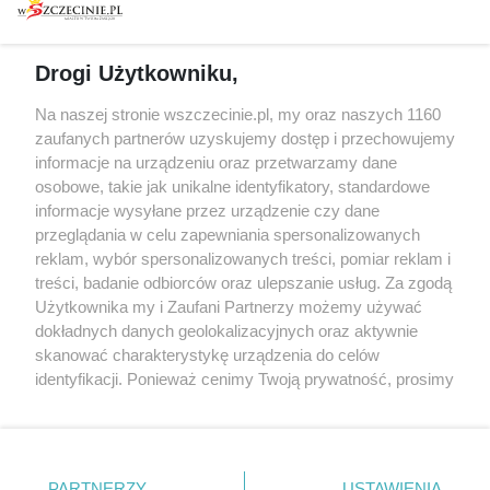
prywatności
Spacery i oprowadzania
Reklama
Jarmarki, festyny, pchle
Drogi Użytkowniku,
targi
Redakcja
Wernisaże
Specjalny koncert z okazji
Na naszej stronie wszczecinie.pl, my oraz naszych 1160
20. urodzin portalu
zaufanych partnerów uzyskujemy dostęp i przechowujemy
Więcej
wSzczecinie.pl
informacje na urządzeniu oraz przetwarzamy dane
osobowe, takie jak unikalne identyfikatory, standardowe
Regulamin konkursów
informacje wysyłane przez urządzenie czy dane
śniadaniówka "Hej
przeglądania w celu zapewniania spersonalizowanych
Szczecin! Jest piątek!"
reklam, wybór spersonalizowanych treści, pomiar reklam i
treści, badanie odbiorców oraz ulepszanie usług. Za zgodą
Użytkownika my i Zaufani Partnerzy możemy używać
dokładnych danych geolokalizacyjnych oraz aktywnie
Partnerzy
skanować charakterystykę urządzenia do celów
Praca Szczecin
identyfikacji. Ponieważ cenimy Twoją prywatność, prosimy
o zgodę na korzystanie z tych technologii poprzez
the:protocol
kliknięcie „Akceptuję”. Zgoda jest dobrowolna i zawsze
POZASzczecin.pl
możesz ją zmienić/wycofać klikając przycisk ustawień
prywatności znajdujący się w lewym dolnym rogu strony
PARTNERZY
USTAWIENIA