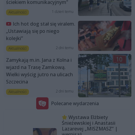
ściekiem komunikacyjnym”
1 dzień temu
Aktualności
Ich hot dog stał się viralem.
„Ustawiają się po niego
kolejki”
2 dni temu
Aktualności
Zamykają m.in. Jana z Kolna i
wjazd na Trasę Zamkową.
Wielki wyścig jutro na ulicach
Szczecina
2 dni temu
Aktualności
Polecane wydarzenia
Wystawa Elżbiety
Śnieżewskiej i Anastasii
Lazarevej „MISZMASZ” |
wernisaż