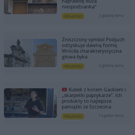
naprawdę duża
niespodzianka”
2 godziny temu
Aktualności
Zniszczony symbol Podjuch
odzyskuje dawną formę.
Wróciła charakterystyczna
głowa byka
2 godziny temu
Aktualności
Kubek z kotem Gackiem i
„skarpetki paprykarze”. Ich
produkty to najlepsze
pamiątki ze Szczecina
14 godzin temu
Aktualności