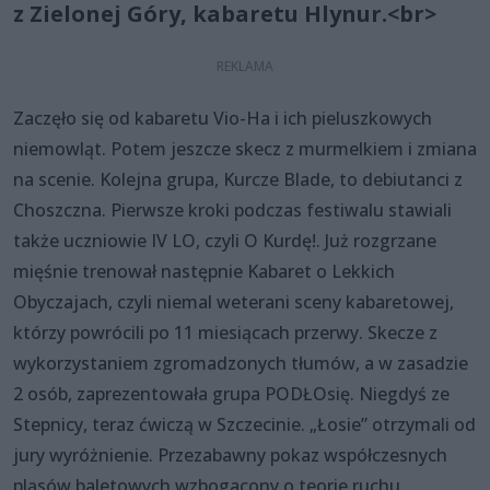
z Zielonej Góry, kabaretu Hlynur.<br>
Zaczęło się od kabaretu Vio-Ha i ich pieluszkowych
niemowląt. Potem jeszcze skecz z murmelkiem i zmiana
na scenie. Kolejna grupa, Kurcze Blade, to debiutanci z
Choszczna. Pierwsze kroki podczas festiwalu stawiali
także uczniowie IV LO, czyli O Kurdę!. Już rozgrzane
mięśnie trenował następnie Kabaret o Lekkich
Obyczajach, czyli niemal weterani sceny kabaretowej,
którzy powrócili po 11 miesiącach przerwy. Skecze z
wykorzystaniem zgromadzonych tłumów, a w zasadzie
2 osób, zaprezentowała grupa PODŁOsię. Niegdyś ze
Stepnicy, teraz ćwiczą w Szczecinie. „Łosie” otrzymali od
jury wyróżnienie. Przezabawny pokaz współczesnych
pląsów baletowych wzbogacony o teorie ruchu