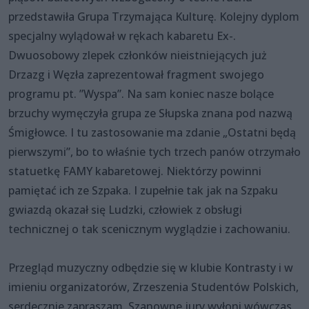
przedstawiła Grupa Trzymająca Kulturę. Kolejny dyplom
specjalny wylądował w rękach kabaretu Ex-.
Dwuosobowy zlepek członków nieistniejących już
Drzazg i Węzła zaprezentował fragment swojego
programu pt. ”Wyspa”. Na sam koniec nasze bolące
brzuchy wymęczyła grupa ze Słupska znana pod nazwą
Śmigłowce. I tu zastosowanie ma zdanie „Ostatni będą
pierwszymi”, bo to właśnie tych trzech panów otrzymało
statuetkę FAMY kabaretowej. Niektórzy powinni
pamiętać ich ze Szpaka. I zupełnie tak jak na Szpaku
gwiazdą okazał się Ludzki, człowiek z obsługi
technicznej o tak scenicznym wyglądzie i zachowaniu.
Przegląd muzyczny odbędzie się w klubie Kontrasty i w
imieniu organizatorów, Zrzeszenia Studentów Polskich,
serdecznie zapraszam. Szanowne jury wyłoni wówczas