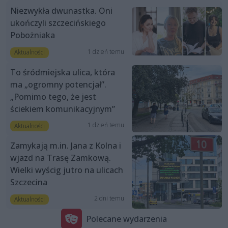
Niezwykła dwunastka. Oni
ukończyli szczecińskiego
Pobożniaka
1 dzień temu
Aktualności
To śródmiejska ulica, która
ma „ogromny potencjał”.
„Pomimo tego, że jest
ściekiem komunikacyjnym”
1 dzień temu
Aktualności
Zamykają m.in. Jana z Kolna i
wjazd na Trasę Zamkową.
Wielki wyścig jutro na ulicach
Szczecina
2 dni temu
Aktualności
Polecane wydarzenia