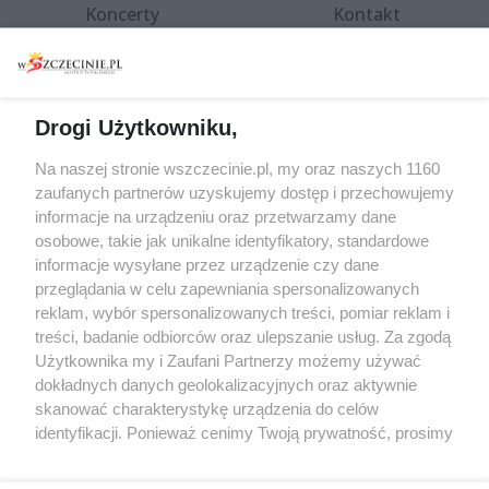
Koncerty
Kontakt
Warsztaty
Regulamin i polityka
prywatności
Spacery i oprowadzania
Reklama
Jarmarki, festyny, pchle
Drogi Użytkowniku,
targi
Redakcja
Wernisaże
Specjalny koncert z okazji
Na naszej stronie wszczecinie.pl, my oraz naszych 1160
20. urodzin portalu
zaufanych partnerów uzyskujemy dostęp i przechowujemy
Więcej
wSzczecinie.pl
informacje na urządzeniu oraz przetwarzamy dane
osobowe, takie jak unikalne identyfikatory, standardowe
Regulamin konkursów
informacje wysyłane przez urządzenie czy dane
śniadaniówka "Hej
przeglądania w celu zapewniania spersonalizowanych
Szczecin! Jest piątek!"
reklam, wybór spersonalizowanych treści, pomiar reklam i
treści, badanie odbiorców oraz ulepszanie usług. Za zgodą
Użytkownika my i Zaufani Partnerzy możemy używać
dokładnych danych geolokalizacyjnych oraz aktywnie
Partnerzy
skanować charakterystykę urządzenia do celów
Praca Szczecin
identyfikacji. Ponieważ cenimy Twoją prywatność, prosimy
o zgodę na korzystanie z tych technologii poprzez
the:protocol
kliknięcie „Akceptuję”. Zgoda jest dobrowolna i zawsze