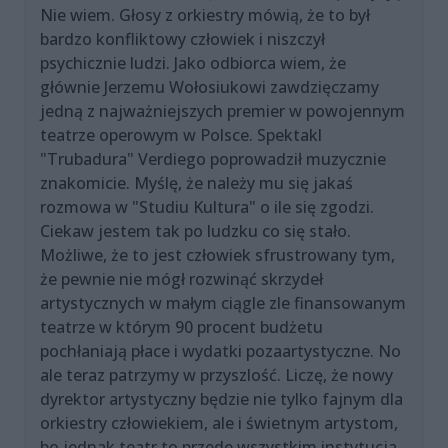
Nie wiem. Głosy z orkiestry mówią, że to był
bardzo konfliktowy człowiek i niszczył
psychicznie ludzi. Jako odbiorca wiem, że
głównie Jerzemu Wołosiukowi zawdzięczamy
jedną z najważniejszych premier w powojennym
teatrze operowym w Polsce. Spektakl
"Trubadura" Verdiego poprowadził muzycznie
znakomicie. Myślę, że należy mu się jakaś
rozmowa w "Studiu Kultura" o ile się zgodzi.
Ciekaw jestem tak po ludzku co się stało.
Możliwe, że to jest człowiek sfrustrowany tym,
że pewnie nie mógł rozwinąć skrzydeł
artystycznych w małym ciągle zle finansowanym
teatrze w którym 90 procent budżetu
pochłaniają płace i wydatki pozaartystyczne. No
ale teraz patrzymy w przyszlość. Liczę, że nowy
dyrektor artystyczny będzie nie tylko fajnym dla
orkiestry człowiekiem, ale i świetnym artystom,
bo jednak teatr to przede wszystkim instytucja