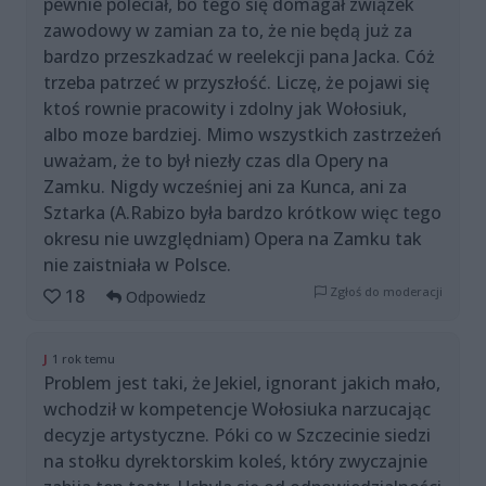
pewnie poleciał, bo tego się domagał związek
zawodowy w zamian za to, że nie będą już za
bardzo przeszkadzać w reelekcji pana Jacka. Cóż
trzeba patrzeć w przyszłość. Liczę, że pojawi się
ktoś rownie pracowity i zdolny jak Wołosiuk,
albo moze bardziej. Mimo wszystkich zastrzeżeń
uważam, że to był niezły czas dla Opery na
Zamku. Nigdy wcześniej ani za Kunca, ani za
Sztarka (A.Rabizo była bardzo krótkow więc tego
okresu nie uwzględniam) Opera na Zamku tak
nie zaistniała w Polsce.
Zgłoś do moderacji
18
Odpowiedz
J
1 rok temu
Problem jest taki, że Jekiel, ignorant jakich mało,
wchodził w kompetencje Wołosiuka narzucając
decyzje artystyczne. Póki co w Szczecinie siedzi
na stołku dyrektorskim koleś, który zwyczajnie