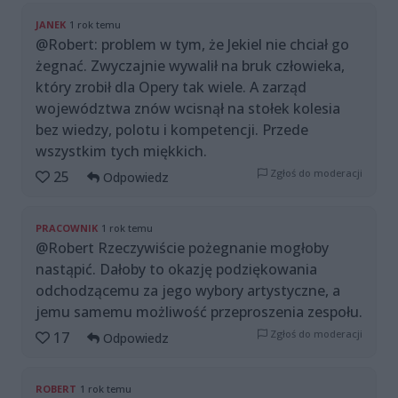
JANEK
1 rok temu
@Robert: problem w tym, że Jekiel nie chciał go
żegnać. Zwyczajnie wywalił na bruk człowieka,
który zrobił dla Opery tak wiele. A zarząd
województwa znów wcisnął na stołek kolesia
bez wiedzy, polotu i kompetencji. Przede
wszystkim tych miękkich.
Zgłoś do moderacji
25
Odpowiedz
PRACOWNIK
1 rok temu
@Robert Rzeczywiście pożegnanie mogłoby
nastąpić. Dałoby to okazję podziękowania
odchodzącemu za jego wybory artystyczne, a
jemu samemu możliwość przeproszenia zespołu.
Zgłoś do moderacji
17
Odpowiedz
ROBERT
1 rok temu