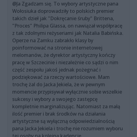
@Ja Zgadzam się. To wybory artystyczne pana
Wołosiuka doprowadziły to polskich premier
takich dzieł jak "Dokręcanie śruby" Brittena,
"Proces" Philipa Glassa, on nawiązał współpracę
z tak zdolnymi reżyseriami jak Natalia Babińska.
Operze na Zamku zabrakło klasy by
poinformować na stronie internetowej
melomanów, że dyrektor artystyczny kończy
pracę w Szczecinie i niezależnie co sądzi o nim
część zespołu jakoś jednak pożegnać i
podziękować za rzeczy wartościowe. Mam
trochę żal do Jacka Jekiela, że w pewnym
momencie przypisywał wyłącznie sobie wszelkie
sukcesy i wybory a swojego zastępcę
kompletnie marginalizując. Natomiast za małą
ilość premier i brak środków na działania
artystyczne są wyłączną odpowiedzialnością
pana Jacka Jekiela i trochę nie rozumiem wyboru
tej osoby na kolejną kadencję.