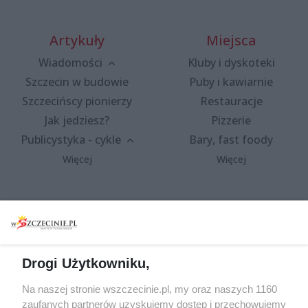
Artykuły
Miejsca
Wiadomości
Kluby i dyskoteki
Szczecin w budowie
Puby i kawiarnie
Szczecińscy pionierzy
Restauracje
Jak jedziesz?
Pizzerie
Publicystyka - cykle
Bary, fast foody
Więcej
Więcej
Wydarzenia
Redakcja
Koncerty
Kontakt
Warsztaty
Regulamin i polityka
Drogi Użytkowniku,
prywatności
Spacery i oprowadzania
Na naszej stronie wszczecinie.pl, my oraz naszych 1160
Reklama
Jarmarki, festyny, pchle
zaufanych partnerów uzyskujemy dostęp i przechowujemy