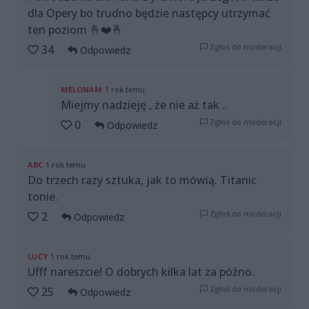
dla Opery bo trudno będzie następcy utrzymać
ten poziom 🤞❤️🤞
Zgłoś do moderacji
34
Odpowiedz
MELONAM
1 rok temu
Miejmy nadzieję , że nie aż tak ..
Zgłoś do moderacji
0
Odpowiedz
ABC
1 rok temu
Do trzech razy sztuka, jak to mówią. Titanic
tonie.
Zgłoś do moderacji
2
Odpowiedz
LUCY
1 rok temu
Ufff nareszcie! O dobrych kilka lat za późno.
Zgłoś do moderacji
25
Odpowiedz