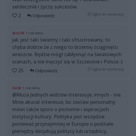
serdecznie i życzę sukcesów.
Zgłoś do moderacji
2
Odpowiedz
@IGOR
1 rok temu
Jak jest taki świetny i taki sfrustrowany, to
chyba dobrze że z niego to brzemię ściągnięto
wreszcie. Będzie mógł zabłysnąć na światowych
scenach, a nie męczyć się w Szczecinie i Polsce :)
Zgłoś do moderacji
25
Odpowiedz
IGOR
1 rok temu
@Muza Jednych widzów interesuje, innych - nie.
Mnie akurat interesue, bo zestaw personalny
mówi także sporo o poziomie i aspiracjach
instytucji kultury. Polityka jest wszędzie
ponieważ przynajmniej w Europie o podziale
pieniędzy decydują politycy lub urzędnicy,