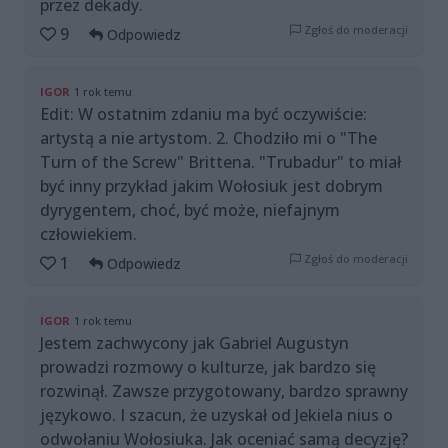
przez dekady.
Zgłoś do moderacji
9
Odpowiedz
IGOR
1 rok temu
Edit: W ostatnim zdaniu ma być oczywiście:
artystą a nie artystom. 2. Chodziło mi o "The
Turn of the Screw" Brittena. "Trubadur" to miał
być inny przykład jakim Wołosiuk jest dobrym
dyrygentem, choć, być może, niefajnym
człowiekiem.
Zgłoś do moderacji
1
Odpowiedz
IGOR
1 rok temu
Jestem zachwycony jak Gabriel Augustyn
prowadzi rozmowy o kulturze, jak bardzo się
rozwinął. Zawsze przygotowany, bardzo sprawny
językowo. I szacun, że uzyskał od Jekiela nius o
odwołaniu Wołosiuka. Jak oceniać samą decyzję?