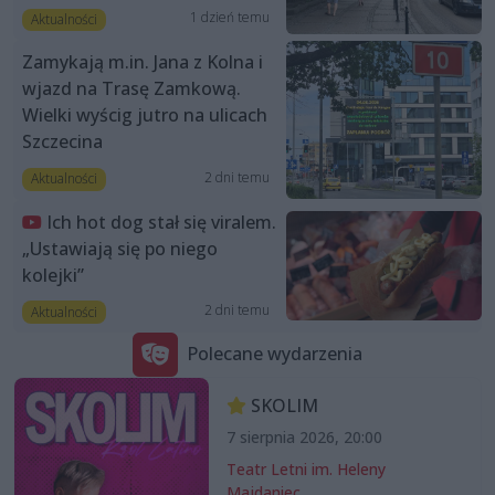
1 dzień temu
Aktualności
Zamykają m.in. Jana z Kolna i
wjazd na Trasę Zamkową.
Wielki wyścig jutro na ulicach
Szczecina
2 dni temu
Aktualności
Ich hot dog stał się viralem.
„Ustawiają się po niego
kolejki”
2 dni temu
Aktualności
Polecane wydarzenia
SKOLIM
7 sierpnia 2026, 20:00
Teatr Letni im. Heleny
Majdaniec