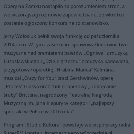
Opery na Zamku nastąpiło za porozumieniem stron, a
we wczorajszej rozmowie zapowiedziano, że wkrótce
zostanie ogłoszony konkurs na to stanowisko.
Jerzy Wołosiuk pełnił swoją funkcję od października
2014 roku. W tym czasie m.in. sprawował kierownictwo
muzyczne nad premierami baletów „Ogniwa” z muzyką
Lutosławskiego i „Dzieje grzechu” z muzyką Karłowicza,
przygotował operetkę „Hrabina Marica” Kálmána,
musical „Crazy for You” braci Gershwinów, operę
„Proces” Glassa oraz thriller operowy „Dokręcanie
śruby” Brittena, nagrodzony Teatralną Nagrodą
Muzyczną im. Jana Kiepury w kategorii „najlepszy
spektakl w Polsce w 2016 roku”.
Program „Studio Kultura” powstaje we współpracy radia
SuperFM i portalu internetowego wSzczecinie.pl.