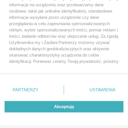
targi
Redakcja
informacje na urządzeniu oraz przetwarzamy dane
Wernisaże
Specjalny koncert z okazji
osobowe, takie jak unikalne identyfikatory, standardowe
informacje wysyłane przez urządzenie czy dane
20. urodzin portalu
Więcej
przeglądania w celu zapewniania spersonalizowanych
wSzczecinie.pl
reklam, wybór spersonalizowanych treści, pomiar reklam i
Regulamin konkursów
treści, badanie odbiorców oraz ulepszanie usług. Za zgodą
śniadaniówka "Hej
Użytkownika my i Zaufani Partnerzy możemy używać
Szczecin! Jest piątek!"
dokładnych danych geolokalizacyjnych oraz aktywnie
skanować charakterystykę urządzenia do celów
identyfikacji. Ponieważ cenimy Twoją prywatność, prosimy
o zgodę na korzystanie z tych technologii poprzez
Partnerzy
kliknięcie „Akceptuję”. Zgoda jest dobrowolna i zawsze
możesz ją zmienić/wycofać klikając przycisk ustawień
Praca Szczecin
prywatności znajdujący się w lewym dolnym rogu strony
the:protocol
PARTNERZY
USTAWIENIA
. Niektóre rodzaje przetwarzania danych nie wymagają
POZASzczecin.pl
zgody użytkownika, ale masz prawo sprzeciwić się
takiemu przetwarzaniu. Preferencje będą miały
Akceptuję
zastosowania tylko na tej witrynie.
© 2026 wSzczecinie.pl
Zapoznaj się z poniższymi informacjami, abyś mógł