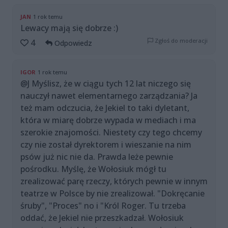
JAN
1 rok temu
Lewacy mają się dobrze :)
Zgłoś do moderacji
4
Odpowiedz
IGOR
1 rok temu
@J Myślisz, że w ciągu tych 12 lat niczego się
nauczył nawet elementarnego zarządzania? Ja
też mam odczucia, że Jekiel to taki dyletant,
która w miarę dobrze wypada w mediach i ma
szerokie znajomości. Niestety czy tego chcemy
czy nie został dyrektorem i wieszanie na nim
psów już nic nie da. Prawda leże pewnie
pośrodku. Myślę, że Wołosiuk mógł tu
zrealizować parę rzeczy, których pewnie w innym
teatrze w Polsce by nie zrealizował. "Dokręcanie
śruby", "Proces" no i "Król Roger. Tu trzeba
oddać, że Jekiel nie przeszkadzał. Wołosiuk