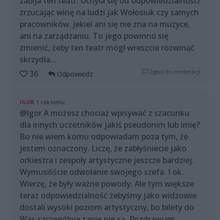
zabija ten teatr. Uchyla się od odpowiedzialności
zrzucając winę na ludzi jak Wołosiuk czy samych
pracowników. Jekiel ani się nie zna na muzyce,
ani na zarządzaniu. To jego powinno się
zmienić, żeby ten teatr mógł wreszcie rozwinąć
skrzydła…
Zgłoś do moderacji
36
Odpowiedz
IGOR
1 rok temu
@Igor A możesz chociaż wpisywać z szacunku
dla innych uczetników jakiś pseudonim lub imię?
Bo nie wiem komu odpowiadam poza tym, że
jestem oznaczony. Liczę, że zabłyśniecie jako
orkiestra i zespoły artystyczne jeszcze bardziej.
Wymusiliście odwołanie swojego szefa. I ok.
Wierzę, że były ważne powody. Ale tym większe
teraz odpowiedzialność żebyśmy jako widzowie
dostali wysoki poziom artystyczny, bo bilety do
Was szczególnie tanie nie są. Pozdrawiam