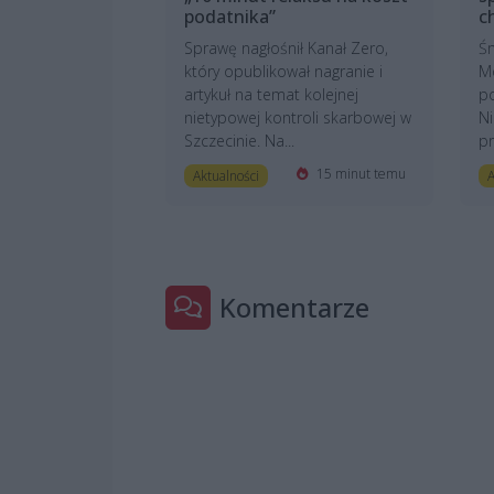
podatnika”
c
Sprawę nagłośnił Kanał Zero,
Śm
który opublikował nagranie i
M
artykuł na temat kolejnej
po
nietypowej kontroli skarbowej w
Ni
Szczecinie. Na...
pr
15 minut temu
Aktualności
A
Komentarze