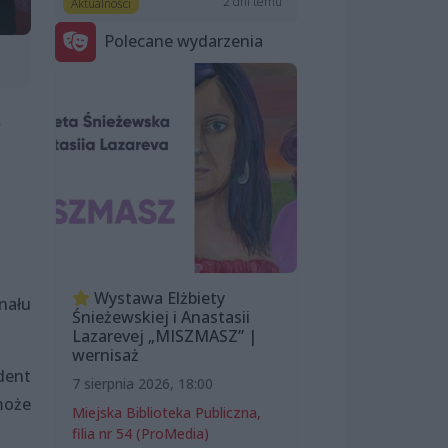
2 dni temu
Aktualności
Polecane wydarzenia
ż
Wystawa Elżbiety
nału
Śnieżewskiej i Anastasii
Lazarevej „MISZMASZ” |
wernisaż
dent
7 sierpnia 2026, 18:00
może
Miejska Biblioteka Publiczna,
filia nr 54 (ProMedia)