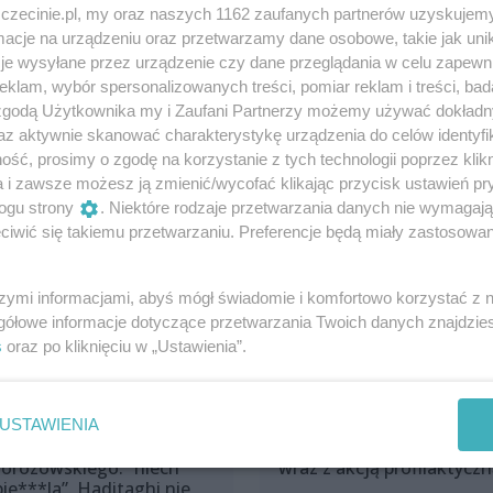
Udostępnij
zczecinie.pl, my oraz naszych 1162 zaufanych partnerów uzyskujemy
cje na urządzeniu oraz przetwarzamy dane osobowe, takie jak unika
je wysyłane przez urządzenie czy dane przeglądania w celu zapewn
klam, wybór spersonalizowanych treści, pomiar reklam i treści, bad
 zgodą Użytkownika my i Zaufani Partnerzy możemy używać dokład
az aktywnie skanować charakterystykę urządzenia do celów identyfi
ść, prosimy o zgodę na korzystanie z tych technologii poprzez klikn
a i zawsze możesz ją zmienić/wycofać klikając przycisk ustawień pr
ogu strony
. Niektóre rodzaje przetwarzania danych nie wymagaj
iwić się takiemu przetwarzaniu. Preferencje będą miały zastosowania
szymi informacjami, abyś mógł świadomie i komfortowo korzystać z
gółowe informacje dotyczące przetwarzania Twoich danych znajdzi
s
oraz po kliknięciu w „Ustawienia”.
aniebny wpis członka
Nowy punkt Diagnostyki
USTAWIENIA
arządu Pogoni po śmierci
Szczecinie otworzył się
orozowskiego: “niech
wraz z akcją profilaktycz
pie***la”. Haditaghi nie