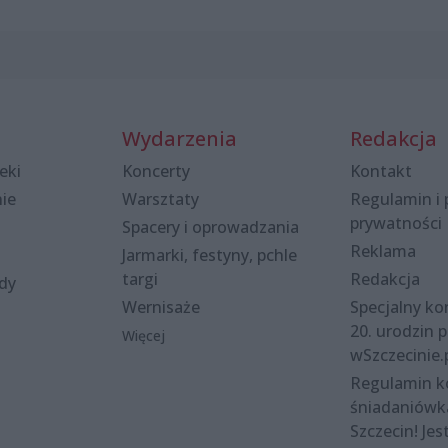
Wydarzenia
Redakcja
eki
Koncerty
Kontakt
nie
Warsztaty
Regulamin i 
prywatności
Spacery i oprowadzania
Reklama
Jarmarki, festyny, pchle
targi
Redakcja
ody
Wernisaże
Specjalny kon
20. urodzin p
Więcej
wSzczecinie.
Regulamin 
śniadaniówk
Szczecin! Jes