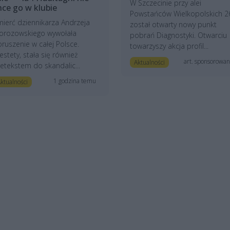
W Szczecinie przy alei
hce go w klubie
Powstańców Wielkopolskich 2
ierć dziennikarza Andrzeja
został otwarty nowy punkt
orozowskiego wywołała
pobrań Diagnostyki. Otwarciu
ruszenie w całej Polsce.
towarzyszy akcja profil...
estety, stała się również
art. sponsorowa
Aktualności
etekstem do skandalic...
1 godzina temu
ktualności