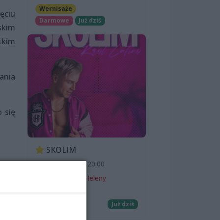
Wernisaże
ęciu
Darmowe
Już dziś
skim
tkim
ania
 się
SKOLIM
7 sierpnia 2026, 20:00
Teatr Letni im. Heleny
Majdaniec
Koncerty
Już dziś