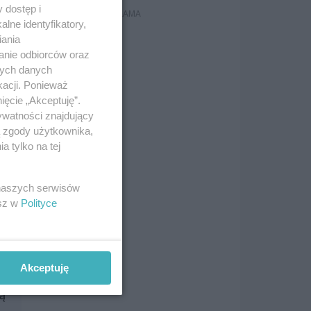
 dostęp i
lne identyfikatory,
iania
anie odbiorców oraz
nych danych
kacji. Ponieważ
ięcie „Akceptuję”.
ywatności znajdujący
ą zgody użytkownika,
 tylko na tej
 naszych serwisów
esz w
Polityce
 w
Akceptuję
ną