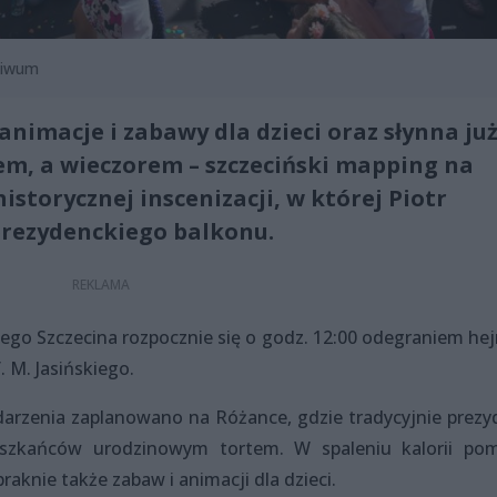
chiwum
nimacje i zabawy dla dzieci oraz słynna ju
m, a wieczorem – szczeciński mapping na
storycznej inscenizacji, w której Piotr
prezydenckiego balkonu.
iego Szczecina rozpocznie się o godz. 12:00 odegraniem hej
. M. Jasińskiego.
darzenia zaplanowano na Różance, gdzie tradycyjnie prezy
eszkańców urodzinowym tortem. W spaleniu kalorii po
knie także zabaw i animacji dla dzieci.