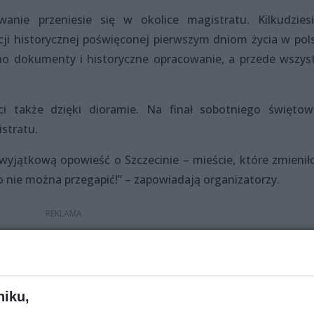
anie przeniesie się w okolice magistratu. Kilkudziesi
ji historycznej poświęconej pierwszym dniom życia w pol
no dokumenty i historyczne opracowanie, a przede wszys
ci także dzięki dioramie. Na finał sobotniego świętow
stratu.
 wyjątkową opowieść o Szczecinie – mieście, które zmieniło
 nie można przegapić!” – zapowiadają organizatorzy.
i 23:00.
niku,