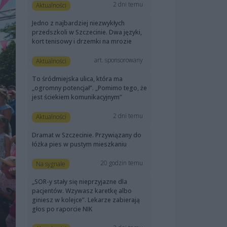
2 dni temu
Aktualności
Jedno z najbardziej niezwykłych
przedszkoli w Szczecinie. Dwa języki,
kort tenisowy i drzemki na mrozie
art. sponsorowany
Aktualności
To śródmiejska ulica, która ma
„ogromny potencjał”. „Pomimo tego, że
jest ściekiem komunikacyjnym”
2 dni temu
Aktualności
Dramat w Szczecinie. Przywiązany do
łóżka pies w pustym mieszkaniu
20 godzin temu
Na sygnale
„SOR-y stały się nieprzyjazne dla
pacjentów. Wzywasz karetkę albo
giniesz w kolejce”. Lekarze zabierają
głos po raporcie NIK