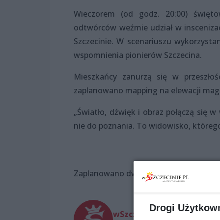
Wieczorem (od godz. 20:00) świętow
odtwórców weźmie udział w inscenizac
Szczecinie. W scenariuszu wykorzysta
wspomnienia pionierów Szczecina.
Mieszkańcy zanurzą się w przeszłoś
zaplanowano mapping na elewacji magi
„Światło, dźwięk i obraz połączą się w
nie do poznania. To widowisko, którego
Zaplanowano dwa pokazy o godz. 22:30 
Drogi Użytkow
wSzczecinie.pl