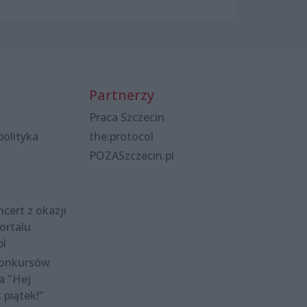
Partnerzy
Praca Szczecin
polityka
the:protocol
POZASzczecin.pl
cert z okazji
ortalu
pl
konkursów
a "Hej
t piątek!"