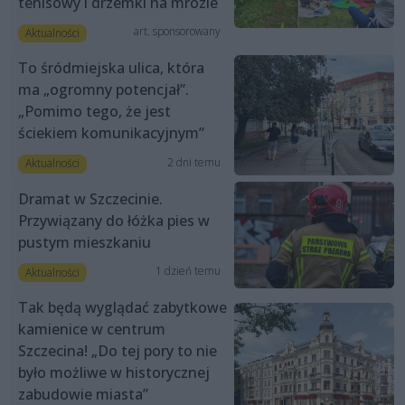
tenisowy i drzemki na mrozie
art. sponsorowany
Aktualności
To śródmiejska ulica, która
ma „ogromny potencjał”.
„Pomimo tego, że jest
ściekiem komunikacyjnym”
2 dni temu
Aktualności
Dramat w Szczecinie.
Przywiązany do łóżka pies w
pustym mieszkaniu
1 dzień temu
Aktualności
Tak będą wyglądać zabytkowe
kamienice w centrum
Szczecina! „Do tej pory to nie
było możliwe w historycznej
zabudowie miasta”