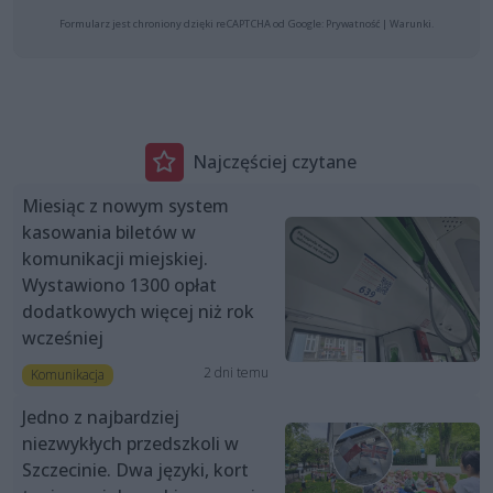
Formularz jest chroniony dzięki reCAPTCHA od Google:
Prywatność
|
Warunki
.
Najczęściej czytane
Miesiąc z nowym system
kasowania biletów w
komunikacji miejskiej.
Wystawiono 1300 opłat
dodatkowych więcej niż rok
wcześniej
2 dni temu
Komunikacja
Jedno z najbardziej
niezwykłych przedszkoli w
Szczecinie. Dwa języki, kort