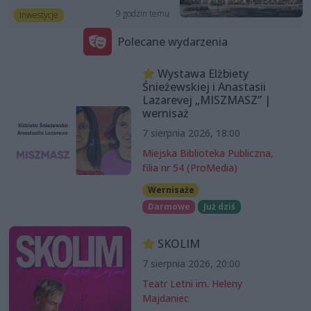
9 godzin temu
Inwestycje
Polecane wydarzenia
Wystawa Elżbiety
Śnieżewskiej i Anastasii
Lazarevej „MISZMASZ” |
wernisaż
7 sierpnia 2026, 18:00
Miejska Biblioteka Publiczna,
filia nr 54 (ProMedia)
Wernisaże
Darmowe
Już dziś
SKOLIM
7 sierpnia 2026, 20:00
Teatr Letni im. Heleny
Majdaniec