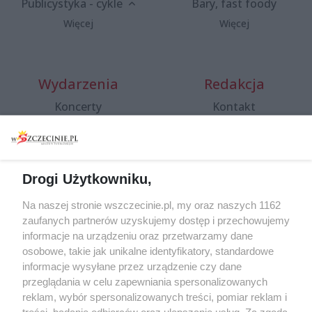
Publicystyka - cykle
Bary, fast foody
Więcej
Więcej
Wydarzenia
Redakcja
Koncerty
Kontakt
Warsztaty
Regulamin i polityka
prywatności
Spacery i oprowadzania
Reklama
Jarmarki, festyny, pchle
Drogi Użytkowniku,
targi
Redakcja
Wernisaże
Specjalny koncert z okazji
Na naszej stronie wszczecinie.pl, my oraz naszych 1162
20. urodzin portalu
zaufanych partnerów uzyskujemy dostęp i przechowujemy
Więcej
wSzczecinie.pl
informacje na urządzeniu oraz przetwarzamy dane
osobowe, takie jak unikalne identyfikatory, standardowe
Regulamin konkursów
informacje wysyłane przez urządzenie czy dane
śniadaniówka "Hej
przeglądania w celu zapewniania spersonalizowanych
Szczecin! Jest piątek!"
reklam, wybór spersonalizowanych treści, pomiar reklam i
treści, badanie odbiorców oraz ulepszanie usług. Za zgodą