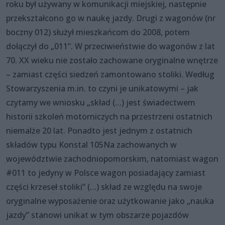
roku był używany w komunikacji miejskiej, następnie
przekształcono go w naukę jazdy. Drugi z wagonów (nr
boczny 012) służył mieszkańcom do 2008, potem
dołączył do „011”. W przeciwieństwie do wagonów z lat
70. XX wieku nie zostało zachowane oryginalne wnętrze
– zamiast części siedzeń zamontowano stoliki. Według
Stowarzyszenia m.in. to czyni je unikatowymi – jak
czytamy we wniosku „skład (…) jest świadectwem
historii szkoleń motorniczych na przestrzeni ostatnich
niemalże 20 lat. Ponadto jest jednym z ostatnich
składów typu Konstal 105Na zachowanych w
województwie zachodniopomorskim, natomiast wagon
#011 to jedyny w Polsce wagon posiadający zamiast
części krzeseł stoliki” (…) skład ze względu na swoje
oryginalne wyposażenie oraz użytkowanie jako „nauka
jazdy” stanowi unikat w tym obszarze pojazdów