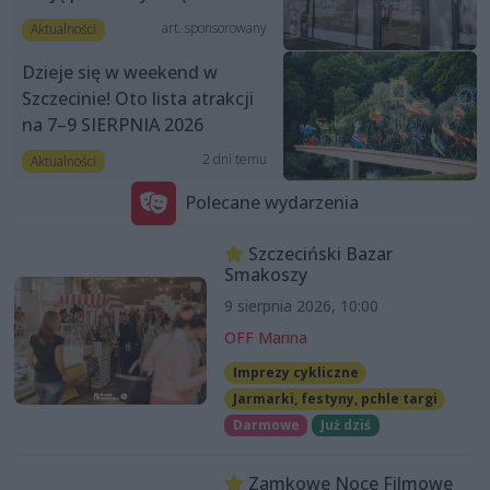
art. sponsorowany
Aktualności
Dzieje się w weekend w
Szczecinie! Oto lista atrakcji
na 7–9 SIERPNIA 2026
2 dni temu
Aktualności
Polecane wydarzenia
Szczeciński Bazar
Smakoszy
9 sierpnia 2026, 10:00
OFF Marina
Imprezy cykliczne
Jarmarki, festyny, pchle targi
Darmowe
Już dziś
Zamkowe Noce Filmowe