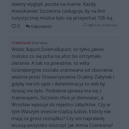
dawny wygląd, poszła na marne. Każdy
mieszkaniec Szczecina zasługuje, by na linii
turystycznej można było się przejechać 105-ką.
Zgłoś do moderacji
0
Odpowiedz
STANISŁAW
8 lat temu
Widać &quot;Ściema&quot; to tylko jakieś
trolisko co się pcha na afisz bo otrzymało
zlecenie. A tak na poważnie, to willa
Grünebergów została uratowana od zburzenia
właśnie przez Stowarzyszenie Ocalmy Zabytek i
gdyby nie ich upór i determinacja to willi by
dzisiaj nie było. Podobnie sprawa ma się z
tramwajami, Szczecin chce je złomować, a
Wrocław wpisuje do rejestru zabytków. Czy w
tym Waszym mieście rządzą ludzie, którzy nie
mają za grosz rozsądku? Czy oni naprawdę
muszą wszystko niszczyć jak Armia Czerwona?