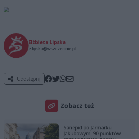
Elżbieta Lipska
e.lipska@wszczecinie.pl
Udostępnij
Zobacz też
Sanepid po Jarmarku
Jakubowym. 90 punktów