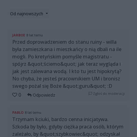
Od najnowszych
JARBOE
8 lat temu
Przed doprowadzeniem do stanu ruiny - willa
była zamieszkana i mieszkańcy o nią dbali na ile
mogli. Po kretyńskim pomyśle magistratu -
spójrz &quot;ściemo&quot; jak teraz wygląda i
jak jest zalewana wodą. I kto tu jest hipokrytą?
No chyba, że jesteś pracownikiem UM i bronisz
swego pożal się Boże &quot;guru&quot; :D
Zgłoś do moderacji
0
Odpowiedz
PABLO
8 lat temu
Trzymam kciuki, bardzo cenna inicjatywa.
Szkoda by było, gdyby ciężka praca osób, którym
zależało, by &quot;szybkowiec&quot; odzyskał