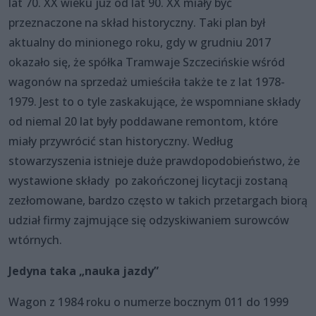
lat 70. XX wieku już od lat 90. XX miały być
przeznaczone na skład historyczny. Taki plan był
aktualny do minionego roku, gdy w grudniu 2017
okazało się, że spółka Tramwaje Szczecińskie wśród
wagonów na sprzedaż umieściła także te z lat 1978-
1979. Jest to o tyle zaskakujące, że wspomniane składy
od niemal 20 lat były poddawane remontom, które
miały przywrócić stan historyczny. Według
stowarzyszenia istnieje duże prawdopodobieństwo, że
wystawione składy po zakończonej licytacji zostaną
zezłomowane, bardzo często w takich przetargach biorą
udział firmy zajmujące się odzyskiwaniem surowców
wtórnych.
Jedyna taka „nauka jazdy”
Wagon z 1984 roku o numerze bocznym 011 do 1999