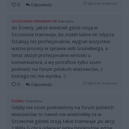
Zgłoś do moderacji
0
Odpowiedz
SZCZECIŃSKI OBSERWATOR
8 lat temu
do Ściemy, jakoś wiedzieli gdzie stoją w
Szczecinie tramwaje, bo zrobili ładne im zdjęcia.
Działają tez profesjonalnie, wygrali wszystkie
ważne procesy w sprawie willi Grüneberga, a
teraz złożyli profesjonalne wnioski u
konserwatora, a wy potraficie tylko szum
podnieść na forum polskich wieżowców, z
którego nic nie wynika. :)
Zgłoś do moderacji
0
Odpowiedz
ŚCIEMA !
8 lat temu
Gdyby nie szum podniesiony na forum polskich
wieżowców to nawet nie wiedzieliby że w
Szczecinie gdzieś stoją takie tramwaje ,po akcji
z Willą G.chcą oderwać łatkę hipokrytów gdzie