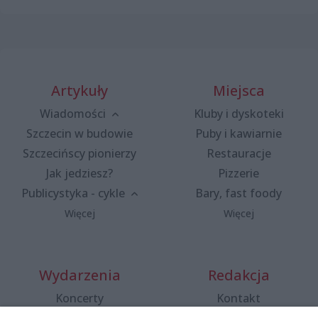
Artykuły
Miejsca
Wiadomości
Kluby i dyskoteki
Szczecin w budowie
Puby i kawiarnie
Szczecińscy pionierzy
Restauracje
Jak jedziesz?
Pizzerie
Publicystyka - cykle
Bary, fast foody
Więcej
Więcej
Wydarzenia
Redakcja
Koncerty
Kontakt