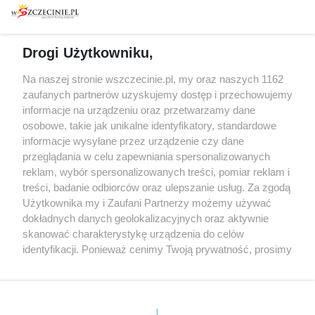
Warsztaty
Regulamin i polityka
prywatności
Spacery i oprowadzania
Reklama
Jarmarki, festyny, pchle
Drogi Użytkowniku,
targi
Redakcja
Wernisaże
Specjalny koncert z okazji
Na naszej stronie wszczecinie.pl, my oraz naszych 1162
20. urodzin portalu
zaufanych partnerów uzyskujemy dostęp i przechowujemy
Więcej
wSzczecinie.pl
informacje na urządzeniu oraz przetwarzamy dane
osobowe, takie jak unikalne identyfikatory, standardowe
Regulamin konkursów
informacje wysyłane przez urządzenie czy dane
śniadaniówka "Hej
przeglądania w celu zapewniania spersonalizowanych
Szczecin! Jest piątek!"
reklam, wybór spersonalizowanych treści, pomiar reklam i
treści, badanie odbiorców oraz ulepszanie usług. Za zgodą
Użytkownika my i Zaufani Partnerzy możemy używać
dokładnych danych geolokalizacyjnych oraz aktywnie
Partnerzy
skanować charakterystykę urządzenia do celów
Praca Szczecin
identyfikacji. Ponieważ cenimy Twoją prywatność, prosimy
o zgodę na korzystanie z tych technologii poprzez
the:protocol
kliknięcie „Akceptuję”. Zgoda jest dobrowolna i zawsze
POZASzczecin.pl
możesz ją zmienić/wycofać klikając przycisk ustawień
prywatności znajdujący się w lewym dolnym rogu strony