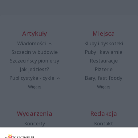
Artykuły
Miejsca
Wiadomości
Kluby i dyskoteki
Szczecin w budowie
Puby i kawiarnie
Szczecińscy pionierzy
Restauracje
Jak jedziesz?
Pizzerie
Publicystyka - cykle
Bary, fast foody
Więcej
Więcej
Wydarzenia
Redakcja
Koncerty
Kontakt
Warsztaty
Regulamin i polityka