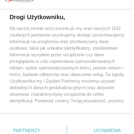
prywatności
Spacery i oprowadzania
Reklama
Jarmarki, festyny, pchle
Drogi Użytkowniku,
targi
Redakcja
Wernisaże
Specjalny koncert z okazji
Na naszej stronie wszczecinie.pl, my oraz naszych 1162
20. urodzin portalu
zaufanych partnerów uzyskujemy dostęp i przechowujemy
Więcej
wSzczecinie.pl
informacje na urządzeniu oraz przetwarzamy dane
osobowe, takie jak unikalne identyfikatory, standardowe
Regulamin konkursów
informacje wysyłane przez urządzenie czy dane
śniadaniówka "Hej
przeglądania w celu zapewniania spersonalizowanych
Szczecin! Jest piątek!"
reklam, wybór spersonalizowanych treści, pomiar reklam i
treści, badanie odbiorców oraz ulepszanie usług. Za zgodą
Użytkownika my i Zaufani Partnerzy możemy używać
dokładnych danych geolokalizacyjnych oraz aktywnie
Partnerzy
skanować charakterystykę urządzenia do celów
Praca Szczecin
identyfikacji. Ponieważ cenimy Twoją prywatność, prosimy
o zgodę na korzystanie z tych technologii poprzez
the:protocol
kliknięcie „Akceptuję”. Zgoda jest dobrowolna i zawsze
POZASzczecin.pl
możesz ją zmienić/wycofać klikając przycisk ustawień
prywatności znajdujący się w lewym dolnym rogu strony
PARTNERZY
USTAWIENIA
. Niektóre rodzaje przetwarzania danych nie wymagają