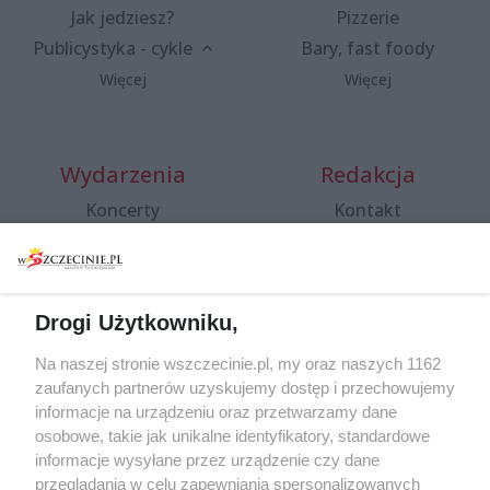
Jak jedziesz?
Pizzerie
Publicystyka - cykle
Bary, fast foody
Więcej
Więcej
Wydarzenia
Redakcja
Koncerty
Kontakt
Warsztaty
Regulamin i polityka
prywatności
Spacery i oprowadzania
Reklama
Jarmarki, festyny, pchle
Drogi Użytkowniku,
targi
Redakcja
Wernisaże
Specjalny koncert z okazji
Na naszej stronie wszczecinie.pl, my oraz naszych 1162
20. urodzin portalu
zaufanych partnerów uzyskujemy dostęp i przechowujemy
Więcej
wSzczecinie.pl
informacje na urządzeniu oraz przetwarzamy dane
osobowe, takie jak unikalne identyfikatory, standardowe
Regulamin konkursów
informacje wysyłane przez urządzenie czy dane
śniadaniówka "Hej
przeglądania w celu zapewniania spersonalizowanych