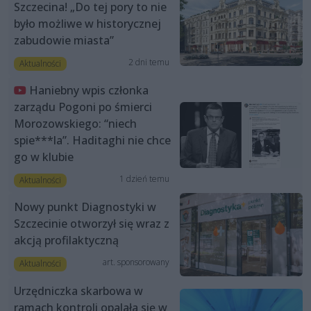
Szczecina! „Do tej pory to nie
było możliwe w historycznej
zabudowie miasta”
2 dni temu
Aktualności
Haniebny wpis członka
zarządu Pogoni po śmierci
Morozowskiego: “niech
spie***la”. Haditaghi nie chce
go w klubie
1 dzień temu
Aktualności
Nowy punkt Diagnostyki w
Szczecinie otworzył się wraz z
akcją profilaktyczną
art. sponsorowany
Aktualności
Urzędniczka skarbowa w
ramach kontroli opalała się w