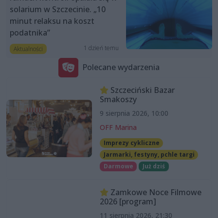
solarium w Szczecinie. „10
minut relaksu na koszt
podatnika”
1 dzień temu
Aktualności
Polecane wydarzenia
Szczeciński Bazar
Smakoszy
9 sierpnia 2026, 10:00
OFF Marina
Imprezy cykliczne
Jarmarki, festyny, pchle targi
Darmowe
Już dziś
Zamkowe Noce Filmowe
2026 [program]
11 sierpnia 2026, 21:30