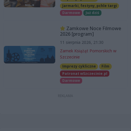
Jarmarki, festyny, pchle targi
Darmowe
Już dziś
Zamkowe Noce Filmowe
2026 [program]
11 sierpnia 2026, 21:30
Zamek Książąt Pomorskich w
Szczecinie
Imprezy cykliczne
Film
Patronat wSzczecinie.pl
Darmowe