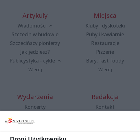
Artykuły
Miejsca
Wiadomości
Kluby i dyskoteki
Szczecin w budowie
Puby i kawiarnie
Szczecińscy pionierzy
Restauracje
Jak jedziesz?
Pizzerie
Publicystyka - cykle
Bary, fast foody
Więcej
Więcej
Wydarzenia
Redakcja
Koncerty
Kontakt
Warsztaty
Regulamin i polityka
prywatności
Spacery i oprowadzania
Reklama
Jarmarki, festyny, pchle
Drogi Użytkowniku,