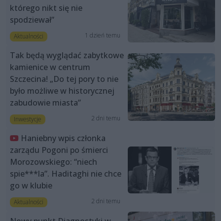
którego nikt się nie
spodziewał”
1 dzień temu
Aktualności
Tak będą wyglądać zabytkowe
kamienice w centrum
Szczecina! „Do tej pory to nie
było możliwe w historycznej
zabudowie miasta”
2 dni temu
Inwestycje
Haniebny wpis członka
zarządu Pogoni po śmierci
Morozowskiego: “niech
spie***la”. Haditaghi nie chce
go w klubie
2 dni temu
Aktualności