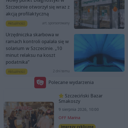
Nowy punkt Diagnostyki w
Szczecinie otworzył się wraz z
akcją profilaktyczną
art. sponsorowany
Aktualności
Urzędniczka skarbowa w
ramach kontroli opalała się w
solarium w Szczecinie. „10
minut relaksu na koszt
podatnika”
2 dni temu
Aktualności
Polecane wydarzenia
Szczeciński Bazar
Smakoszy
9 sierpnia 2026, 10:00
OFF Marina
Imprezy cykliczne