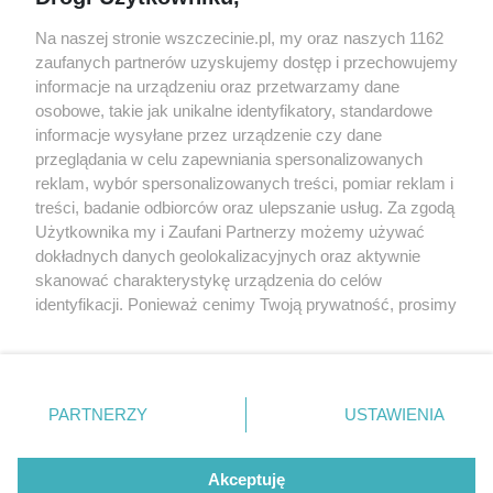
targi
Redakcja
Wernisaże
Specjalny koncert z okazji
Na naszej stronie wszczecinie.pl, my oraz naszych 1162
20. urodzin portalu
zaufanych partnerów uzyskujemy dostęp i przechowujemy
Więcej
wSzczecinie.pl
informacje na urządzeniu oraz przetwarzamy dane
osobowe, takie jak unikalne identyfikatory, standardowe
Regulamin konkursów
informacje wysyłane przez urządzenie czy dane
śniadaniówka "Hej
przeglądania w celu zapewniania spersonalizowanych
Szczecin! Jest piątek!"
reklam, wybór spersonalizowanych treści, pomiar reklam i
treści, badanie odbiorców oraz ulepszanie usług. Za zgodą
Użytkownika my i Zaufani Partnerzy możemy używać
dokładnych danych geolokalizacyjnych oraz aktywnie
Partnerzy
skanować charakterystykę urządzenia do celów
Praca Szczecin
identyfikacji. Ponieważ cenimy Twoją prywatność, prosimy
o zgodę na korzystanie z tych technologii poprzez
the:protocol
kliknięcie „Akceptuję”. Zgoda jest dobrowolna i zawsze
POZASzczecin.pl
możesz ją zmienić/wycofać klikając przycisk ustawień
prywatności znajdujący się w lewym dolnym rogu strony
PARTNERZY
USTAWIENIA
. Niektóre rodzaje przetwarzania danych nie wymagają
zgody użytkownika, ale masz prawo sprzeciwić się
© 2026 wSzczecinie.pl
takiemu przetwarzaniu. Preferencje będą miały
Akceptuję
Created by GOD