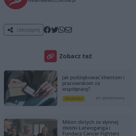
reklama@wszczecinie.pl
Udostępnij
Zobacz też
Jak podziękować klientom i
pracownikom za
współpracę?
art. sponsorowany
Aktualności
Milion złotych ze słynnej
zbiórki Łatwoganga i
Fundacji Cancer Fighters