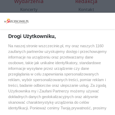
Wydarzenia
Redakcja
Koncerty
Kontakt
Warsztaty
Regulamin i polityka
prywatności
Spacery i oprowadzania
Reklama
Jarmarki, festyny, pchle
Drogi Użytkowniku,
targi
Redakcja
Wernisaże
Specjalny koncert z okazji
Na naszej stronie wszczecinie.pl, my oraz naszych 1160
20. urodzin portalu
zaufanych partnerów uzyskujemy dostęp i przechowujemy
Więcej
wSzczecinie.pl
informacje na urządzeniu oraz przetwarzamy dane
osobowe, takie jak unikalne identyfikatory, standardowe
Regulamin konkursów
informacje wysyłane przez urządzenie czy dane
śniadaniówka "Hej
przeglądania w celu zapewniania spersonalizowanych
Szczecin! Jest piątek!"
reklam, wybór spersonalizowanych treści, pomiar reklam i
treści, badanie odbiorców oraz ulepszanie usług. Za zgodą
Użytkownika my i Zaufani Partnerzy możemy używać
dokładnych danych geolokalizacyjnych oraz aktywnie
Partnerzy
skanować charakterystykę urządzenia do celów
Praca Szczecin
identyfikacji. Ponieważ cenimy Twoją prywatność, prosimy
o zgodę na korzystanie z tych technologii poprzez
the:protocol