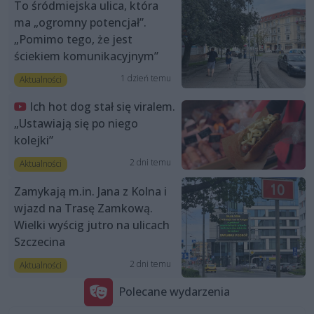
To śródmiejska ulica, która
ma „ogromny potencjał”.
„Pomimo tego, że jest
ściekiem komunikacyjnym”
1 dzień temu
Aktualności
Ich hot dog stał się viralem.
„Ustawiają się po niego
kolejki”
2 dni temu
Aktualności
Zamykają m.in. Jana z Kolna i
wjazd na Trasę Zamkową.
Wielki wyścig jutro na ulicach
Szczecina
2 dni temu
Aktualności
Polecane wydarzenia