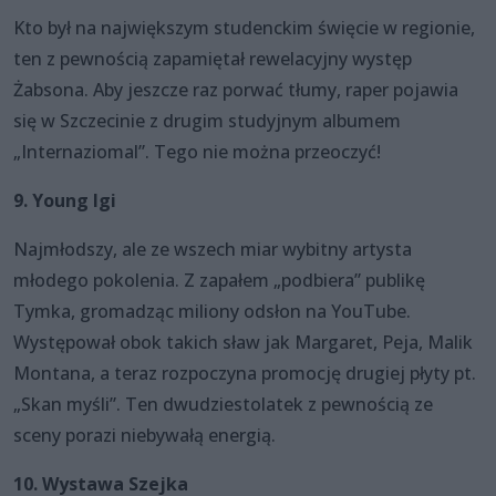
Kto był na największym studenckim święcie w regionie,
ten z pewnością zapamiętał rewelacyjny występ
Żabsona. Aby jeszcze raz porwać tłumy, raper pojawia
się w Szczecinie z drugim studyjnym albumem
„Internaziomal”. Tego nie można przeoczyć!
9. Young Igi
Najmłodszy, ale ze wszech miar wybitny artysta
młodego pokolenia. Z zapałem „podbiera” publikę
Tymka, gromadząc miliony odsłon na YouTube.
Występował obok takich sław jak Margaret, Peja, Malik
Montana, a teraz rozpoczyna promocję drugiej płyty pt.
„Skan myśli”. Ten dwudziestolatek z pewnością ze
sceny porazi niebywałą energią.
10. Wystawa Szejka