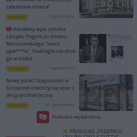
zabudowie miasta”
19 godzin temu
Inwestycje
Haniebny wpis członka
zarządu Pogoni po śmierci
Morozowskiego: “niech
spie***la”. Haditaghi nie chce
go w klubie
14 godzin temu
Aktualności
Nowy punkt Diagnostyki w
Szczecinie otworzył się wraz z
akcją profilaktyczną
art. sponsorowany
Aktualności
Polecane wydarzenia
PRZEGLĄD „FEDERICO
FELLINI: CIAO A TUTTI!”