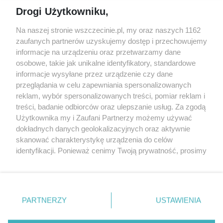
Jarmarki, festyny, pchle
Drogi Użytkowniku,
targi
Redakcja
Wernisaże
Specjalny koncert z okazji
Na naszej stronie wszczecinie.pl, my oraz naszych 1162
20. urodzin portalu
zaufanych partnerów uzyskujemy dostęp i przechowujemy
Więcej
wSzczecinie.pl
informacje na urządzeniu oraz przetwarzamy dane
osobowe, takie jak unikalne identyfikatory, standardowe
Regulamin konkursów
informacje wysyłane przez urządzenie czy dane
śniadaniówka "Hej
przeglądania w celu zapewniania spersonalizowanych
Szczecin! Jest piątek!"
reklam, wybór spersonalizowanych treści, pomiar reklam i
treści, badanie odbiorców oraz ulepszanie usług. Za zgodą
Użytkownika my i Zaufani Partnerzy możemy używać
dokładnych danych geolokalizacyjnych oraz aktywnie
Partnerzy
skanować charakterystykę urządzenia do celów
Praca Szczecin
identyfikacji. Ponieważ cenimy Twoją prywatność, prosimy
o zgodę na korzystanie z tych technologii poprzez
the:protocol
kliknięcie „Akceptuję”. Zgoda jest dobrowolna i zawsze
POZASzczecin.pl
możesz ją zmienić/wycofać klikając przycisk ustawień
prywatności znajdujący się w lewym dolnym rogu strony
PARTNERZY
USTAWIENIA
. Niektóre rodzaje przetwarzania danych nie wymagają
zgody użytkownika, ale masz prawo sprzeciwić się
© 2026 wSzczecinie.pl