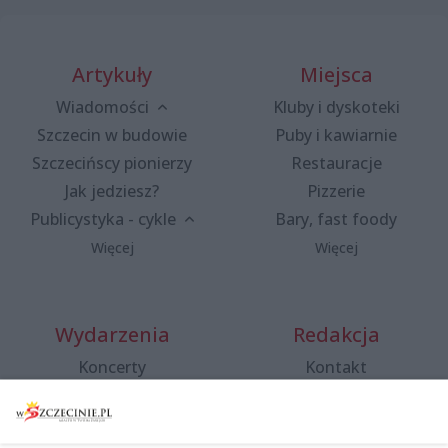
Artykuły
Miejsca
Wiadomości
Kluby i dyskoteki
Szczecin w budowie
Puby i kawiarnie
Szczecińscy pionierzy
Restauracje
Jak jedziesz?
Pizzerie
Publicystyka - cykle
Bary, fast foody
Więcej
Więcej
Wydarzenia
Redakcja
Koncerty
Kontakt
Warsztaty
Regulamin i polityka
prywatności
Spacery i oprowadzania
Reklama