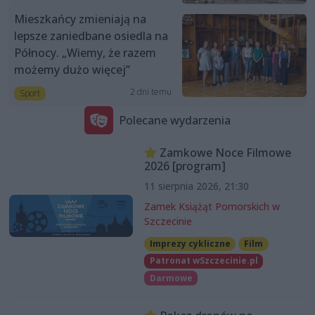
Mieszkańcy zmieniają na
lepsze zaniedbane osiedla na
Północy. „Wiemy, że razem
możemy dużo więcej”
2 dni temu
Sport
Polecane wydarzenia
Zamkowe Noce Filmowe
2026 [program]
11 sierpnia 2026, 21:30
Zamek Książąt Pomorskich w
Szczecinie
Imprezy cykliczne
Film
Patronat wSzczecinie.pl
Darmowe