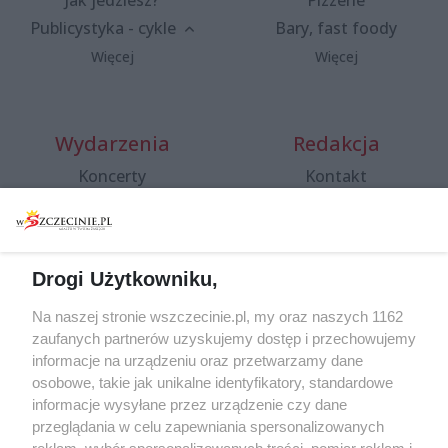
Jak jedziesz?
Pizzerie
Publicystyka - cykle
Bary, fast foody
Więcej
Więcej
Wydarzenia
Redakcja
Koncerty
Kontakt
Warsztaty
Regulamin i polityka
prywatności
Spacery i oprowadzania
Reklama
Jarmarki, festyny, pchle
Drogi Użytkowniku,
targi
Redakcja
Wernisaże
Specjalny koncert z okazji
Na naszej stronie wszczecinie.pl, my oraz naszych 1162
20. urodzin portalu
zaufanych partnerów uzyskujemy dostęp i przechowujemy
Więcej
wSzczecinie.pl
informacje na urządzeniu oraz przetwarzamy dane
osobowe, takie jak unikalne identyfikatory, standardowe
Regulamin konkursów
informacje wysyłane przez urządzenie czy dane
śniadaniówka "Hej
przeglądania w celu zapewniania spersonalizowanych
Szczecin! Jest piątek!"