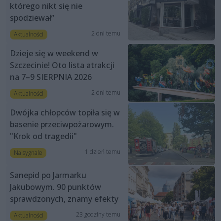
którego nikt się nie
spodziewał”
2 dni temu
Aktualności
Dzieje się w weekend w
Szczecinie! Oto lista atrakcji
na 7–9 SIERPNIA 2026
2 dni temu
Aktualności
Dwójka chłopców topiła się w
basenie przeciwpożarowym.
"Krok od tragedii"
1 dzień temu
Na sygnale
Sanepid po Jarmarku
Jakubowym. 90 punktów
sprawdzonych, znamy efekty
23 godziny temu
Aktualności