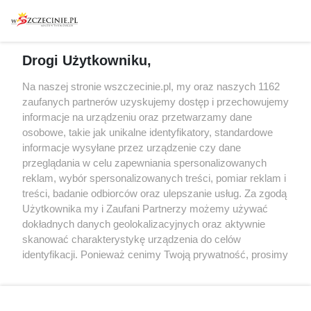
Warsztaty
Regulamin i polityka
prywatności
Spacery i oprowadzania
Reklama
Jarmarki, festyny, pchle
Drogi Użytkowniku,
targi
Redakcja
Wernisaże
Specjalny koncert z okazji
Na naszej stronie wszczecinie.pl, my oraz naszych 1162
20. urodzin portalu
zaufanych partnerów uzyskujemy dostęp i przechowujemy
Więcej
wSzczecinie.pl
informacje na urządzeniu oraz przetwarzamy dane
osobowe, takie jak unikalne identyfikatory, standardowe
Regulamin konkursów
informacje wysyłane przez urządzenie czy dane
śniadaniówka "Hej
przeglądania w celu zapewniania spersonalizowanych
Szczecin! Jest piątek!"
reklam, wybór spersonalizowanych treści, pomiar reklam i
treści, badanie odbiorców oraz ulepszanie usług. Za zgodą
Użytkownika my i Zaufani Partnerzy możemy używać
dokładnych danych geolokalizacyjnych oraz aktywnie
Partnerzy
skanować charakterystykę urządzenia do celów
Praca Szczecin
identyfikacji. Ponieważ cenimy Twoją prywatność, prosimy
o zgodę na korzystanie z tych technologii poprzez
the:protocol
kliknięcie „Akceptuję”. Zgoda jest dobrowolna i zawsze
POZASzczecin.pl
możesz ją zmienić/wycofać klikając przycisk ustawień