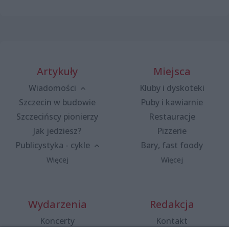
Artykuły
Miejsca
Wiadomości
Kluby i dyskoteki
Szczecin w budowie
Puby i kawiarnie
Szczecińscy pionierzy
Restauracje
Jak jedziesz?
Pizzerie
Publicystyka - cykle
Bary, fast foody
Więcej
Więcej
Wydarzenia
Redakcja
Koncerty
Kontakt