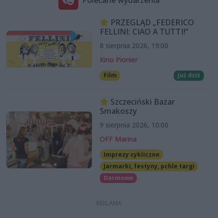
PRZEGLĄD „FEDERICO
FELLINI: CIAO A TUTTI!”
8 sierpnia 2026, 19:00
Kino Pionier
Film
Już dziś
Szczeciński Bazar
Smakoszy
9 sierpnia 2026, 10:00
OFF Marina
Imprezy cykliczne
Jarmarki, festyny, pchle targi
Darmowe