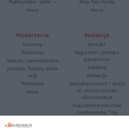
Publicystyka - cykle
Bary, fast foody
Więcej
Więcej
Wydarzenia
Redakcja
Koncerty
Kontakt
Warsztaty
Regulamin i polityka
prywatności
Spacery i oprowadzania
Reklama
Jarmarki, festyny, pchle
targi
Redakcja
Wernisaże
Specjalny koncert z okazji
20. urodzin portalu
Więcej
wSzczecinie.pl
Regulamin konkursów
śniadaniówka "Hej
Szczecin! Jest piątek!"