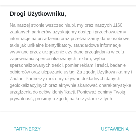
Drogi Użytkowniku,
Partnerzy
Na naszej stronie wszczecinie.pl, my oraz naszych 1160
Praca Szczecin
zaufanych partnerów uzyskujemy dostęp i przechowujemy
the:protocol
informacje na urządzeniu oraz przetwarzamy dane osobowe,
POZASzczecin.pl
takie jak unikalne identyfikatory, standardowe informacje
wysyłane przez urządzenie czy dane przeglądania w celu
zapewniania spersonalizowanych reklam, wybór
spersonalizowanych treści, pomiar reklam i treści, badanie
© 2026 wSzczecinie.pl
odbiorców oraz ulepszanie usług. Za zgodą Użytkownika my i
Created by GOD
Zaufani Partnerzy możemy używać dokładnych danych
geolokalizacyjnych oraz aktywnie skanować charakterystykę
urządzenia do celów identyfikacji. Ponieważ cenimy Twoją
prywatność, prosimy o zgodę na korzystanie z tych
technologii poprzez kliknięcie „Akceptuję”. Zgoda jest
dobrowolna i zawsze możesz ją zmienić/wycofać klikając
przycisk ustawień prywatności znajdujący się w lewym
dolnym rogu strony
. Niektóre rodzaje przetwarzania
PARTNERZY
USTAWIENIA
danych nie wymagają zgody użytkownika, ale masz prawo