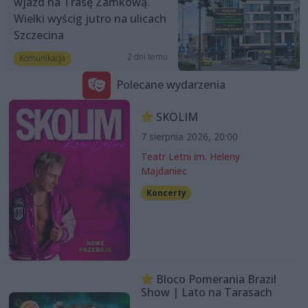
wjazd na Trasę Zamkową.
Wielki wyścig jutro na ulicach
Szczecina
2 dni temu
Komunikacja
Polecane wydarzenia
SKOLIM
7 sierpnia 2026, 20:00
Teatr Letni im. Heleny
Majdaniec
Koncerty
Bloco Pomerania Brazil
Show | Lato na Tarasach