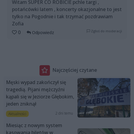
Witam SUPER CO ROBICIE pchle targi ,
potańcówki latem , koncerty okazjonalne to jest
tylko na Pogodnie i tak trzymać pozdrawiam
Zofia
Zgłoś do moderacji
0
Odpowiedz
Najczęściej czytane
Męski wypad zakończył się
tragedią. Pijani mężczyźni
kąpali się w Jeziorze Głębokim,
jeden zniknął
2 dni temu
Aktualności
Miesiąc z nowym system
kasowania biletów w