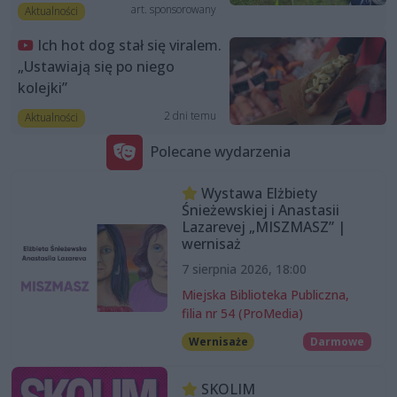
art. sponsorowany
Aktualności
Ich hot dog stał się viralem.
„Ustawiają się po niego
kolejki”
2 dni temu
Aktualności
Polecane wydarzenia
Wystawa Elżbiety
Śnieżewskiej i Anastasii
Lazarevej „MISZMASZ” |
wernisaż
7 sierpnia 2026, 18:00
Miejska Biblioteka Publiczna,
filia nr 54 (ProMedia)
Wernisaże
Darmowe
SKOLIM