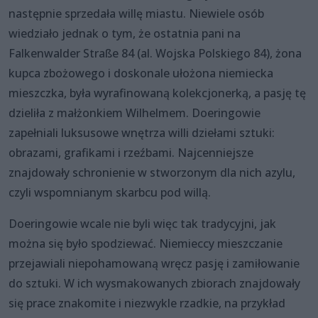
następnie sprzedała willę miastu. Niewiele osób
wiedziało jednak o tym, że ostatnia pani na
Falkenwalder Straße 84 (al. Wojska Polskiego 84), żona
kupca zbożowego i doskonale ułożona niemiecka
mieszczka, była wyrafinowaną kolekcjonerką, a pasję tę
dzieliła z małżonkiem Wilhelmem. Doeringowie
zapełniali luksusowe wnętrza willi dziełami sztuki:
obrazami, grafikami i rzeźbami. Najcenniejsze
znajdowały schronienie w stworzonym dla nich azylu,
czyli wspomnianym skarbcu pod willą.
Doeringowie wcale nie byli więc tak tradycyjni, jak
można się było spodziewać. Niemieccy mieszczanie
przejawiali niepohamowaną wręcz pasję i zamiłowanie
do sztuki. W ich wysmakowanych zbiorach znajdowały
się prace znakomite i niezwykle rzadkie, na przykład