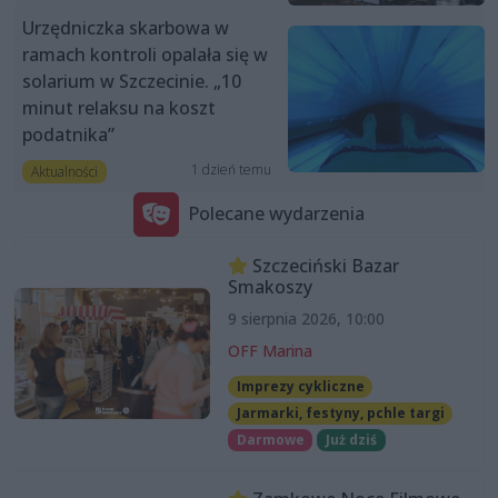
Urzędniczka skarbowa w
ramach kontroli opalała się w
solarium w Szczecinie. „10
minut relaksu na koszt
podatnika”
1 dzień temu
Aktualności
Polecane wydarzenia
Szczeciński Bazar
Smakoszy
9 sierpnia 2026, 10:00
OFF Marina
Imprezy cykliczne
Jarmarki, festyny, pchle targi
Darmowe
Już dziś