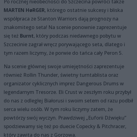
Po rocznej nieobecności do Szczecina powróci także
MARTEN HøRGER
, którego ostatnie sukcesy i bliska
współpraca ze Stanton Warriors dają prognozy na
znakomitego seta! Na scenie ponownie zaprezentuje
się też
Burnt
, który podczas niedawnego pobytu w
Szczecinie zagrał wręcz porywającego seta, dlatego i
tym razem liczymy, że porwie do tańca cały Peron 5.
Na scenie głównej swoje umiejętności zaprezentuje
również Rollin Thunder, świetny turntablista oraz
organizator cyklicznych imprez Dangerous Drums w
legendarnym Tresorze. Eli Crust w zeszłym roku przybył
do nas z odległej Białorusi i swoim setem od razu podbił
serca wielu osób. W tym roku liczymy zatem, że
powtórzy swój wyczyn. Prawdziwej „Euforii Dźwięku”
spodziewamy się też po duecie Copecky & Pitchracer,
który zawita do nas z Gorzowa.