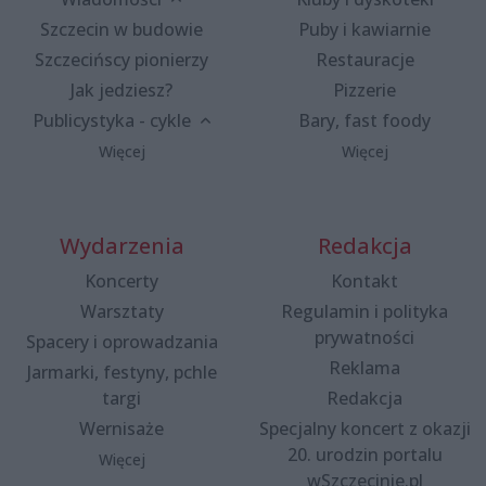
Szczecin w budowie
Puby i kawiarnie
Szczecińscy pionierzy
Restauracje
Jak jedziesz?
Pizzerie
Publicystyka - cykle
Bary, fast foody
Więcej
Więcej
Wydarzenia
Redakcja
Koncerty
Kontakt
Warsztaty
Regulamin i polityka
prywatności
Spacery i oprowadzania
Reklama
Jarmarki, festyny, pchle
targi
Redakcja
Wernisaże
Specjalny koncert z okazji
20. urodzin portalu
Więcej
wSzczecinie.pl