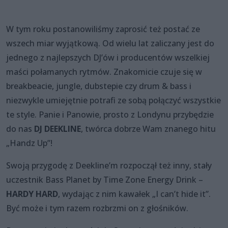
W tym roku postanowiliśmy zaprosić też postać ze
wszech miar wyjątkową. Od wielu lat zaliczany jest do
jednego z najlepszych DJ’ów i producentów wszelkiej
maści połamanych rytmów. Znakomicie czuje się w
breakbeacie, jungle, dubstepie czy drum & bass i
niezwykle umiejętnie potrafi ze sobą połączyć wszystkie
te style. Panie i Panowie, prosto z Londynu przybędzie
do nas
DJ DEEKLINE
, twórca dobrze Wam znanego hitu
„Handz Up”!
Swoją przygodę z Deekline’m rozpoczął też inny, stały
uczestnik Bass Planet by Time Zone Energy Drink –
HARDY HARD
, wydając z nim kawałek „I can’t hide it”.
Być może i tym razem rozbrzmi on z głośników.