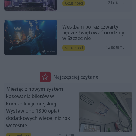
12 lat temu
Aktualności
Westbam po raz czwarty
będzie świętować urodziny
w Szczecinie
12 lat temu
Aktualności
Najczęściej czytane
Miesiąc z nowym system
kasowania biletów w
komunikacji miejskiej.
Wystawiono 1300 opłat
dodatkowych więcej niż rok
wcześniej
2 dni temu
Komunikacja