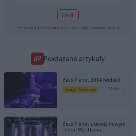
Wyślij
Formularz jest chroniony dzięki reCAPTCHA od Google:
Prywatność
|
Warunki
.
Powiązane artykuły
Bass Planet 2014 [wideo]
12 lat temu
Relacje i fotorelacje
Bass Planet z urodzinowym
setem Westbama