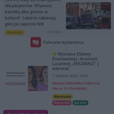
dla pacjentów. Wzywasz
karetkę albo giniesz w
kolejce”. Lekarze zabierają
głos po raporcie NIK
2 dni temu
Aktualności
Polecane wydarzenia
Wystawa Elżbiety
Śnieżewskiej i Anastasii
Lazarevej „MISZMASZ” |
wernisaż
7 sierpnia 2026, 18:00
Miejska Biblioteka Publiczna,
filia nr 54 (ProMedia)
Wernisaże
Darmowe
Już dziś