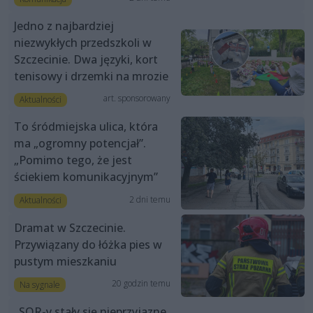
Jedno z najbardziej
niezwykłych przedszkoli w
Szczecinie. Dwa języki, kort
tenisowy i drzemki na mrozie
art. sponsorowany
Aktualności
To śródmiejska ulica, która
ma „ogromny potencjał”.
„Pomimo tego, że jest
ściekiem komunikacyjnym”
2 dni temu
Aktualności
Dramat w Szczecinie.
Przywiązany do łóżka pies w
pustym mieszkaniu
20 godzin temu
Na sygnale
„SOR-y stały się nieprzyjazne