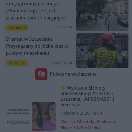
ma „ogromny potencjał”.
„Pomimo tego, że jest
ściekiem komunikacyjnym”
2 dni temu
Aktualności
Dramat w Szczecinie.
Przywiązany do łóżka pies w
pustym mieszkaniu
1 dzień temu
Na sygnale
Polecane wydarzenia
Wystawa Elżbiety
Śnieżewskiej i Anastasii
Lazarevej „MISZMASZ” |
wernisaż
7 sierpnia 2026, 18:00
Miejska Biblioteka Publiczna,
filia nr 54 (ProMedia)