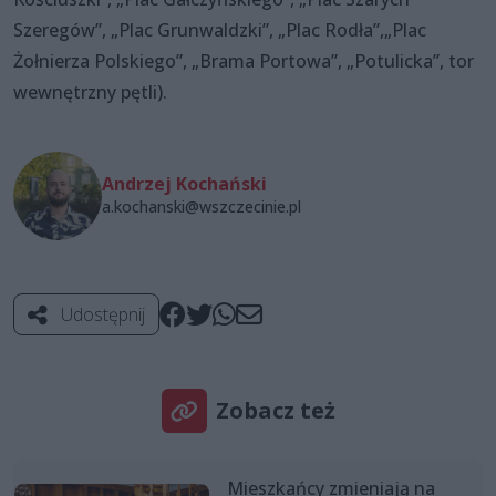
Szeregów”, „Plac Grunwaldzki”, „Plac Rodła”,„Plac
Żołnierza Polskiego”, „Brama Portowa”, „Potulicka”, tor
wewnętrzny pętli).
Andrzej Kochański
a.kochanski@wszczecinie.pl
Udostępnij
Zobacz też
Mieszkańcy zmieniają na