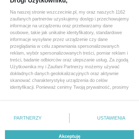
Drogi Użytkowniku,
targi
Redakcja
Wernisaże
Specjalny koncert z okazji
Na naszej stronie wszczecinie.pl, my oraz naszych 1162
20. urodzin portalu
zaufanych partnerów uzyskujemy dostęp i przechowujemy
Więcej
wSzczecinie.pl
informacje na urządzeniu oraz przetwarzamy dane
osobowe, takie jak unikalne identyfikatory, standardowe
Regulamin konkursów
informacje wysyłane przez urządzenie czy dane
śniadaniówka "Hej
przeglądania w celu zapewniania spersonalizowanych
Szczecin! Jest piątek!"
reklam, wybór spersonalizowanych treści, pomiar reklam i
treści, badanie odbiorców oraz ulepszanie usług. Za zgodą
Użytkownika my i Zaufani Partnerzy możemy używać
dokładnych danych geolokalizacyjnych oraz aktywnie
Partnerzy
skanować charakterystykę urządzenia do celów
Praca Szczecin
identyfikacji. Ponieważ cenimy Twoją prywatność, prosimy
o zgodę na korzystanie z tych technologii poprzez
the:protocol
kliknięcie „Akceptuję”. Zgoda jest dobrowolna i zawsze
POZASzczecin.pl
możesz ją zmienić/wycofać klikając przycisk ustawień
prywatności znajdujący się w lewym dolnym rogu strony
PARTNERZY
USTAWIENIA
. Niektóre rodzaje przetwarzania danych nie wymagają
zgody użytkownika, ale masz prawo sprzeciwić się
© 2026 wSzczecinie.pl
takiemu przetwarzaniu. Preferencje będą miały
Akceptuję
Created by GOD