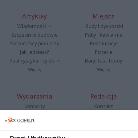
Artykuły
Miejsca
Wiadomości
Kluby i dyskoteki
Szczecin w budowie
Puby i kawiarnie
Szczecińscy pionierzy
Restauracje
Jak jedziesz?
Pizzerie
Publicystyka - cykle
Bary, fast foody
Więcej
Więcej
Wydarzenia
Redakcja
Koncerty
Kontakt
Warsztaty
Regulamin i polityka
prywatności
Spacery i oprowadzania
Reklama
Jarmarki, festyny, pchle