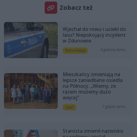
Zobacz też
Wjechał do rowu i uciekł do
lasu? Niepokojący incydent
w Zdunowie
4 godziny temu
Komunikacja
Mieszkańcy zmieniają na
lepsze zaniedbane osiedla
na Północy. „Wiemy, że
razem możemy dużo
więcej”
7 godzin temu
Sport
Starosta zmienił nazwisko
na rodowe i został