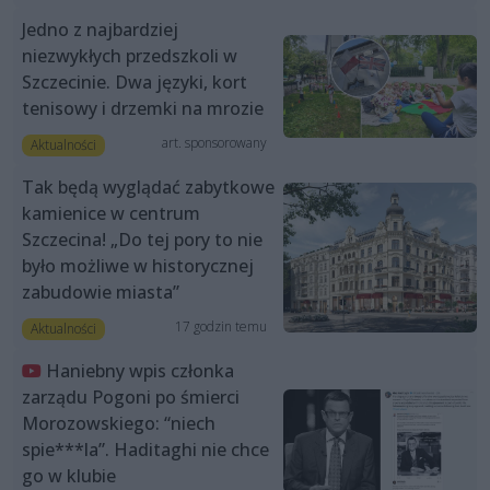
Jedno z najbardziej
niezwykłych przedszkoli w
Szczecinie. Dwa języki, kort
tenisowy i drzemki na mrozie
art. sponsorowany
Aktualności
Tak będą wyglądać zabytkowe
kamienice w centrum
Szczecina! „Do tej pory to nie
było możliwe w historycznej
zabudowie miasta”
17 godzin temu
Aktualności
Haniebny wpis członka
zarządu Pogoni po śmierci
Morozowskiego: “niech
spie***la”. Haditaghi nie chce
go w klubie