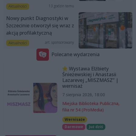
13 godzin temu
Aktualności
Nowy punkt Diagnostyki w
Szczecinie otworzył się wraz z
akcją profilaktyczną
art. sponsorowany
Aktualności
Polecane wydarzenia
Wystawa Elżbiety
Śnieżewskiej i Anastasii
Lazarevej „MISZMASZ” |
wernisaż
7 sierpnia 2026, 18:00
Miejska Biblioteka Publiczna,
filia nr 54 (ProMedia)
Wernisaże
Darmowe
Już dziś