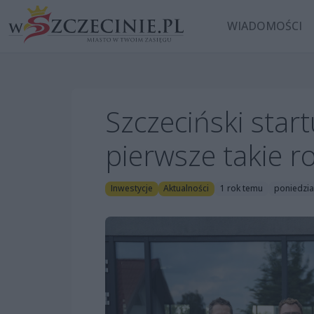
WIADOMOŚCI
Szczeciński sta
pierwsze takie r
Inwestycje
Aktualności
1 rok temu
poniedział