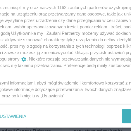
Udostępnij
zczecinie.pl, my oraz naszych 1162 zaufanych partnerów uzyskujemy
cje na urządzeniu oraz przetwarzamy dane osobowe, takie jak unika
je wysyłane przez urządzenie czy dane przeglądania w celu zapewn
klam, wybór spersonalizowanych treści, pomiar reklam i treści, bad
 zgodą Użytkownika my i Zaufani Partnerzy możemy używać dokład
az aktywnie skanować charakterystykę urządzenia do celów identyfi
ść, prosimy o zgodę na korzystanie z tych technologii poprzez klikn
a i zawsze możesz ją zmienić/wycofać klikając przycisk ustawień pr
ogu strony
. Niektóre rodzaje przetwarzania danych nie wymagaj
iwić się takiemu przetwarzaniu. Preferencje będą miały zastosowania
szymi informacjami, abyś mógł świadomie i komfortowo korzystać z
gółowe informacje dotyczące przetwarzania Twoich danych znajdzi
s
oraz po kliknięciu w „Ustawienia”.
USTAWIENIA
ilion złotych ze słynnej
Dramat w Szczecinie.
biórki Łatwoganga i
Przywiązany do łóżka pies
undacji Cancer Fighters
w pustym mieszkaniu