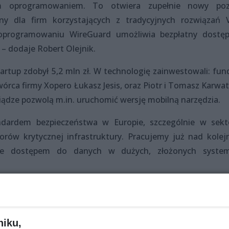
m oprogramowaniem. To otwiera zupełnie nowy po
pny dla firm korzystających z tradycyjnych rozwiązań 
oprogramowaniu WireGuard umożliwia bezpłatny dostę
– dodaje Robert Olejnik.
artup zdobył 5,2 mln zł. W technologię zainwestowali: fun
rca firmy Xopero Łukasz Jesis, oraz Piotr i Tomasz Karwat
eniądze pozwolą m.in. uruchomić wersję mobilną narzędzia.
ndardem bezpieczeństwa w Europie, szczególnie w sekt
orów krytycznej infrastruktury. Pracujemy już nad kolej
anie dostępem do danych w dużych, złożonych syste
niku,