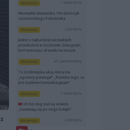
1 dzień temu
Aktualności
Niezwykła dwunastka. Oni ukończyli
szczecińskiego Pobożniaka
2 dni temu
Aktualności
Jedno z najbardziej niezwykłych
przedszkoli w Szczecinie. Dwa języki,
kort tenisowy i drzemki na mrozie
art. sponsorowany
Aktualności
To śródmiejska ulica, która ma
„ogromny potencjał”. „Pomimo tego, że
jest ściekiem komunikacyjnym”
1 dzień temu
Aktualności
Ich hot dog stał się viralem.
„Ustawiają się po niego kolejki”
sz
2 dni temu
Aktualności