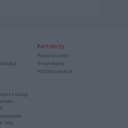
Partnerzy
Praca Szczecin
polityka
the:protocol
POZASzczecin.pl
cert z okazji
ortalu
pl
konkursów
a "Hej