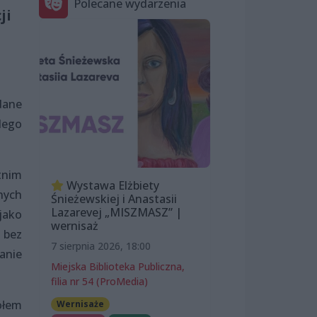
Polecane wydarzenia
ji
dane
dego
tnim
Wystawa Elżbiety
nych
Śnieżewskiej i Anastasii
Lazarevej „MISZMASZ” |
jako
wernisaż
 bez
7 sierpnia 2026, 18:00
anie
Miejska Biblioteka Publiczna,
filia nr 54 (ProMedia)
ołem
Wernisaże