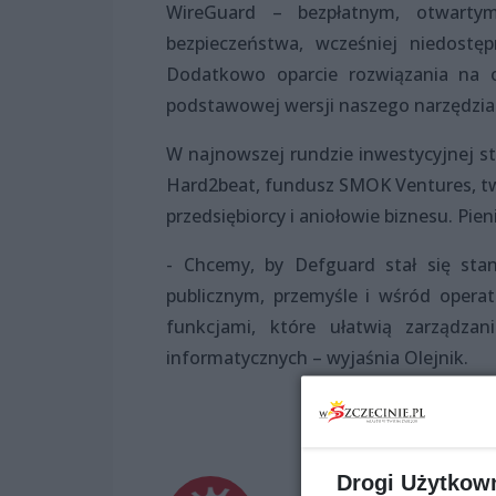
WireGuard – bezpłatnym, otwarty
bezpieczeństwa, wcześniej niedostę
Dodatkowo oparcie rozwiązania na 
podstawowej wersji naszego narzędzia 
W najnowszej rundzie inwestycyjnej st
Hard2beat, fundusz SMOK Ventures, twó
przedsiębiorcy i aniołowie biznesu. Pi
- Chcemy, by Defguard stał się sta
publicznym, przemyśle i wśród operat
funkcjami, które ułatwią zarządz
informatycznych – wyjaśnia Olejnik.
Drogi Użytkow