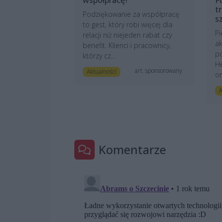
t
Podziękowanie za współpracę
s
to gest, który robi więcej dla
Pi
relacji niż niejeden rabat czy
ak
benefit. Klienci i pracownicy,
po
którzy cz...
He
art. sponsorowany
Aktualności
or
A
Komentarze