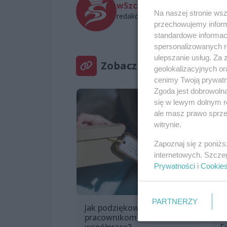
wSzczecinie.pl
Na naszej stronie ws
redakcja@wszczecinie.pl
przechowujemy informa
standardowe informac
spersonalizowanych re
ulepszanie usług. Za
Zobacz też
geolokalizacyjnych or
cenimy Twoją prywatno
Zgoda jest dobrowoln
się w lewym dolnym r
ale masz prawo sprzec
witrynie.
Zapoznaj się z poniż
internetowych. Szcze
Prywatności
i
Cookie
PARTNERZY
Jak podziękować klientom i
M
pracownikom za
z
współpracę?
F