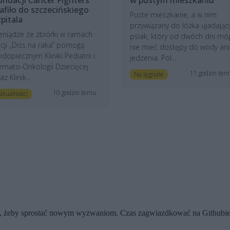
rafiło do szczecińskiego
Puste mieszkanie, a w nim
zpitala
przywiązany do łóżka ujadając
eniądze ze zbiórki w ramach
psiak, który od dwóch dni mó
cji „Diss na raka” pomogą
nie mieć dostępy do wody ani
dopiecznym Kliniki Pediatrii i
jedzenia. Pol...
mato-Onkologii Dziecięcej
11 godzin te
Na sygnale
az Klinik...
10 godzin temu
ktualności