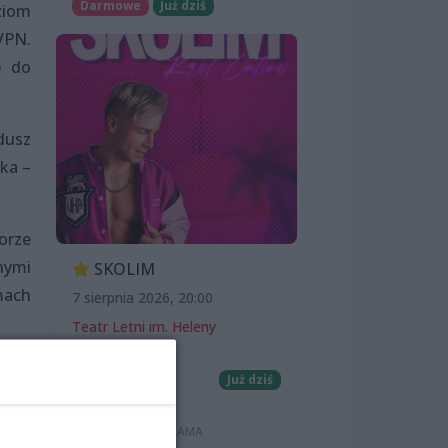
Darmowe
Już dziś
ziom
VPN.
p do
dusz
ka –
orze
nymi
SKOLIM
mach
7 sierpnia 2026, 20:00
Teatr Letni im. Heleny
Majdaniec
Koncerty
Już dziś