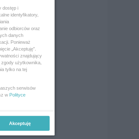
 dostęp i
lne identyfikatory,
iania
anie odbiorców oraz
nych danych
kacji. Ponieważ
ięcie „Akceptuję”.
ywatności znajdujący
ą zgody użytkownika,
 tylko na tej
 naszych serwisów
esz w
Polityce
Akceptuję