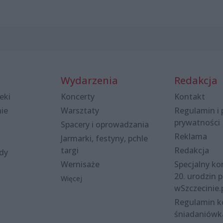
Wydarzenia
Redakcja
eki
Koncerty
Kontakt
nie
Warsztaty
Regulamin i 
prywatności
Spacery i oprowadzania
Reklama
Jarmarki, festyny, pchle
targi
Redakcja
ody
Wernisaże
Specjalny kon
20. urodzin p
Więcej
wSzczecinie.
Regulamin 
śniadaniówk