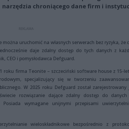
j narzędzia chroniącego dane firm i instytuc
tóre można uruchomić na własnych serwerach bez ryzyka, że 
Jednocześnie daje zdalny dostęp do tych danych z każ
nik, CEO i pomysłodawca Defguard.
 roku firma Teonite – szczeciński software house z 15-le
rodowym, specjalizujący się w tworzeniu zaawansowa
ublicznego. W 2025 roku Defguard został zarejestrowany 
 świecie rozwiązanie dające zdalny dostęp do danych
. Posiada wymagane unijnymi przepisami uwierzytelni
erzytelnianie wieloskładnikowe bezpośrednio z protok