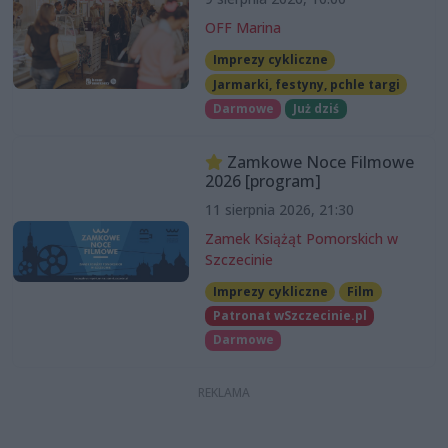
OFF Marina
Imprezy cykliczne
Jarmarki, festyny, pchle targi
Darmowe
Już dziś
Zamkowe Noce Filmowe
2026 [program]
11 sierpnia 2026, 21:30
Zamek Książąt Pomorskich w
Szczecinie
Imprezy cykliczne
Film
Patronat wSzczecinie.pl
Darmowe