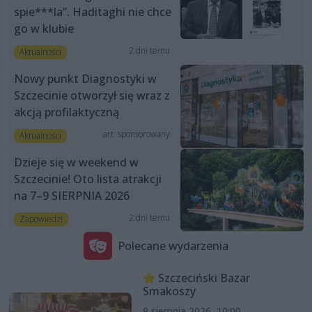
spie***la”. Haditaghi nie chce
go w klubie
2 dni temu
Aktualności
Nowy punkt Diagnostyki w
Szczecinie otworzył się wraz z
akcją profilaktyczną
art. sponsorowany
Aktualności
Dzieje się w weekend w
Szczecinie! Oto lista atrakcji
na 7–9 SIERPNIA 2026
2 dni temu
Zapowiedzi
Polecane wydarzenia
Szczeciński Bazar
Smakoszy
9 sierpnia 2026, 10:00