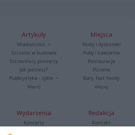
Artykuły
Miejsca
Wiadomości
Kluby i dyskoteki
Szczecin w budowie
Puby i kawiarnie
Szczecińscy pionierzy
Restauracje
Jak jedziesz?
Pizzerie
Publicystyka - cykle
Bary, fast foody
Więcej
Więcej
Wydarzenia
Redakcja
Koncerty
Kontakt
Warsztaty
Regulamin i polityka