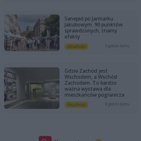
Sanepid po Jarmarku
Jakubowym. 90 punktów
sprawdzonych, znamy
efekty
5 godzin temu
Aktualności
Gdzie Zachód jest
Wschodem, a Wschód
Zachodem. To bardzo
ważna wystawa dla
mieszkańców pogranicza
8 godzin temu
Aktualności