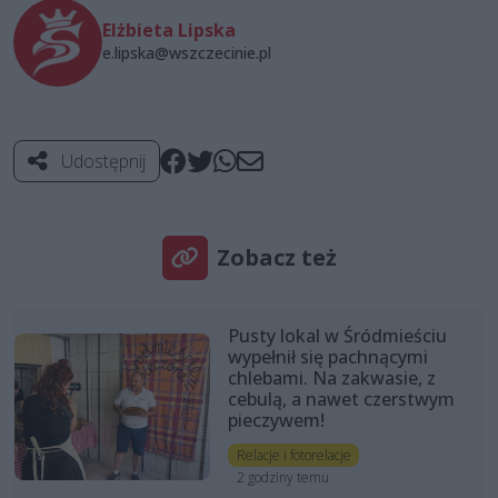
Elżbieta Lipska
e.lipska@wszczecinie.pl
Udostępnij
Zobacz też
Pusty lokal w Śródmieściu
wypełnił się pachnącymi
chlebami. Na zakwasie, z
cebulą, a nawet czerstwym
pieczywem!
Relacje i fotorelacje
2 godziny temu