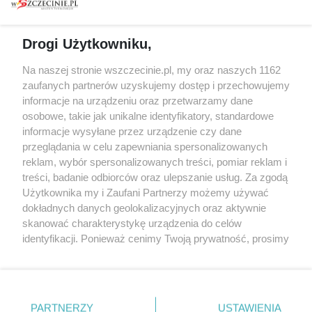
prywatności
Spacery i oprowadzania
Reklama
Jarmarki, festyny, pchle
Drogi Użytkowniku,
targi
Redakcja
Wernisaże
Specjalny koncert z okazji
Na naszej stronie wszczecinie.pl, my oraz naszych 1162
20. urodzin portalu
zaufanych partnerów uzyskujemy dostęp i przechowujemy
Więcej
wSzczecinie.pl
informacje na urządzeniu oraz przetwarzamy dane
osobowe, takie jak unikalne identyfikatory, standardowe
Regulamin konkursów
informacje wysyłane przez urządzenie czy dane
śniadaniówka "Hej
przeglądania w celu zapewniania spersonalizowanych
Szczecin! Jest piątek!"
reklam, wybór spersonalizowanych treści, pomiar reklam i
treści, badanie odbiorców oraz ulepszanie usług. Za zgodą
Użytkownika my i Zaufani Partnerzy możemy używać
dokładnych danych geolokalizacyjnych oraz aktywnie
Partnerzy
skanować charakterystykę urządzenia do celów
Praca Szczecin
identyfikacji. Ponieważ cenimy Twoją prywatność, prosimy
o zgodę na korzystanie z tych technologii poprzez
the:protocol
kliknięcie „Akceptuję”. Zgoda jest dobrowolna i zawsze
POZASzczecin.pl
możesz ją zmienić/wycofać klikając przycisk ustawień
prywatności znajdujący się w lewym dolnym rogu strony
PARTNERZY
USTAWIENIA