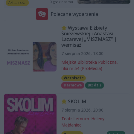
9 godzin temu
Aktualności
Polecane wydarzenia
Wystawa Elżbiety
Śnieżewskiej i Anastasii
Lazarevej „MISZMASZ” |
wernisaż
7 sierpnia 2026, 18:00
Miejska Biblioteka Publiczna,
filia nr 54 (ProMedia)
Wernisaże
Darmowe
Już dziś
SKOLIM
7 sierpnia 2026, 20:00
Teatr Letni im. Heleny
Majdaniec