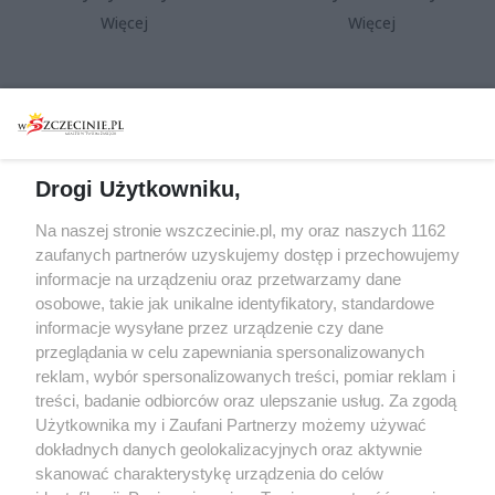
Więcej
Więcej
Wydarzenia
Redakcja
Koncerty
Kontakt
Warsztaty
Regulamin i polityka
Drogi Użytkowniku,
prywatności
Spacery i oprowadzania
Na naszej stronie wszczecinie.pl, my oraz naszych 1162
Reklama
Jarmarki, festyny, pchle
zaufanych partnerów uzyskujemy dostęp i przechowujemy
targi
Redakcja
informacje na urządzeniu oraz przetwarzamy dane
Wernisaże
Specjalny koncert z okazji
osobowe, takie jak unikalne identyfikatory, standardowe
informacje wysyłane przez urządzenie czy dane
20. urodzin portalu
Więcej
przeglądania w celu zapewniania spersonalizowanych
wSzczecinie.pl
reklam, wybór spersonalizowanych treści, pomiar reklam i
Regulamin konkursów
treści, badanie odbiorców oraz ulepszanie usług. Za zgodą
śniadaniówka "Hej
Użytkownika my i Zaufani Partnerzy możemy używać
Szczecin! Jest piątek!"
dokładnych danych geolokalizacyjnych oraz aktywnie
skanować charakterystykę urządzenia do celów