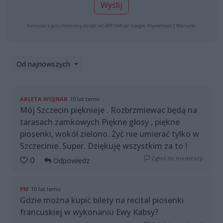
Wyślij
Formularz jest chroniony dzięki reCAPTCHA od Google:
Prywatność
|
Warunki
.
Od najnowszych
ARLETA WOJNAR
10 lat temu
Mój Szczecin pięknieje . Rozbrzmiewac będą na
tarasach zamkowych Piękne głosy , piękne
piosenki, wokół zielono. Żyć nie umierać tylko w
Szczecinie. Super. Dziękuję wszystkim za to !
Zgłoś do moderacji
0
Odpowiedz
PM
10 lat temu
Gdzie można kupić bilety na recital piosenki
francuskiej w wykonaniu Ewy Kabsy?