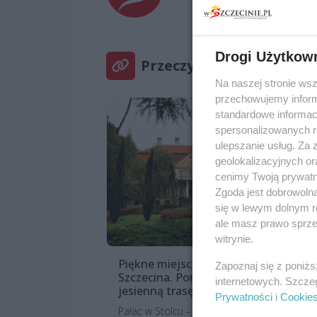
Drogi Użytkow
Przeczytaj również
Na naszej stronie ws
przechowujemy informa
standardowe informac
spersonalizowanych re
ulepszanie usług. Za
geolokalizacyjnych or
cenimy Twoją prywatno
Zgoda jest dobrowoln
się w lewym dolnym r
ale masz prawo sprzec
witrynie.
Piękne miejsca blisko
Zapoznaj się z poniż
Szczecina. Pomysł na
internetowych. Szcze
jesienną trasę rowerową
Prywatności
i
Cookie
Pałac w Stolcu – brzmi