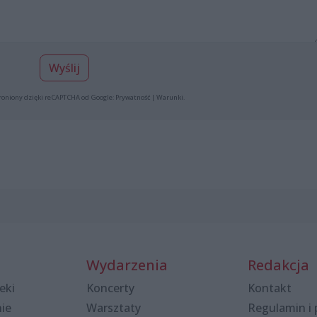
Wyślij
roniony dzięki reCAPTCHA od Google:
Prywatność
|
Warunki
.
Wydarzenia
Redakcja
eki
Koncerty
Kontakt
nie
Warsztaty
Regulamin i 