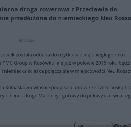
ularna droga rowerowa z Przecławia do
nie przedłużona do niemieckiego Neu Ross
l
osówek została oddana do użytku wiosną ubiegłego roku.
ie PMC Group w Rosówku, ale już w połowie 2016 roku będzi
 i niemiecka ścieżka połączą się w miejscowości Neu Rosso
mina Kołbaskowo właśnie podpisała umowę ze szczecińską fi
cy odcinek drogi. Ma on być gotowy do połowy czerwca te
Udostępnij