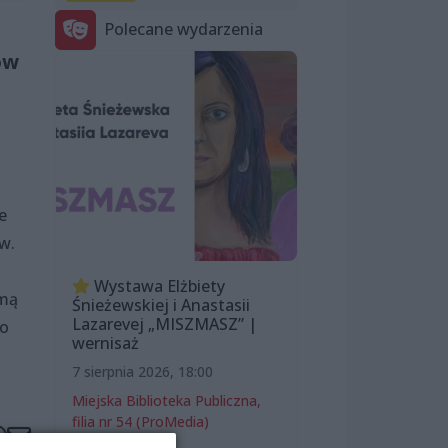
Polecane wydarzenia
ow
e
w.
Wystawa Elżbiety
rmą
Śnieżewskiej i Anastasii
Lazarevej „MISZMASZ” |
go
wernisaż
7 sierpnia 2026, 18:00
Miejska Biblioteka Publiczna,
filia nr 54 (ProMedia)