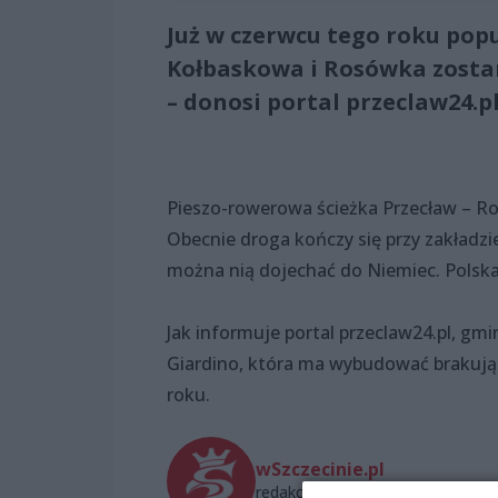
Już w czerwcu tego roku pop
Kołbaskowa i Rosówka zosta
– donosi portal przeclaw24.p
Pieszo-rowerowa ścieżka Przecław – R
Obecnie droga kończy się przy zakładz
można nią dojechać do Niemiec. Polska
Jak informuje portal przeclaw24.pl, g
Giardino, która ma wybudować brakują
roku.
wSzczecinie.pl
redakcja@wszczecinie.pl