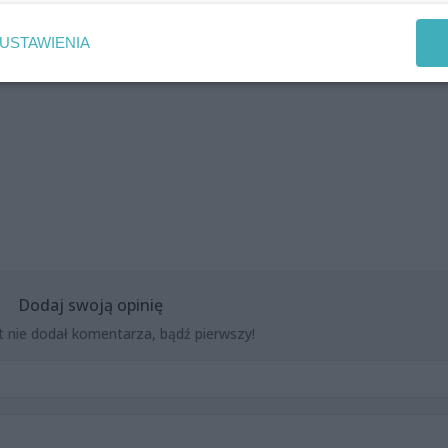
USTAWIENIA
Dodaj swoją opinię
t nie dodał komentarza, bądź pierwszy!