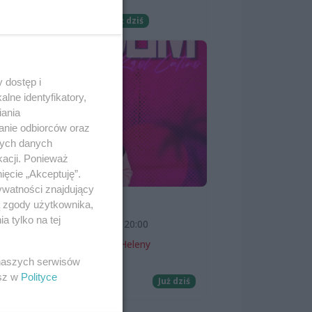
Wernisaże
Darmowe
Już dziś
 dostęp i
lne identyfikatory,
iania
anie odbiorców oraz
nych danych
kacji. Ponieważ
ięcie „Akceptuję”.
ywatności znajdujący
SKOLIM
ą zgody użytkownika,
 tylko na tej
7 sierpnia 2026, 20:00
Teatr Letni im. Heleny
Majdaniec
 naszych serwisów
esz w
Polityce
Koncerty
Już dziś