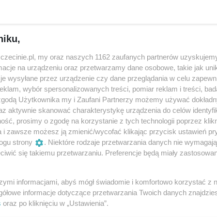
niku,
zczecinie.pl, my oraz naszych 1162 zaufanych partnerów uzyskujemy
cje na urządzeniu oraz przetwarzamy dane osobowe, takie jak unika
je wysyłane przez urządzenie czy dane przeglądania w celu zapewn
klam, wybór spersonalizowanych treści, pomiar reklam i treści, bad
 zgodą Użytkownika my i Zaufani Partnerzy możemy używać dokład
az aktywnie skanować charakterystykę urządzenia do celów identyfi
ść, prosimy o zgodę na korzystanie z tych technologii poprzez klikn
a i zawsze możesz ją zmienić/wycofać klikając przycisk ustawień pr
ogu strony
. Niektóre rodzaje przetwarzania danych nie wymagaj
iwić się takiemu przetwarzaniu. Preferencje będą miały zastosowania
szymi informacjami, abyś mógł świadomie i komfortowo korzystać z
gółowe informacje dotyczące przetwarzania Twoich danych znajdzi
s
oraz po kliknięciu w „Ustawienia”.