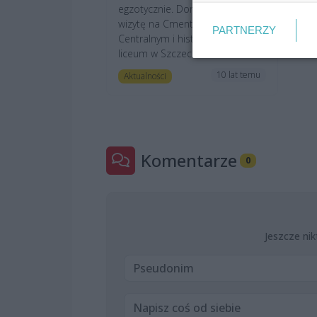
egzotycznie. Dorzucam do tego
wizytę na Cmentarzu
PARTNERZY
Centralnym i historię pierwszego
liceum w Szczecinie. Nie...
10 lat temu
Aktualności
Komentarze
0
Jeszcze nik