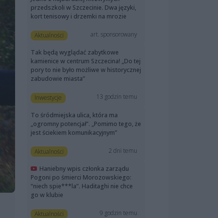
przedszkoli w Szczecinie. Dwa języki,
kort tenisowy i drzemki na mrozie
art. sponsorowany
Aktualności
Tak będą wyglądać zabytkowe
kamienice w centrum Szczecina! „Do tej
pory to nie było możliwe w historycznej
zabudowie miasta”
13 godzin temu
Inwestycje
To śródmiejska ulica, która ma
„ogromny potencjał”. „Pomimo tego, że
jest ściekiem komunikacyjnym”
2 dni temu
Aktualności
Haniebny wpis członka zarządu
Pogoni po śmierci Morozowskiego:
“niech spie***la”. Haditaghi nie chce
go w klubie
9 godzin temu
Aktualności