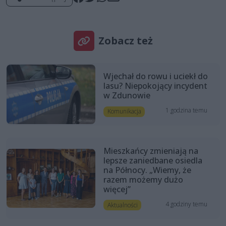
Zobacz też
Wjechał do rowu i uciekł do
lasu? Niepokojący incydent
w Zdunowie
1 godzina temu
Komunikacja
Mieszkańcy zmieniają na
lepsze zaniedbane osiedla
na Północy. „Wiemy, że
razem możemy dużo
więcej”
4 godziny temu
Aktualności