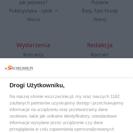
Jak jedziesz?
Pizzerie
Publicystyka - cykle
Bary, fast foody
Więcej
Więcej
Wydarzenia
Redakcja
Koncerty
Kontakt
Warsztaty
Regulamin i polityka
prywatności
Spacery i oprowadzania
Reklama
Jarmarki, festyny, pchle
Drogi Użytkowniku,
targi
Redakcja
Wernisaże
Specjalny koncert z okazji
Na naszej stronie wszczecinie.pl, my oraz naszych 1162
20. urodzin portalu
zaufanych partnerów uzyskujemy dostęp i przechowujemy
Więcej
wSzczecinie.pl
informacje na urządzeniu oraz przetwarzamy dane
osobowe, takie jak unikalne identyfikatory, standardowe
Regulamin konkursów
informacje wysyłane przez urządzenie czy dane
śniadaniówka "Hej
przeglądania w celu zapewniania spersonalizowanych
Szczecin! Jest piątek!"