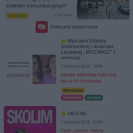
ściekiem komunikacyjnym”
2 dni temu
Aktualności
Polecane wydarzenia
Wystawa Elżbiety
Śnieżewskiej i Anastasii
Lazarevej „MISZMASZ” |
wernisaż
7 sierpnia 2026, 18:00
Miejska Biblioteka Publiczna,
filia nr 54 (ProMedia)
Wernisaże
Darmowe
Już dziś
SKOLIM
7 sierpnia 2026, 20:00
Teatr Letni im. Heleny