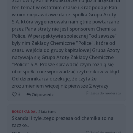
Szanowny Panie Redaktorze! To już 3 artykuł na
ten temat w ostatnim czasie i 3 raz podaje Pan
w nim nieprawdziwe dane. Spółka Grupa Azoty
S.A. która wygenerowała namiętnie powtarzane
przez Pana straty nie jest sponsorem Chemika
Police. W perspektywie społecznej "od zawsze"
były nim Zakłady Chemiczne "Police", które od
czasu wejścia do grupy kapitałowej Grupa Azoty
nazywają się Grupa Azoty Zakłady Chemiczne
"Police" S.A. Proszę sprawdzić czym różnią się
obie spółki i nie wprowadzać czytelników w błąd.
Od dziennikarza oczekuję, że czyta że
zrozumieniem więcej niż pierwsze 2 wyrazy.
Zgłoś do moderacji
3
Odpowiedz
BOBOSKANDAL
2 lata temu
Skandal i tyle..tego prezesa od chemika to na
taczke..
Zgłoś do moderacji