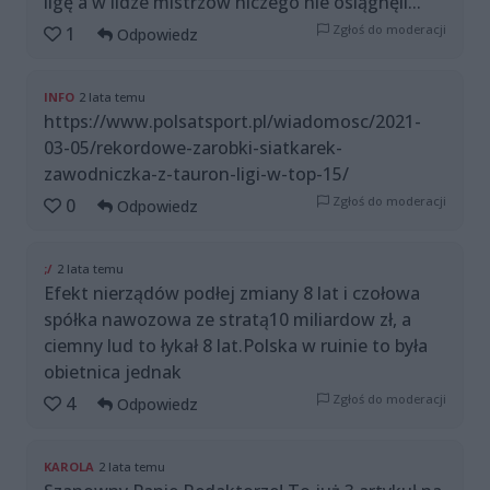
ligę a w lidze mistrzów niczego nie osiągnęli...
Zgłoś do moderacji
1
Odpowiedz
INFO
2 lata temu
https://www.polsatsport.pl/wiadomosc/2021-
03-05/rekordowe-zarobki-siatkarek-
zawodniczka-z-tauron-ligi-w-top-15/
Zgłoś do moderacji
0
Odpowiedz
;/
2 lata temu
Efekt nierządów podłej zmiany 8 lat i czołowa
spółka nawozowa ze stratą10 miliardow zł, a
ciemny lud to łykał 8 lat.Polska w ruinie to była
obietnica jednak
Zgłoś do moderacji
4
Odpowiedz
KAROLA
2 lata temu