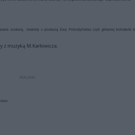
wane zostaną makiety z postacią Ewy Pobratyńskiej czyli głównej bohaterki k
ny z muzyką M.Karłowicza.
?
eniem