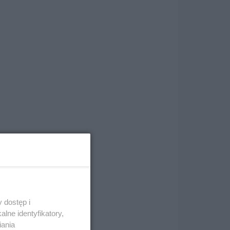
 dostęp i
lne identyfikatory,
iania