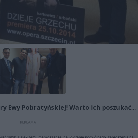
ury Ewy Pobratyńskiej! Warto ich poszukać...
nakręć filmik. Dzięki temu mamy szansę na wygranie podwójnego zaproszenia na