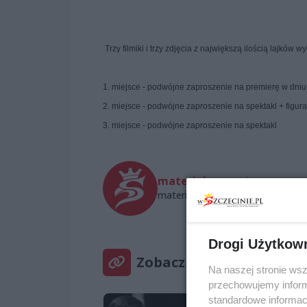
Trzy filmiki i trzy zdjęcia z największą ilością lajków 
1. miejsce - podwójne zaproszenie na premierę w dniu 
2. miejsce - podwójne zaproszenie na spektakl + figura
3. miejsce - podwójne zaproszenie na spektakl
materiał zewnętrzny
materialzewnetrzny@wszczecinie
Drogi Użytkow
Zobacz też
Na naszej stronie ws
przechowujemy informa
standardowe informac