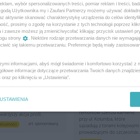
klam, wybór spersonalizowanych treści, pomiar reklam i treści, bad
 zgodą Użytkownika my i Zaufani Partnerzy możemy używać dokład
az aktywnie skanować charakterystykę urządzenia do celów identyfi
ść, prosimy o zgodę na korzystanie z tych technologii poprzez klikn
a i zawsze możesz ją zmienić/wycofać klikając przycisk ustawień pr
ogu strony
. Niektóre rodzaje przetwarzania danych nie wymagaj
iwić się takiemu przetwarzaniu. Preferencje będą miały zastosowania
szymi informacjami, abyś mógł świadomie i komfortowo korzystać z
owy punkt Diagnostyki w
Szykuje się remont
gółowe informacje dotyczące przetwarzania Twoich danych znajdzi
zczecinie otworzył się
zniszczonych kamienic,
s
oraz po kliknięciu w „Ustawienia”.
raz z akcją profilaktyczną
które przyjezdni często
widzą jako jedne z
Szczecinie przy alei
pierwszych budynków w
owstańców Wielkopolskich 26
Szczecinie
USTAWIENIA
stał otwarty nowy punkt
ZBiLK szuka wykonawców
brań Diagnostyki. Otwarciu
remontów sześciu kamienic
warzyszy akcja profil...
przy ul. Kolumba, które
art. sponsorowany
ktualności
sąsiadują z torami kolejowymi
prowadzącymi do szczeciński..