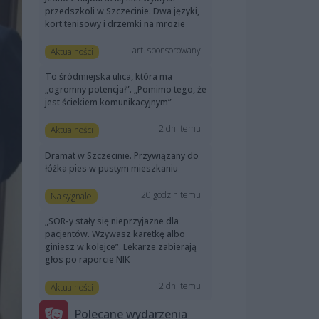
przedszkoli w Szczecinie. Dwa języki,
kort tenisowy i drzemki na mrozie
art. sponsorowany
Aktualności
To śródmiejska ulica, która ma
„ogromny potencjał”. „Pomimo tego, że
jest ściekiem komunikacyjnym”
2 dni temu
Aktualności
Dramat w Szczecinie. Przywiązany do
łóżka pies w pustym mieszkaniu
20 godzin temu
Na sygnale
„SOR-y stały się nieprzyjazne dla
pacjentów. Wzywasz karetkę albo
giniesz w kolejce”. Lekarze zabierają
głos po raporcie NIK
2 dni temu
Aktualności
Polecane wydarzenia