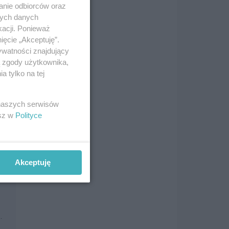
anie odbiorców oraz
nych danych
kacji. Ponieważ
ięcie „Akceptuję”.
ywatności znajdujący
ą zgody użytkownika,
 tylko na tej
 naszych serwisów
esz w
Polityce
Akceptuję
.