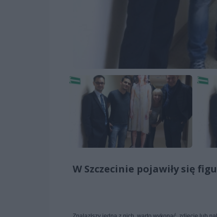
W Szczecinie pojawiły się fig
Znalazłszy jedną z nich, warto wykonać zdjęcie lub 