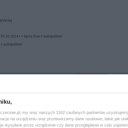
wygrywają
25.10.2014 r.+ figura Ewy z autografami
 z autografami
Udostępnij
.pl
niku,
zczecinie.pl, my oraz naszych 1162 zaufanych partnerów uzyskujemy
cje na urządzeniu oraz przetwarzamy dane osobowe, takie jak unika
je wysyłane przez urządzenie czy dane przeglądania w celu zapewn