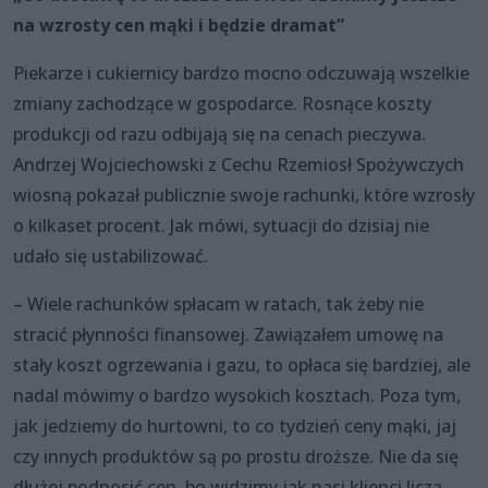
na wzrosty cen mąki i będzie dramat”
Piekarze i cukiernicy bardzo mocno odczuwają wszelkie
zmiany zachodzące w gospodarce. Rosnące koszty
produkcji od razu odbijają się na cenach pieczywa.
Andrzej Wojciechowski z Cechu Rzemiosł Spożywczych
wiosną pokazał publicznie swoje rachunki, które wzrosły
o kilkaset procent. Jak mówi, sytuacji do dzisiaj nie
udało się ustabilizować.
– Wiele rachunków spłacam w ratach, tak żeby nie
stracić płynności finansowej. Zawiązałem umowę na
stały koszt ogrzewania i gazu, to opłaca się bardziej, ale
nadal mówimy o bardzo wysokich kosztach. Poza tym,
jak jedziemy do hurtowni, to co tydzień ceny mąki, jaj
czy innych produktów są po prostu droższe. Nie da się
dłużej podnosić cen, bo widzimy jak nasi klienci liczą