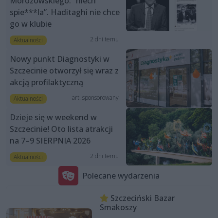
Morozowskiego: “niech
spie***la”. Haditaghi nie chce
go w klubie
2 dni temu
Aktualności
Nowy punkt Diagnostyki w
Szczecinie otworzył się wraz z
akcją profilaktyczną
art. sponsorowany
Aktualności
Dzieje się w weekend w
Szczecinie! Oto lista atrakcji
na 7–9 SIERPNIA 2026
2 dni temu
Aktualności
Polecane wydarzenia
Szczeciński Bazar
Smakoszy