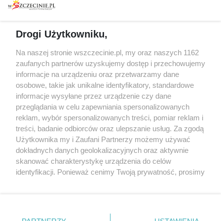
prywatności
Spacery i oprowadzania
Reklama
Jarmarki, festyny, pchle
Drogi Użytkowniku,
targi
Redakcja
Wernisaże
Specjalny koncert z okazji
Na naszej stronie wszczecinie.pl, my oraz naszych 1162
20. urodzin portalu
zaufanych partnerów uzyskujemy dostęp i przechowujemy
Więcej
wSzczecinie.pl
informacje na urządzeniu oraz przetwarzamy dane
osobowe, takie jak unikalne identyfikatory, standardowe
Regulamin konkursów
informacje wysyłane przez urządzenie czy dane
śniadaniówka "Hej
przeglądania w celu zapewniania spersonalizowanych
Szczecin! Jest piątek!"
reklam, wybór spersonalizowanych treści, pomiar reklam i
treści, badanie odbiorców oraz ulepszanie usług. Za zgodą
Użytkownika my i Zaufani Partnerzy możemy używać
dokładnych danych geolokalizacyjnych oraz aktywnie
Partnerzy
skanować charakterystykę urządzenia do celów
Praca Szczecin
identyfikacji. Ponieważ cenimy Twoją prywatność, prosimy
o zgodę na korzystanie z tych technologii poprzez
the:protocol
kliknięcie „Akceptuję”. Zgoda jest dobrowolna i zawsze
POZASzczecin.pl
możesz ją zmienić/wycofać klikając przycisk ustawień
prywatności znajdujący się w lewym dolnym rogu strony