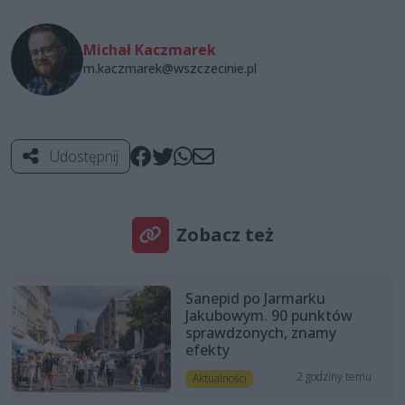
Michał Kaczmarek
m.kaczmarek@wszczecinie.pl
Udostępnij
Zobacz też
Sanepid po Jarmarku
Jakubowym. 90 punktów
sprawdzonych, znamy
efekty
2 godziny temu
Aktualności