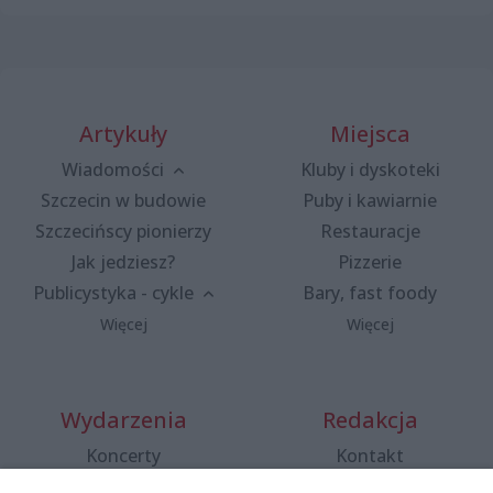
Artykuły
Miejsca
Wiadomości
Kluby i dyskoteki
Szczecin w budowie
Puby i kawiarnie
Szczecińscy pionierzy
Restauracje
Jak jedziesz?
Pizzerie
Publicystyka - cykle
Bary, fast foody
Więcej
Więcej
Wydarzenia
Redakcja
Koncerty
Kontakt
Warsztaty
Regulamin i polityka