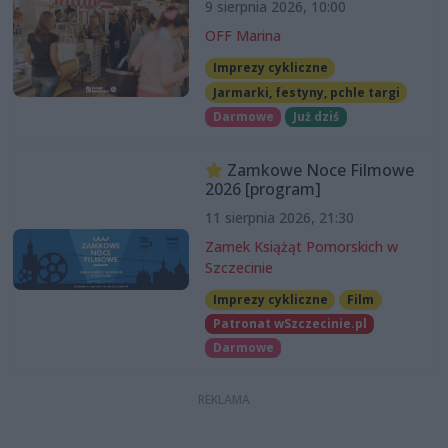
9 sierpnia 2026, 10:00
OFF Marina
Imprezy cykliczne
Jarmarki, festyny, pchle targi
Darmowe
Już dziś
Zamkowe Noce Filmowe
2026 [program]
11 sierpnia 2026, 21:30
Zamek Książąt Pomorskich w
Szczecinie
Imprezy cykliczne
Film
Patronat wSzczecinie.pl
Darmowe