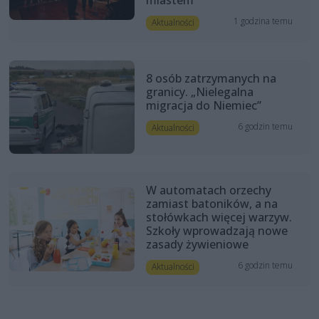
miastem
1 godzina temu
Aktualności
8 osób zatrzymanych na
granicy. „Nielegalna
migracja do Niemiec”
6 godzin temu
Aktualności
W automatach orzechy
zamiast batoników, a na
stołówkach więcej warzyw.
Szkoły wprowadzają nowe
zasady żywieniowe
6 godzin temu
Aktualności