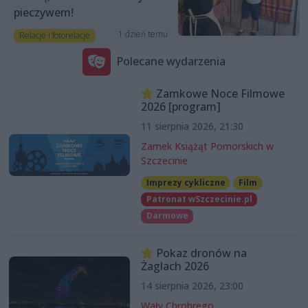
pieczywem!
1 dzień temu
Relacje i fotorelacje
Polecane wydarzenia
Zamkowe Noce Filmowe
2026 [program]
11 sierpnia 2026, 21:30
Zamek Książąt Pomorskich w
Szczecinie
Imprezy cykliczne
Film
Patronat wSzczecinie.pl
Darmowe
Pokaz dronów na
Żaglach 2026
14 sierpnia 2026, 23:00
Wały Chrobrego