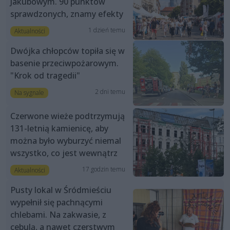
Jakubowym. 90 punktów
sprawdzonych, znamy efekty
1 dzień temu
Aktualności
Dwójka chłopców topiła się w
basenie przeciwpożarowym.
"Krok od tragedii"
2 dni temu
Na sygnale
Czerwone wieże podtrzymują
131-letnią kamienicę, aby
można było wyburzyć niemal
wszystko, co jest wewnątrz
17 godzin temu
Aktualności
Pusty lokal w Śródmieściu
wypełnił się pachnącymi
chlebami. Na zakwasie, z
cebulą, a nawet czerstwym