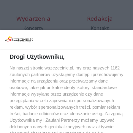
Wydarzenia
Redakcja
Koncerty
Kontakt
Warsztaty
Regulamin i polityka
prywatności
Spacery i oprowadzania
Reklama
Jarmarki, festyny, pchle
Drogi Użytkowniku,
targi
Redakcja
Wernisaże
Specjalny koncert z okazji
Na naszej stronie wszczecinie.pl, my oraz naszych 1162
zaufanych partnerów uzyskujemy dostęp i przechowujemy
20. urodzin portalu
Więcej
informacje na urządzeniu oraz przetwarzamy dane
wSzczecinie.pl
osobowe, takie jak unikalne identyfikatory, standardowe
Regulamin konkursów
informacje wysyłane przez urządzenie czy dane
śniadaniówka "Hej
przeglądania w celu zapewniania spersonalizowanych
Szczecin! Jest piątek!"
reklam, wybór spersonalizowanych treści, pomiar reklam i
treści, badanie odbiorców oraz ulepszanie usług. Za zgodą
Użytkownika my i Zaufani Partnerzy możemy używać
dokładnych danych geolokalizacyjnych oraz aktywnie
Partnerzy