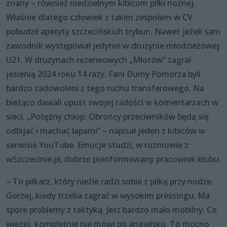
znany – również niedzielnym kibicom piłki nożnej.
Właśnie dlatego człowiek z takim zespołem w CV
pobudził apetyty szczecińskich trybun. Nawet jeżeli sam
zawodnik występował jedynie w drużynie młodzieżowej
U21. W drużynach rezerwowych „Młotów” zagrał
jesienią 2024 roku 14 razy. Fani Dumy Pomorza byli
bardzo zadowoleni z tego ruchu transferowego. Na
bieżąco dawali upust swojej radości w komentarzach w
sieci. „Potężny chłop. Obrońcy przeciwników będą się
odbijać i machać łapami” – napisał jeden z kibiców w
serwisie YouTube. Emocje studzi, w rozmowie z
wSzczecinie.pl, dobrze poinformowany pracownik klubu.
– To piłkarz, który nieźle radzi sobie z piłką przy nodze.
Gorzej, kiedy trzeba zagrać w wysokim pressingu. Ma
spore problemy z taktyką. Jest bardzo mało mobilny. Co
więcej, kompletnie nie mówi po angielsku. To mocno