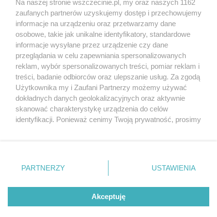
Wernisaże
Specjalny koncert z okazji
Na naszej stronie wszczecinie.pl, my oraz naszych 1162
20. urodzin portalu
zaufanych partnerów uzyskujemy dostęp i przechowujemy
Więcej
wSzczecinie.pl
informacje na urządzeniu oraz przetwarzamy dane
osobowe, takie jak unikalne identyfikatory, standardowe
Regulamin konkursów
informacje wysyłane przez urządzenie czy dane
śniadaniówka "Hej
przeglądania w celu zapewniania spersonalizowanych
Szczecin! Jest piątek!"
reklam, wybór spersonalizowanych treści, pomiar reklam i
treści, badanie odbiorców oraz ulepszanie usług. Za zgodą
Użytkownika my i Zaufani Partnerzy możemy używać
dokładnych danych geolokalizacyjnych oraz aktywnie
Partnerzy
skanować charakterystykę urządzenia do celów
Praca Szczecin
identyfikacji. Ponieważ cenimy Twoją prywatność, prosimy
o zgodę na korzystanie z tych technologii poprzez
the:protocol
kliknięcie „Akceptuję”. Zgoda jest dobrowolna i zawsze
POZASzczecin.pl
możesz ją zmienić/wycofać klikając przycisk ustawień
prywatności znajdujący się w lewym dolnym rogu strony
PARTNERZY
USTAWIENIA
. Niektóre rodzaje przetwarzania danych nie wymagają
zgody użytkownika, ale masz prawo sprzeciwić się
© 2026 wSzczecinie.pl
takiemu przetwarzaniu. Preferencje będą miały
Akceptuję
Created by GOD
zastosowania tylko na tej witrynie.