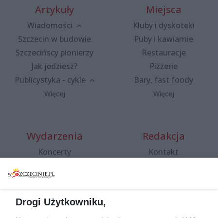
Artykuły
Miejsca
Wiadomości
Kluby i dyskoteki
Szczecin w budowie
Puby i kawiarnie
Szczecińscy pionierzy
Restauracje
Jak jedziesz?
Pizzerie
Publicystyka - cykle
Bary, fast foody
Więcej
Więcej
Wydarzenia
Redakcja
Koncerty
Kontakt
Warsztaty
Regulamin i polityka
prywatności
Spacery i oprowadzania
Reklama
Jarmarki, festyny, pchle
Drogi Użytkowniku,
targi
Redakcja