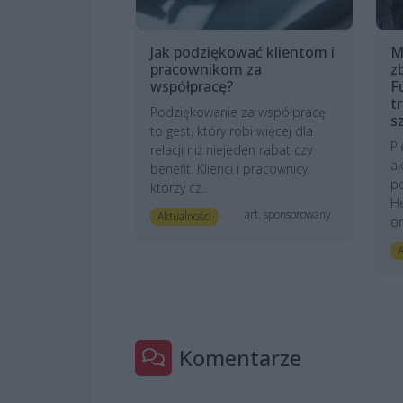
Jak podziękować klientom i
M
pracownikom za
z
współpracę?
F
t
Podziękowanie za współpracę
s
to gest, który robi więcej dla
Pi
relacji niż niejeden rabat czy
ak
benefit. Klienci i pracownicy,
po
którzy cz...
He
art. sponsorowany
Aktualności
or
A
Komentarze