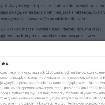
trony ul. Waryńskiego rozpoczęto budowę domu wielorodzinn
jąc uwagę, że nie będzie tam miejsca na rekreację, co nar
 wstrzymana, sprawa trafiła na wiele lat do sądu.
2015 roku oznaczał podział działki. Niezabudowana część
ragment, na którym rozpoczęła się budowa pozostał w
eloper z Polanicy-Zdroju. Mogła kontynuować budowę, ale
cytował komornik. Pustostan kupiła spółka Dzwoniarek
niku,
oiska
zczecinie.pl, my oraz naszych 1160 zaufanych partnerów uzyskujemy
cje na urządzeniu oraz przetwarzamy dane osobowe, takie jak unika
gospodaruje na cele rekreacyjno-sportowe. Trwa tam bud
je wysyłane przez urządzenie czy dane przeglądania w celu zapewn
ej, koszykówki i wielofunkcyjnego.
klam, wybór spersonalizowanych treści, pomiar reklam i treści, bad
 zgodą Użytkownika my i Zaufani Partnerzy możemy używać dokład
i stolikach do gry w szachy. Część terenu zajmie duży trawn
az aktywnie skanować charakterystykę urządzenia do celów identyfi
ść, prosimy o zgodę na korzystanie z tych technologii poprzez klikn
nie ścieżka dla biegających czy uprawiających nordic walk