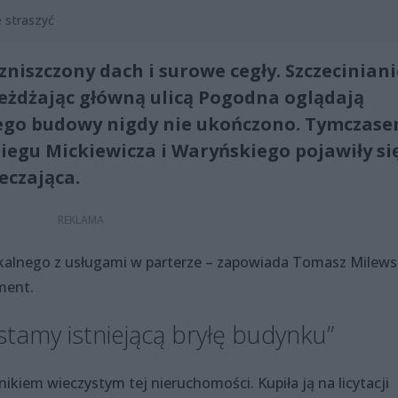
e straszyć
niszczony dach i surowe cegły. Szczeciniani
ejeżdżając główną ulicą Pogodna oglądają
ego budowy nigdy nie ukończono. Tymczase
iegu Mickiewicza i Waryńskiego pojawiły si
eczająca.
lnego z usługami w parterze ­– zapowiada Tomasz Milewsk
ment.
stamy istniejącą bryłę budynku”
kiem wieczystym tej nieruchomości. Kupiła ją na licytacji