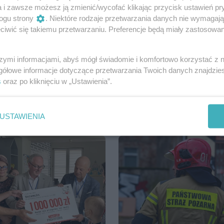
a i zawsze możesz ją zmienić/wycofać klikając przycisk ustawień pr
zaplanowano na sierpień.
ogu strony
. Niektóre rodzaje przetwarzania danych nie wymagaj
iwić się takiemu przetwarzaniu. Preferencje będą miały zastosowania
szymi informacjami, abyś mógł świadomie i komfortowo korzystać z
Udostępnij
gółowe informacje dotyczące przetwarzania Twoich danych znajdzi
s
oraz po kliknięciu w „Ustawienia”.
USTAWIENIA