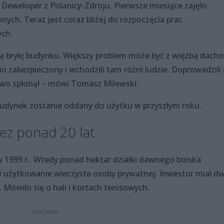
Deweloper z Polanicy-Zdroju. Pierwsze miesiące zajęło
ych. Teraz jest coraz bliżej do rozpoczęcia prac
ych.
cą bryłę budynku. Większy problem może być z więźbą dach
o zabezpieczony i wchodzili tam różni ludzie. Doprowadzili
owo spłonął – mówi Tomasz Milewski.
budynek zostanie oddany do użytku w przyszłym roku.
ez ponad 20 lat
 w 1999 r.. Wtedy ponad hektar działki dawnego boiska
 w użytkowanie wieczyste osoby prywatnej. Inwestor miał d
 Mówiło się o hali i kortach tenisowych.