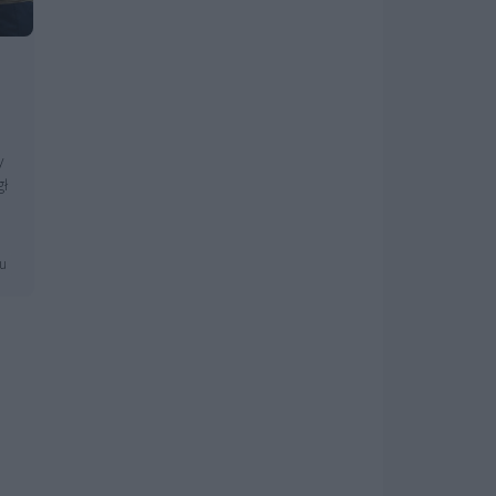
y
gł
mu