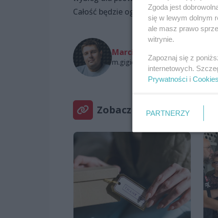
Zgoda jest dobrowoln
Całość będzie ogrodzona. Koniec prac 
się w lewym dolnym r
ale masz prawo sprzec
witrynie.
Marcin Gigiel
Zapoznaj się z poniż
m.gigiel@wszczecinie.pl
internetowych. Szcze
Prywatności
i
Cookie
Zobacz też
PARTNERZY