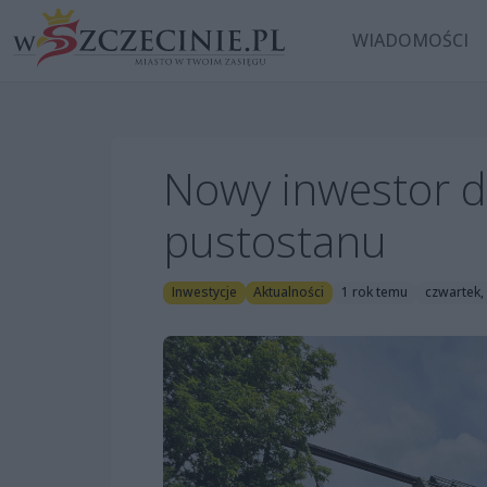
WIADOMOŚCI
Nowy inwestor d
pustostanu
Inwestycje
Aktualności
1 rok temu
czwartek,