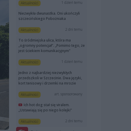
1 dzień temu
Aktualności
Niezwykła dwunastka. Oni ukończyli
szczecińskiego Pobożniaka
2 dni temu
Aktualności
To śródmiejska ulica, która ma
„ogromny potencjał”. „Pomimo tego, że
jest ściekiem komunikacyjnym”
1 dzień temu
Aktualności
Jedno z najbardziej niezwykłych
przedszkoli w Szczecinie. Dwa języki,
kort tenisowy i drzemki na mrozie
art. sponsorowany
Aktualności
Ich hot dog stał się viralem.
„Ustawiają się po niego kolejki”
2 dni temu
Aktualności