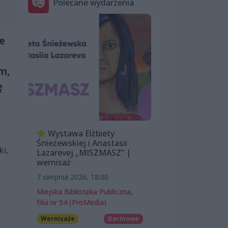
Polecane wydarzenia
e
m,
ę
Wystawa Elżbiety
Śnieżewskiej i Anastasii
i,
Lazarevej „MISZMASZ” |
wernisaż
7 sierpnia 2026, 18:00
Miejska Biblioteka Publiczna,
filia nr 54 (ProMedia)
Wernisaże
Darmowe