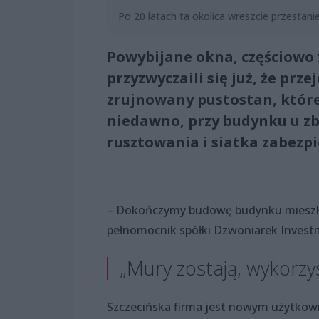
Po 20 latach ta okolica wreszcie przestani
Powybijane okna, częściowo z
przyzwyczaili się już, że prz
zrujnowany pustostan, któr
niedawno, przy budynku u zb
rusztowania i siatka zabezpi
– Dokończymy budowę budynku mieszka
pełnomocnik spółki Dzwoniarek Invest
„Mury zostają, wykorzy
Szczecińska firma jest nowym użytkowni