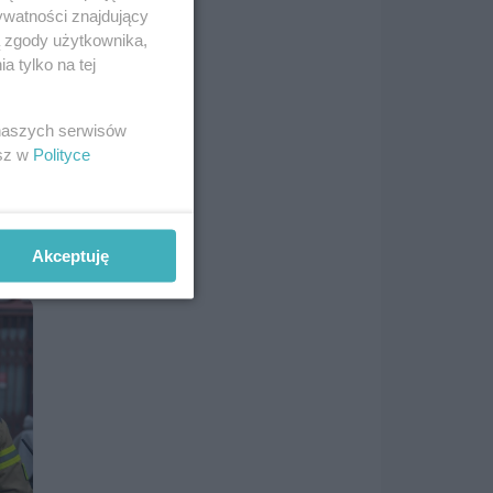
ywatności znajdujący
ą zgody użytkownika,
 tylko na tej
 naszych serwisów
esz w
Polityce
Akceptuję