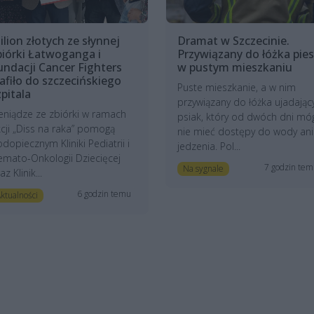
ilion złotych ze słynnej
Dramat w Szczecinie.
biórki Łatwoganga i
Przywiązany do łóżka pies
undacji Cancer Fighters
w pustym mieszkaniu
rafiło do szczecińskiego
Puste mieszkanie, a w nim
zpitala
przywiązany do łóżka ujadając
eniądze ze zbiórki w ramach
psiak, który od dwóch dni mó
cji „Diss na raka” pomogą
nie mieć dostępy do wody ani
dopiecznym Kliniki Pediatrii i
jedzenia. Pol...
mato-Onkologii Dziecięcej
7 godzin te
Na sygnale
az Klinik...
6 godzin temu
ktualności