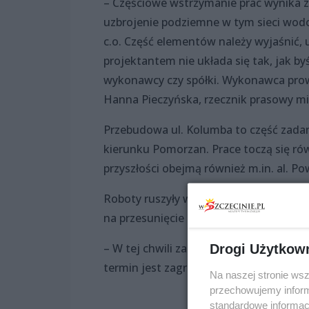
– Częściowe wstrzymanie prac wynika z f
uzbrojenie podziemne w tym sieci wodo
c.o. Część elementów należy wyjaśnić, 
projektantem nie układa się tak, jak b
wykonawcy czy spółki. Wykonawca prowa
Hanna Pieczyńska, rzecznik prasowy mie
Przebudowa ul. Kolumba to część zad
kierunku Pomorzan. Prace toczą się rów
przyszłości obejmą również m.in. al. P
Roboty ruszyły w listopadzie 2021 r. i 
na przesunięcie tego terminu?
– W tej chwili za wcześnie na mówienie
Drogi Użytkow
termin jest zagrożony – podkreśla Han
Na naszej stronie ws
przechowujemy informa
standardowe informac