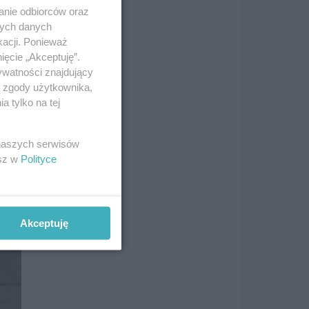
anie odbiorców oraz
eż
nych danych
kacji. Ponieważ
ięcie „Akceptuję”.
ywatności znajdujący
ą zgody użytkownika,
 tylko na tej
 naszych serwisów
esz w
Polityce
Akceptuję