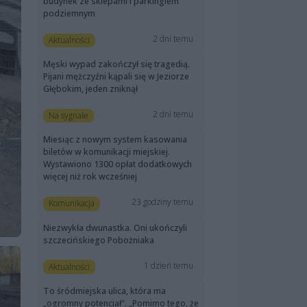
budynek ze sklepami i parkingiem
podziemnym
2 dni temu
Aktualności
Męski wypad zakończył się tragedią.
Pijani mężczyźni kąpali się w Jeziorze
Głębokim, jeden zniknął
2 dni temu
Na sygnale
Miesiąc z nowym system kasowania
biletów w komunikacji miejskiej.
Wystawiono 1300 opłat dodatkowych
więcej niż rok wcześniej
23 godziny temu
Komunikacja
Niezwykła dwunastka. Oni ukończyli
szczecińskiego Pobożniaka
1 dzień temu
Aktualności
To śródmiejska ulica, która ma
„ogromny potencjał”. „Pomimo tego, że