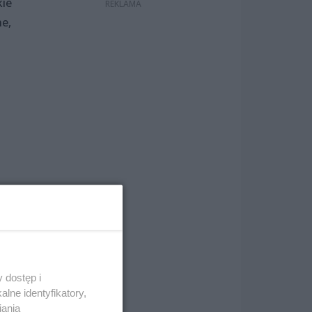
kie
ne,
się
 dostęp i
lne identyfikatory,
iania