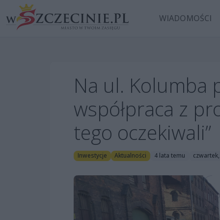
WIADOMOŚCI
Na ul. Kolumba 
współpraca z pro
tego oczekiwali”
Inwestycje
Aktualności
4 lata temu
czwartek,