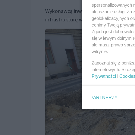
spersonalizowanych re
Wykonawcą inwestycji o wartości 262 m
ulepszanie usług. Za
geolokalizacyjnych or
infrastrukturę w kierunku Niebuszewa.
cenimy Twoją prywatno
Zgoda jest dobrowoln
się w lewym dolnym r
ale masz prawo sprzec
witrynie.
Zapoznaj się z poniż
internetowych. Szcze
Prywatności
i
Cookie
PARTNERZY