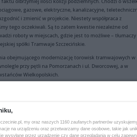
aktu olbrzymiej ilości kolizji podziemnych. Chodzi o wszel
ciągowe, gazowe, elektryczne, kanalizacyjne, teletechnicz
uzgodnić i zmienić w projekcie. Niestety współpraca z
yśmy tego oczekiwali. Są to zatem kwestie niezależne od
dzi roboty w miejscach, gdzie jest to możliwe – tłumaczy
jskiej spółki Tramwaje Szczecińskie.
ania obejmującego modernizację torowisk tramwajowych w
nolegle przy pętli na Pomorzanach i ul. Dworcowej, a w
owstańców Wielkopolskich.
mają potrwać łącznie dwa lata. Czy obecne problemy przełożą 
 o tym na jaki czas prace są wstrzymane oraz, że końcowy
niku,
na Pieczyńska.
zczecinie.pl, my oraz naszych 1160 zaufanych partnerów uzyskujemy
cje na urządzeniu oraz przetwarzamy dane osobowe, takie jak unika
je wysyłane przez urządzenie czy dane przeglądania w celu zapewn