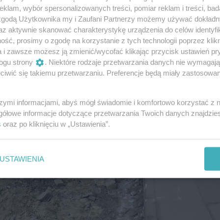
klam, wybór spersonalizowanych treści, pomiar reklam i treści, bad
ln zł jest firma ZUE, która równolegle przebudowuje równi
 zgodą Użytkownika my i Zaufani Partnerzy możemy używać dokład
az aktywnie skanować charakterystykę urządzenia do celów identyfi
ść, prosimy o zgodę na korzystanie z tych technologii poprzez klikn
a i zawsze możesz ją zmienić/wycofać klikając przycisk ustawień pr
ogu strony
. Niektóre rodzaje przetwarzania danych nie wymagaj
iwić się takiemu przetwarzaniu. Preferencje będą miały zastosowania
szymi informacjami, abyś mógł świadomie i komfortowo korzystać z
gółowe informacje dotyczące przetwarzania Twoich danych znajdzi
s
oraz po kliknięciu w „Ustawienia”.
USTAWIENIA