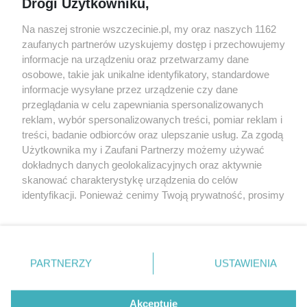
Drogi Użytkowniku,
targi
Redakcja
Wernisaże
Specjalny koncert z okazji
Na naszej stronie wszczecinie.pl, my oraz naszych 1162
20. urodzin portalu
zaufanych partnerów uzyskujemy dostęp i przechowujemy
Więcej
wSzczecinie.pl
informacje na urządzeniu oraz przetwarzamy dane
osobowe, takie jak unikalne identyfikatory, standardowe
Regulamin konkursów
informacje wysyłane przez urządzenie czy dane
śniadaniówka "Hej
przeglądania w celu zapewniania spersonalizowanych
Szczecin! Jest piątek!"
reklam, wybór spersonalizowanych treści, pomiar reklam i
treści, badanie odbiorców oraz ulepszanie usług. Za zgodą
Użytkownika my i Zaufani Partnerzy możemy używać
dokładnych danych geolokalizacyjnych oraz aktywnie
Partnerzy
skanować charakterystykę urządzenia do celów
Praca Szczecin
identyfikacji. Ponieważ cenimy Twoją prywatność, prosimy
o zgodę na korzystanie z tych technologii poprzez
the:protocol
kliknięcie „Akceptuję”. Zgoda jest dobrowolna i zawsze
POZASzczecin.pl
możesz ją zmienić/wycofać klikając przycisk ustawień
prywatności znajdujący się w lewym dolnym rogu strony
PARTNERZY
USTAWIENIA
. Niektóre rodzaje przetwarzania danych nie wymagają
zgody użytkownika, ale masz prawo sprzeciwić się
© 2026 wSzczecinie.pl
takiemu przetwarzaniu. Preferencje będą miały
Akceptuję