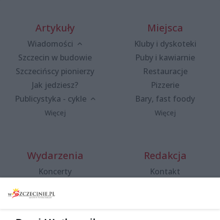
Artykuły
Miejsca
Wiadomości
Kluby i dyskoteki
Szczecin w budowie
Puby i kawiarnie
Szczecińscy pionierzy
Restauracje
Jak jedziesz?
Pizzerie
Publicystyka - cykle
Bary, fast foody
Więcej
Więcej
Wydarzenia
Redakcja
Koncerty
Kontakt
Warsztaty
Regulamin i polityka
prywatności
Spacery i oprowadzania
Reklama
Jarmarki, festyny, pchle