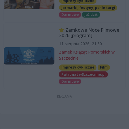
Imprezy cykliczne
Jarmarki, festyny, pchle targi
Darmowe
Już dziś
Zamkowe Noce Filmowe
2026 [program]
11 sierpnia 2026, 21:30
Zamek Książąt Pomorskich w
Szczecinie
Imprezy cykliczne
Film
Patronat wSzczecinie.pl
Darmowe