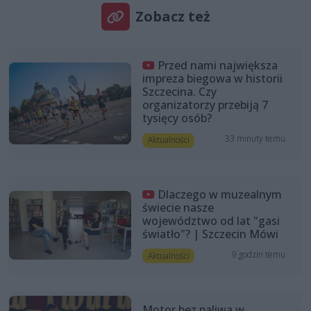
Zobacz też
Przed nami największa
impreza biegowa w historii
Szczecina. Czy
organizatorzy przebiją 7
tysięcy osób?
33 minuty temu
Aktualności
Dlaczego w muzealnym
świecie nasze
województwo od lat "gasi
światło"? | Szczecin Mówi
9 godzin temu
Aktualności
Motor bez paliwa w