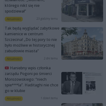
którego nikt się nie
spodziewał”
23 godziny temu
Aktualności
Tak będą wyglądać zabytkowe
kamienice w centrum
Szczecina! „Do tej pory to nie
było możliwe w historycznej
zabudowie miasta”
2 dni temu
Aktualności
Haniebny wpis członka
zarządu Pogoni po śmierci
Morozowskiego: “niech
spie***la”. Haditaghi nie chce
go w klubie
1 dzień temu
Aktualności