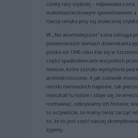
cztery razy szybciej – odpowiada Łona. 
małomiasteczkowym spowolnieniem a 
rzeczy umyka przy tej stołecznej szybko
W „No akomodejszon” Łona odciąga po
poniemieckich domach dziennikarka pyta
polska od 1945 roku klei się w Szczecin
części spadkobiercami wszystkich prz
mieście, które zostało wymyślone pod k
architektonicznie. A jak człowiek mocni
resztki niemieckich napisów, tak piec
mieszkali tu ludzie i zdaje się, że wres
rozmawiać, odkrywamy ich historie; wie
to oczywiście, że mamy teraz zacząć re
to, że to jest część naszej skompliko
żyjemy.