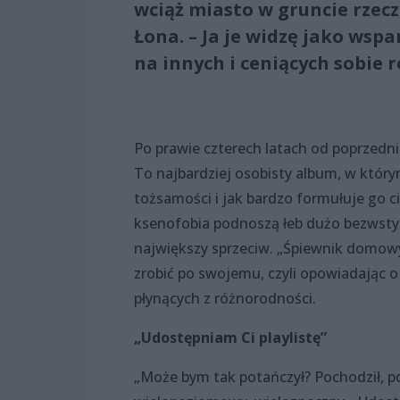
wciąż miasto w gruncie rzec
Łona. – Ja je widzę jako wsp
na innych i ceniących sobie 
Po prawie czterech latach od poprzedni
To najbardziej osobisty album, w który
tożsamości i jak bardzo formułuje go c
ksenofobia podnoszą łeb dużo bezwstydn
największy sprzeciw. „Śpiewnik domowy”
zrobić po swojemu, czyli opowiadając o
płynących z różnorodności.
„Udostępniam Ci playlistę”
„Może bym tak potańczył? Pochodził, p