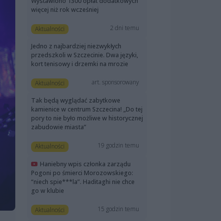
Wystawiono 1300 opłat dodatkowych
więcej niż rok wcześniej
2 dni temu
Aktualności
Jedno z najbardziej niezwykłych
przedszkoli w Szczecinie. Dwa języki,
kort tenisowy i drzemki na mrozie
art. sponsorowany
Aktualności
Tak będą wyglądać zabytkowe
kamienice w centrum Szczecina! „Do tej
pory to nie było możliwe w historycznej
zabudowie miasta”
19 godzin temu
Aktualności
Haniebny wpis członka zarządu
Pogoni po śmierci Morozowskiego:
“niech spie***la”. Haditaghi nie chce
go w klubie
15 godzin temu
Aktualności