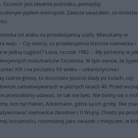
– Szczecin jest idealnie pośrodku, pomiędzy
szalonym pędem metropolii. Zawsze uważałem, że mnóst
ści.
tomka od ataku na przedwojenną szafę. Mieszkamy w
 więc: – Czy wierzy, że przedwojenna historia niemiecka i
ie w jedną ciągłość? Łona, rocznik 1982: – My jesteśmy w jak
edwojennych mieszkańców Szczecina. W tym sensie, że żyje
oniec XIX i na początku XX wieku – urbanistycznie i
ej zadrze głowę, to dostrzeże jeszcze ślady po kulach, czy
zołowicie zamalowywanych w późnych latach 40. Przed wojną
zcie przestaliśmy udawać, że tak nie było. Nie boimy się o nic
my, kim był Haken, Ackermann, gdzie są ich groby. Nie zna
latywizować niemieckie zbrodnie z II Wojny. Chodzi po pros
wanej tożsamości, rozumianej jako związek z miejscem, w kt