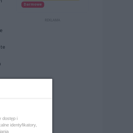
h
Darmowe
że
 te
h
 dostęp i
lne identyfikatory,
iania