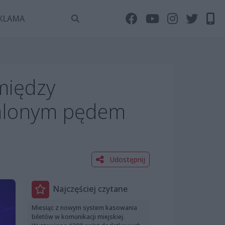
KLAMA
omiędzy
zalonym pędem
Udostępnij
Najczęściej czytane
Miesiąc z nowym system kasowania
biletów w komunikacji miejskiej.