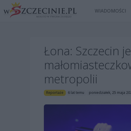
WIADOMOŚCI
Łona: Szczecin j
małomiasteczko
metropolii
Reportaże
6 lat temu
poniedziałek, 25 maja 20