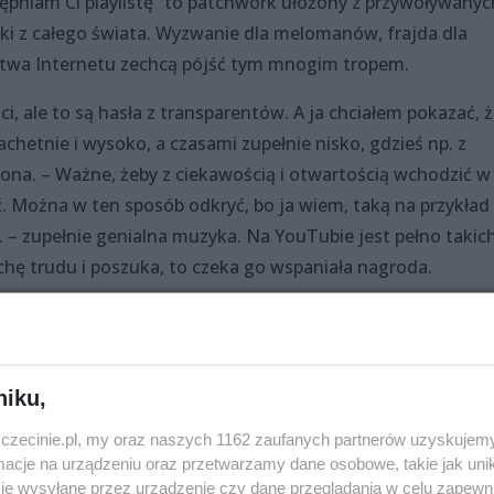
pniam Ci playlistę” to patchwork ułożony z przywoływanyc
i z całego świata. Wyzwanie dla melomanów, frajda dla
jstwa Internetu zechcą pójść tym mnogim tropem.
, ale to są hasła z transparentów. A ja chciałem pokazać, 
hetnie i wysoko, a czasami zupełnie nisko, gdzieś np. z
ona. – Ważne, żeby z ciekawością i otwartością wchodzić w
. Można w ten sposób odkryć, bo ja wiem, taką na przykład
80. – zupełnie genialna muzyka. Na YouTubie jest pełno takic
rochę trudu i poszuka, to czeka go wspaniała nagroda.
niku,
zczecinie.pl, my oraz naszych 1162 zaufanych partnerów uzyskujemy
cje na urządzeniu oraz przetwarzamy dane osobowe, takie jak unika
je wysyłane przez urządzenie czy dane przeglądania w celu zapewn