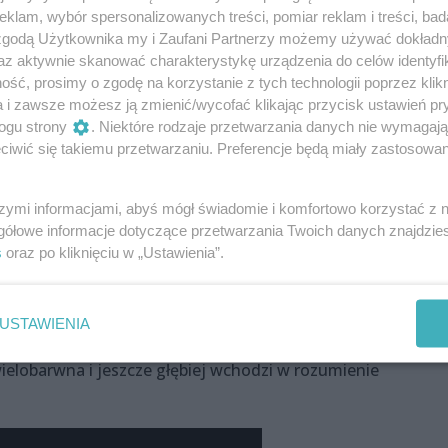
klam, wybór spersonalizowanych treści, pomiar reklam i treści, bad
 zgodą Użytkownika my i Zaufani Partnerzy możemy używać dokład
az aktywnie skanować charakterystykę urządzenia do celów identyfi
ść, prosimy o zgodę na korzystanie z tych technologii poprzez klikn
a i zawsze możesz ją zmienić/wycofać klikając przycisk ustawień pr
ogu strony
. Niektóre rodzaje przetwarzania danych nie wymagaj
iwić się takiemu przetwarzaniu. Preferencje będą miały zastosowania
szymi informacjami, abyś mógł świadomie i komfortowo korzystać z
 z imprezowego doświadczania? Bo od pierwszej płyty wiado
gółowe informacje dotyczące przetwarzania Twoich danych znajdzi
s
oraz po kliknięciu w „Ustawienia”.
: – Nasi rodzice wymieniali się „bibułą” a my, mam wrażenie
 Netfliksa i HBO. Ale też, całe szczęście, wymieniamy się
jakimś stopniu budujące, że z imprezy, poza kacem, można
USTAWIENIA
ciałem jakoś o tym opowiedzieć na tej epce. A dzięki muzy
wielobarwna i jeszcze głębiej wchodzi w rozumienie