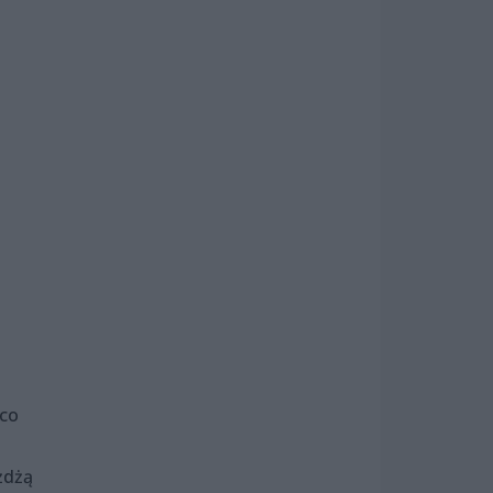
 co
żdżą