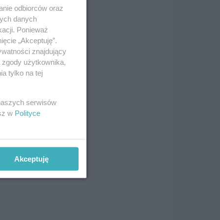
anie odbiorców oraz
nych danych
kacji. Ponieważ
ięcie „Akceptuję”.
ywatności znajdujący
ą zgody użytkownika,
 tylko na tej
 naszych serwisów
mo,
esz w
Polityce
, na
Akceptuję
ce