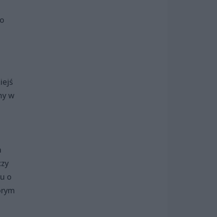
wo
iejś
my w
h
czy
tu o
órym