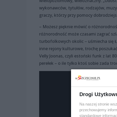
wielopoziomowy, wieloznaczny. „Udostę
wykonawców, tytułów, rodzajów, muzyk
graczy, którzy przy pomocy dobrodzie
– Możesz pięknie mówić o różnorodności
różnorodność może czasami zagrać szlac
turbofolkowych okolic – uśmiecha się Ł
inne rejony kulturowe, trochę poszukać
Velly Joonas, czyli estoński funk z lat 
perełek – o ile tylko ktoś sobie zada t
Drogi Użytkow
Na naszej stronie ws
przechowujemy informa
standardowe informac