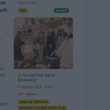
per
Kino Pionier
ych
Film
Już dziś
”.
to
Szczeciński Bazar
ach
Smakoszy
9 sierpnia 2026, 10:00
OFF Marina
Imprezy cykliczne
jest
Jarmarki, festyny, pchle targi