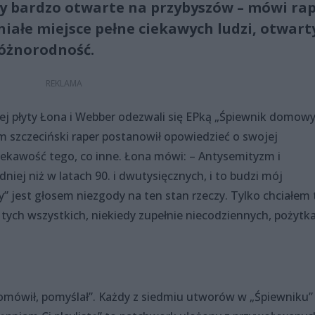
zy bardzo otwarte na przybyszów – mówi ra
aniałe miejsce pełne ciekawych ludzi, otwart
różnorodność.
ej płyty Łona i Webber odezwali się EPką „Śpiewnik domowy
m szczeciński raper postanowił opowiedzieć o swojej
iekawość tego, co inne. Łona mówi: – Antysemityzm i
iej niż w latach 90. i dwutysięcznych, i to budzi mój
 jest głosem niezgody na ten stan rzeczy. Tylko chciałem 
 tych wszystkich, niekiedy zupełnie niecodziennych, pożytk
omówił, pomyślał”. Każdy z siedmiu utworów w „Śpiewniku” 