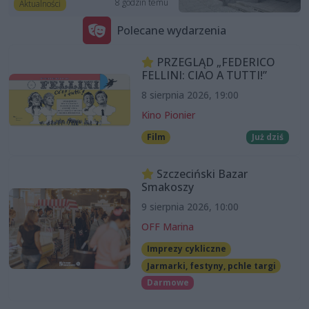
8 godzin temu
Aktualności
Polecane wydarzenia
PRZEGLĄD „FEDERICO
FELLINI: CIAO A TUTTI!”
8 sierpnia 2026, 19:00
Kino Pionier
Film
Już dziś
Szczeciński Bazar
Smakoszy
9 sierpnia 2026, 10:00
OFF Marina
Imprezy cykliczne
Jarmarki, festyny, pchle targi
Darmowe