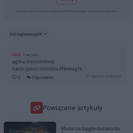
Formularz jest chroniony dzięki reCAPTCHA od Google:
Prywatność
|
Warunki
.
Od najnowszych
SZCZ.
7 lat temu
agtka.mszczmkiop.
naszczposzczszcmio.liferwagtk.
Zgłoś do moderacji
0
Odpowiedz
Powiązane artykuły
Moda na bajgle dotarła do