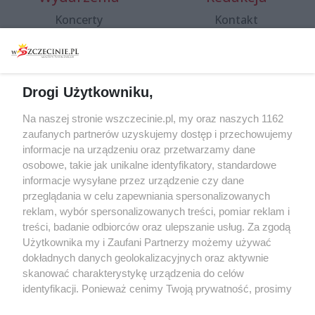
Koncerty
Kontakt
Warsztaty
Regulamin i polityka
prywatności
Spacery i oprowadzania
Reklama
Jarmarki, festyny, pchle
Drogi Użytkowniku,
targi
Redakcja
Wernisaże
Specjalny koncert z okazji
Na naszej stronie wszczecinie.pl, my oraz naszych 1162
20. urodzin portalu
zaufanych partnerów uzyskujemy dostęp i przechowujemy
Więcej
wSzczecinie.pl
informacje na urządzeniu oraz przetwarzamy dane
osobowe, takie jak unikalne identyfikatory, standardowe
Regulamin konkursów
informacje wysyłane przez urządzenie czy dane
śniadaniówka "Hej
przeglądania w celu zapewniania spersonalizowanych
Szczecin! Jest piątek!"
reklam, wybór spersonalizowanych treści, pomiar reklam i
treści, badanie odbiorców oraz ulepszanie usług. Za zgodą
Użytkownika my i Zaufani Partnerzy możemy używać
dokładnych danych geolokalizacyjnych oraz aktywnie
Partnerzy
skanować charakterystykę urządzenia do celów
Praca Szczecin
identyfikacji. Ponieważ cenimy Twoją prywatność, prosimy
o zgodę na korzystanie z tych technologii poprzez
the:protocol