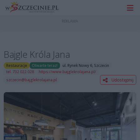
Bajgle Króla Jana
Restauracje
Otwarte teraz!
ul. Rynek Nowy 6, Szczecin
tel. 732 022 028
https://www.bajglekrolajana.pl/
Udostępnij
szczecin@bajglekrolajana.pl