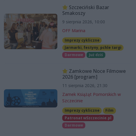
Szczeciński Bazar
Smakoszy
9 sierpnia 2026, 10:00
OFF Marina
Imprezy cykliczne
Jarmarki, festyny, pchle targi
Darmowe
Już dziś
Zamkowe Noce Filmowe
2026 [program]
11 sierpnia 2026, 21:30
Zamek Książąt Pomorskich w
Szczecinie
Imprezy cykliczne
Film
Patronat wSzczecinie.pl
Darmowe