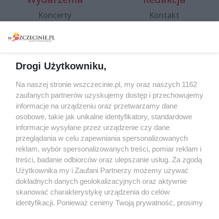
Koncerty
Kontakt
Warsztaty
Regulamin i polityka
prywatności
Spacery i oprowadzania
Reklama
Jarmarki, festyny, pchle
Drogi Użytkowniku,
targi
Redakcja
Wernisaże
Specjalny koncert z okazji
Na naszej stronie wszczecinie.pl, my oraz naszych 1162
20. urodzin portalu
zaufanych partnerów uzyskujemy dostęp i przechowujemy
Więcej
wSzczecinie.pl
informacje na urządzeniu oraz przetwarzamy dane
osobowe, takie jak unikalne identyfikatory, standardowe
Regulamin konkursów
informacje wysyłane przez urządzenie czy dane
śniadaniówka "Hej
przeglądania w celu zapewniania spersonalizowanych
Szczecin! Jest piątek!"
reklam, wybór spersonalizowanych treści, pomiar reklam i
treści, badanie odbiorców oraz ulepszanie usług. Za zgodą
Użytkownika my i Zaufani Partnerzy możemy używać
dokładnych danych geolokalizacyjnych oraz aktywnie
Partnerzy
skanować charakterystykę urządzenia do celów
Praca Szczecin
identyfikacji. Ponieważ cenimy Twoją prywatność, prosimy
o zgodę na korzystanie z tych technologii poprzez
the:protocol