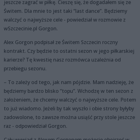
jeszcze zagrać w piłkę. Cieszę się, że dogadałem się ze
Świtem. Dla mnie to jest taki “last dance”. Będziemy
walczyć o najwyższe cele - powiedział w rozmowie z
wSzczecinie.pl Gorgon.
Alex Gorgon podpisał ze Świtem Szczecin roczny
kontrakt. Czy będzie to ostatni sezon w jego piłkarskiej
karierze? Tę kwestię nasz rozmówca uzależnia od
przebiegu sezonu.
– To zależy od tego, jak nam pójdzie. Mam nadzieję, że
będziemy bardzo blisko “topu”. Wchodzę w ten sezon z
założeniem, że chcemy walczyć o najwyższe cele. Potem
to już wiadomo. Jeżeli by tak wyszło i obie strony byłyby
zadowolone, to zawsze można usiąść przy stole jeszcze
raz - odpowiedział Gorgon.
Cały wywiad z Alexem Gorgonem możecie obejrzeć w