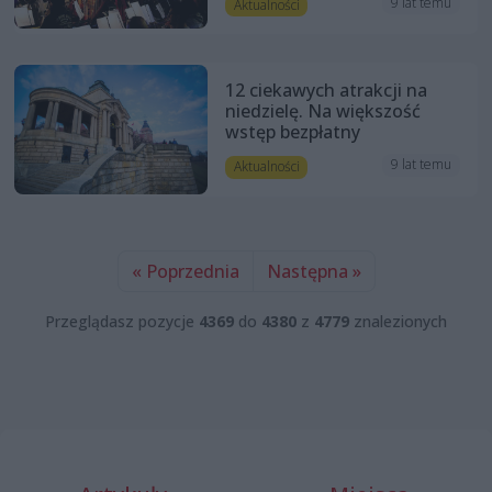
9 lat temu
Aktualności
12 ciekawych atrakcji na
niedzielę. Na większość
wstęp bezpłatny
9 lat temu
Aktualności
« Poprzednia
Następna »
Przeglądasz pozycje
4369
do
4380
z
4779
znalezionych