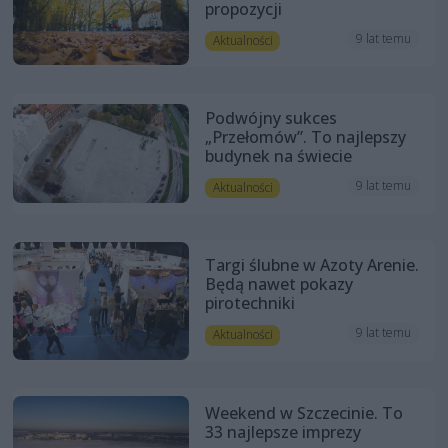
propozycji
9 lat temu
Aktualności
Podwójny sukces
„Przełomów”. To najlepszy
budynek na świecie
9 lat temu
Aktualności
Targi ślubne w Azoty Arenie.
Będą nawet pokazy
pirotechniki
9 lat temu
Aktualności
Weekend w Szczecinie. To
33 najlepsze imprezy