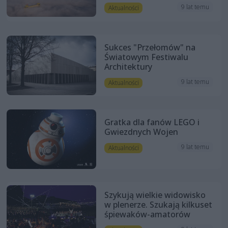
9 lat temu
Aktualności
Sukces "Przełomów" na
Światowym Festiwalu
Architektury
9 lat temu
Aktualności
Gratka dla fanów LEGO i
Gwiezdnych Wojen
9 lat temu
Aktualności
Szykują wielkie widowisko
w plenerze. Szukają kilkuset
śpiewaków-amatorów