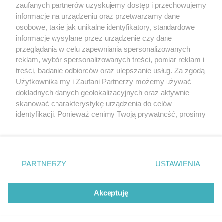
20. urodzin portalu
zaufanych partnerów uzyskujemy dostęp i przechowujemy
Więcej
wSzczecinie.pl
informacje na urządzeniu oraz przetwarzamy dane
osobowe, takie jak unikalne identyfikatory, standardowe
Regulamin konkursów
informacje wysyłane przez urządzenie czy dane
śniadaniówka "Hej
przeglądania w celu zapewniania spersonalizowanych
Szczecin! Jest piątek!"
reklam, wybór spersonalizowanych treści, pomiar reklam i
treści, badanie odbiorców oraz ulepszanie usług. Za zgodą
Użytkownika my i Zaufani Partnerzy możemy używać
dokładnych danych geolokalizacyjnych oraz aktywnie
Partnerzy
skanować charakterystykę urządzenia do celów
Praca Szczecin
identyfikacji. Ponieważ cenimy Twoją prywatność, prosimy
o zgodę na korzystanie z tych technologii poprzez
the:protocol
kliknięcie „Akceptuję”. Zgoda jest dobrowolna i zawsze
POZASzczecin.pl
możesz ją zmienić/wycofać klikając przycisk ustawień
prywatności znajdujący się w lewym dolnym rogu strony
PARTNERZY
USTAWIENIA
. Niektóre rodzaje przetwarzania danych nie wymagają
zgody użytkownika, ale masz prawo sprzeciwić się
© 2026 wSzczecinie.pl
takiemu przetwarzaniu. Preferencje będą miały
Akceptuję
Created by GOD
zastosowania tylko na tej witrynie.
Zapoznaj się z poniższymi informacjami, abyś mógł