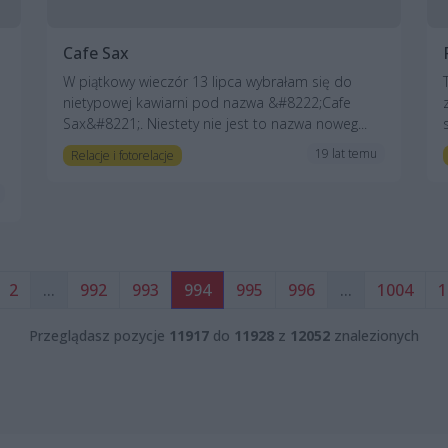
Cafe Sax
W piątkowy wieczór 13 lipca wybrałam się do
nietypowej kawiarni pod nazwa &#8222;Cafe
Sax&#8221;. Niestety nie jest to nazwa noweg...
19 lat temu
Relacje i fotorelacje
2
...
992
993
994
995
996
...
1004
1
Przeglądasz pozycje
11917
do
11928
z
12052
znalezionych