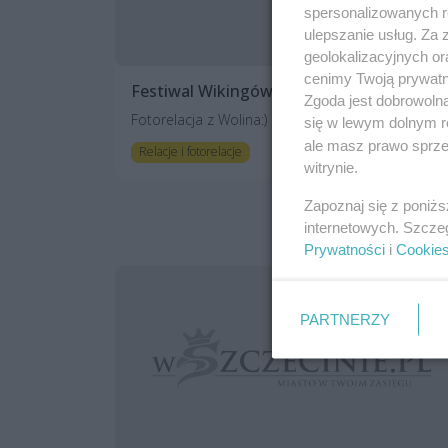
spersonalizowanych re
ulepszanie usług. Za
geolokalizacyjnych or
cenimy Twoją prywatno
Festiwal Wikingów
Zgoda jest dobrowoln
Fotorelacja z Wolina:)
się w lewym dolnym r
ale masz prawo sprzec
19 lat temu
Relacje i fotorelacje
witrynie.
Zapoznaj się z poniż
internetowych. Szcze
Prywatności
i
Cookie
PARTNERZY