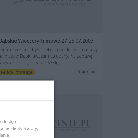
Dąbskie Wieczory Filmowe 27-28.07.2007r
Tego jeszcze nie było! Debiut dwudniowej imprezy
na plaży w Dąbiu uważam za udany. Na zabawę
przybyli i starsi, i młodsi. Myślę, ż...
19 lat temu
Relacje i fotorelacje
 dostęp i
lne identyfikatory,
iania