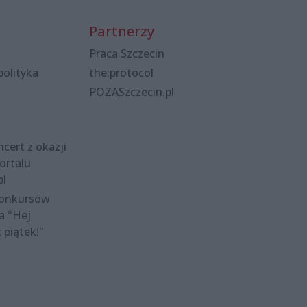
Partnerzy
Praca Szczecin
polityka
the:protocol
POZASzczecin.pl
cert z okazji
ortalu
pl
konkursów
a "Hej
t piątek!"