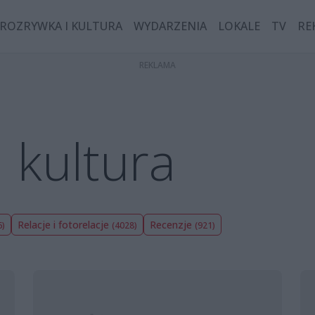
ROZRYWKA I KULTURA
WYDARZENIA
LOKALE
TV
RE
 kultura
Relacje i fotorelacje
Recenzje
6)
(4028)
(921)