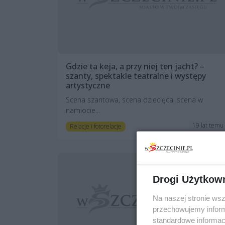
Gdzie ta keja, a przy niej ten jacht? –
szanty, spektakle teatralne i występy
artystyczne
Scena szantowa, scena dziecięca, scena w
namiocie...
19 lat temu
Relacje i fotorelacje
Drogi Użytkow
Na naszej stronie ws
przechowujemy informa
standardowe informac