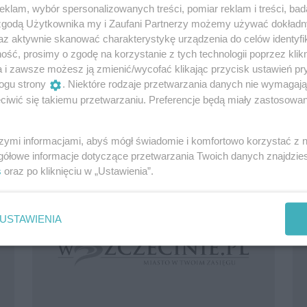
klam, wybór spersonalizowanych treści, pomiar reklam i treści, bad
 zgodą Użytkownika my i Zaufani Partnerzy możemy używać dokład
az aktywnie skanować charakterystykę urządzenia do celów identyfi
ść, prosimy o zgodę na korzystanie z tych technologii poprzez klikn
Coś dla koneserów
a i zawsze możesz ją zmienić/wycofać klikając przycisk ustawień pr
Pierwsza Noc Europejskiej Kinematografii już za
ogu strony
. Niektóre rodzaje przetwarzania danych nie wymagaj
nami. Bezsprzecznie warto było w niej
iwić się takiemu przetwarzaniu. Preferencje będą miały zastosowania
uczestniczyć. Pod dachem na scenie znajdując...
19 lat temu
Relacje i fotorelacje
szymi informacjami, abyś mógł świadomie i komfortowo korzystać z
gółowe informacje dotyczące przetwarzania Twoich danych znajdzi
s
oraz po kliknięciu w „Ustawienia”.
USTAWIENIA