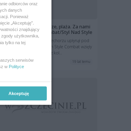
anie odbiorców oraz
nych danych
kacji. Ponieważ
ięcie „Akceptuję”.
Graffiti, rap, słońce, morze, plaża. Za nami
ywatności znajdujący
trzecia edycja Style Combat/Styl Nad Style
ą zgody użytkownika,
Pierwszy dzień imprezy w Niechorzu upłynął pod
 tylko na tej
znakiem graffiti. W zawodach Style Combat wzięły
udział 24 malarzy. Najlepiej z kol...
 naszych serwisów
19 lat temu
Relacje i fotorelacje
esz w
Polityce
Akceptuję