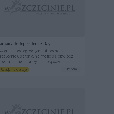
Jamaica Independence Day
Święto niepodległości Jamajki, obchodzone
tradycyjnie 6 sierpnia, nie mogło się obyć bez
spektakularnej imprezy ze sporą dawką re...
19 lat temu
Relacje i fotorelacje