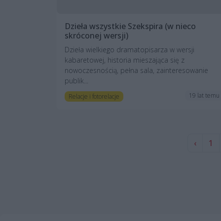
Dzieła wszystkie Szekspira (w nieco
skróconej wersji)
Dzieła wielkiego dramatopisarza w wersji
kabaretowej, historia mieszająca się z
nowoczesnością, pełna sala, zainteresowanie
publik...
19 lat temu
Relacje i fotorelacje
‹
1