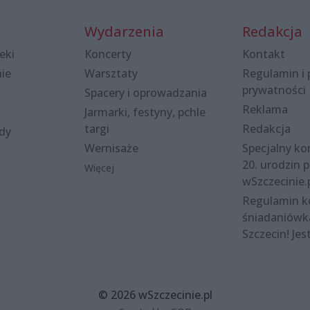
Wydarzenia
Redakcja
eki
Koncerty
Kontakt
nie
Warsztaty
Regulamin i 
prywatności
Spacery i oprowadzania
Reklama
Jarmarki, festyny, pchle
targi
Redakcja
ody
Wernisaże
Specjalny kon
20. urodzin p
Więcej
wSzczecinie.
Regulamin 
śniadaniówk
Szczecin! Jes
© 2026 wSzczecinie.pl