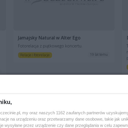
Jamajsky Natural w Alter Ego
Fotorelacja z piątkowego koncertu.
19 lat temu
Relacje i fotorelacje
niku,
zczecinie.pl, my oraz naszych 1162 zaufanych partnerów uzyskujemy
cje na urządzeniu oraz przetwarzamy dane osobowe, takie jak unika
je wysyłane przez urządzenie czy dane przeglądania w celu zapewn