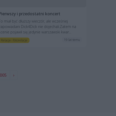
Pierwszy i przedostatni koncert
To miał być dłuższy wieczór, ale wcześniej
zapowiadani Dick4Dick nie dojechali.Zatem na
scenie pojawił się jedynie warszawski kwar...
19 lat temu
Relacje i fotorelacje
005
›