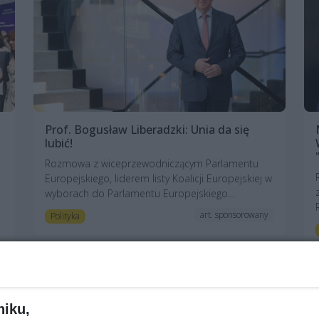
Prof. Bogusław Liberadzki: Unia da się
lubić!
Rozmowa z wiceprzewodniczącym Parlamentu
Europejskiego, liderem listy Koalicji Europejskiej w
wyborach do Parlamentu Europejskiego...
art. sponsorowany
Polityka
niku,