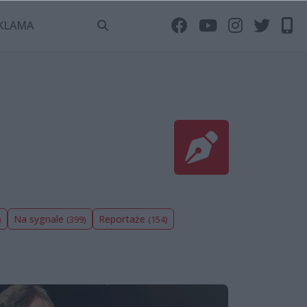
KLAMA
Na sygnale
Reportaże
)
(399)
(154)