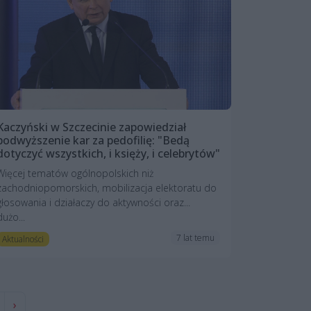
Kaczyński w Szczecinie zapowiedział
podwyższenie kar za pedofilię: "Bedą
dotyczyć wszystkich, i księży, i celebrytów"
Więcej tematów ogólnopolskich niż
zachodniopomorskich, mobilizacja elektoratu do
głosowania i działaczy do aktywności oraz...
dużo...
7 lat temu
Aktualności
›