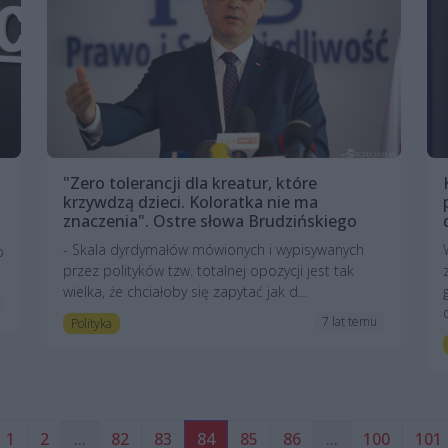
"Zero tolerancji dla kreatur, które
krzywdzą dzieci. Koloratka nie ma
znaczenia". Ostre słowa Brudzińskiego
- Skala dyrdymałów mówionych i wypisywanych
o
przez polityków tzw. totalnej opozycji jest tak
wielka, że chciałoby się zapytać jak d...
7 lat temu
Polityka
1
2
...
82
83
84
85
86
...
100
101