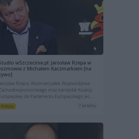
Studio wSzczecinie.pl: Jarosław Rzepa w
rozmowie z Michałem Kaczmarkiem [na
żywo]
Jarosław Rzepa, Wicemarszałek Województwa
Zachodniopomorskiego oraz kandydat Koalicji
Europejskiej do Parlamentu Europejskiego jes...
7 lat temu
Polityka