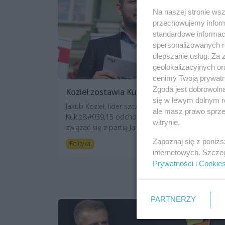
Na naszej stronie ws
przechowujemy informa
standardowe informac
spersonalizowanych re
ulepszanie usług. Za
geolokalizacyjnych or
cenimy Twoją prywatno
Zgoda jest dobrowoln
Kozieł zostawia Kukiza i idzie do Korwina
się w lewym dolnym r
Jakub Kozieł, lider szczecińskich struktur Ruchu
ale masz prawo sprzec
Kukiz&#039;15 odchodzi z ugrupowania i planuje
witrynie.
związać się z partią Janusza Korwi...
Zapoznaj się z poniż
7 lat temu
Polityka
internetowych. Szcze
Prywatności
i
Cookie
PARTNERZY