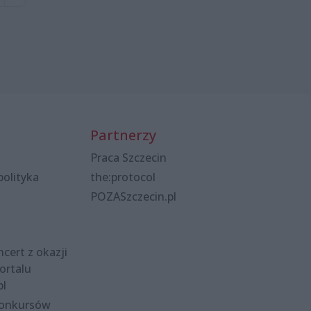
Partnerzy
Praca Szczecin
polityka
the:protocol
POZASzczecin.pl
cert z okazji
ortalu
pl
konkursów