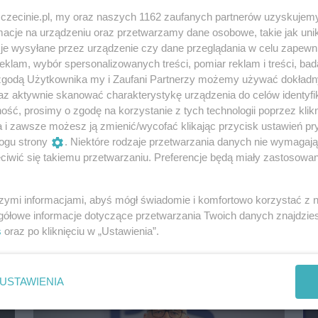
zczecinie.pl, my oraz naszych 1162 zaufanych partnerów uzyskujemy
cje na urządzeniu oraz przetwarzamy dane osobowe, takie jak unika
je wysyłane przez urządzenie czy dane przeglądania w celu zapewn
klam, wybór spersonalizowanych treści, pomiar reklam i treści, bad
 zgodą Użytkownika my i Zaufani Partnerzy możemy używać dokład
az aktywnie skanować charakterystykę urządzenia do celów identyfi
ść, prosimy o zgodę na korzystanie z tych technologii poprzez klikn
a i zawsze możesz ją zmienić/wycofać klikając przycisk ustawień pr
"Będę narzucać tematy w Brukseli" -
zapowiada Arłukowicz. Chce negocjować
ogu strony
. Niektóre rodzaje przetwarzania danych nie wymagaj
ceny leków z koncernami
iwić się takiemu przetwarzaniu. Preferencje będą miały zastosowania
farmaceutycznymi
We wtorek gościem programu &quot;Studio
szymi informacjami, abyś mógł świadomie i komfortowo korzystać z
wSzczecinie.pl&quot; był Bartosz Arłukowicz,
gółowe informacje dotyczące przetwarzania Twoich danych znajdzi
poseł Platformy Obywatelskiej, były minister...
s
oraz po kliknięciu w „Ustawienia”.
7 lat temu
Aktualności
USTAWIENIA