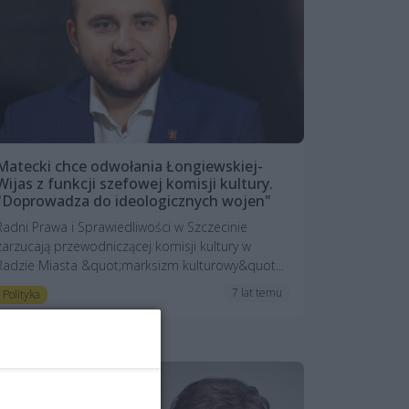
Matecki chce odwołania Łongiewskiej-
Wijas z funkcji szefowej komisji kultury.
"Doprowadza do ideologicznych wojen"
Radni Prawa i Sprawiedliwości w Szczecinie
zarzucają przewodniczącej komisji kultury w
Radzie Miasta &quot;marksizm kulturowy&quot...
7 lat temu
Polityka