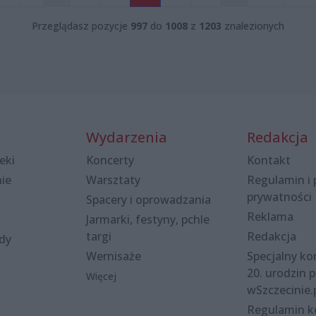
Przeglądasz pozycje
997
do
1008
z
1203
znalezionych
Wydarzenia
Redakcja
eki
Koncerty
Kontakt
nie
Warsztaty
Regulamin i 
prywatności
Spacery i oprowadzania
Reklama
Jarmarki, festyny, pchle
targi
Redakcja
ody
Wernisaże
Specjalny kon
20. urodzin p
Więcej
wSzczecinie.
Regulamin 