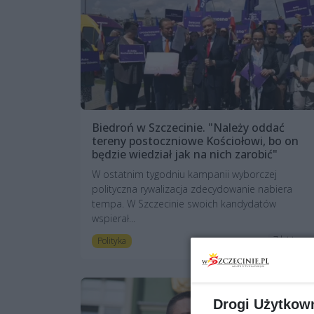
Biedroń w Szczecinie. "Należy oddać
tereny postoczniowe Kościołowi, bo on
będzie wiedział jak na nich zarobić"
W ostatnim tygodniu kampanii wyborczej
polityczna rywalizacja zdecydowanie nabiera
tempa. W Szczecinie swoich kandydatów
wspierał...
7 lat temu
Polityka
Drogi Użytkow