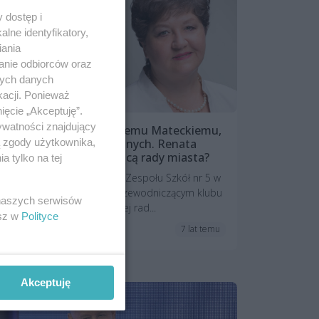
 dostęp i
lne identyfikatory,
iania
anie odbiorców oraz
nych danych
kacji. Ponieważ
ięcie „Akceptuję”.
ywatności znajdujący
Miał "zrobić jazdę" radnemu Mateckiemu,
został szefem Bezpartyjnych. Renata
ą zgody użytkownika,
Łażewska przewodniczącą rady miasta?
 tylko na tej
Mirosław Żylik, były dyrektor Zespołu Szkół nr 5 w
Szczecinie został nowym przewodniczącym klubu
 naszych serwisów
Bezpartyjnych w szczecińskiej rad...
esz w
Polityce
7 lat temu
Aktualności
Akceptuję