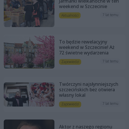
Jarmarki wielkanocne w ten
weekend w Szczecinie
7 lat temu
Aktualności
To będzie rewelacyjny
weekend w Szczecinie! Aż
72 świetne wydarzenia
7 lat temu
Zapowiedzi
Twórczyni najsłynniejszych
szczecińskich bez otwiera
własny lokal
7 lat temu
Zapowiedzi
Aktor z naszego regionu