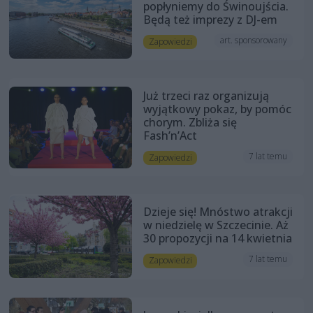
popłyniemy do Świnoujścia.
Będą też imprezy z DJ-em
art. sponsorowany
Zapowiedzi
Już trzeci raz organizują
wyjątkowy pokaz, by pomóc
chorym. Zbliża się
Fash’n’Act
7 lat temu
Zapowiedzi
Dzieje się! Mnóstwo atrakcji
w niedzielę w Szczecinie. Aż
30 propozycji na 14 kwietnia
7 lat temu
Zapowiedzi