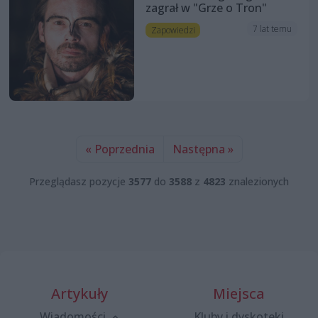
zagrał w "Grze o Tron"
7 lat temu
Zapowiedzi
« Poprzednia
Następna »
Przeglądasz pozycje
3577
do
3588
z
4823
znalezionych
Artykuły
Miejsca
Wiadomości
Kluby i dyskoteki