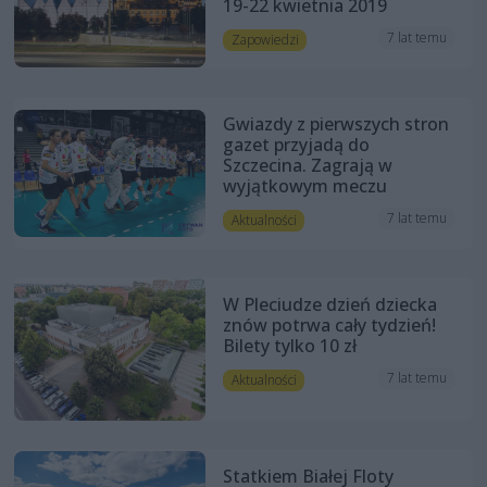
19-22 kwietnia 2019
7 lat temu
Zapowiedzi
Gwiazdy z pierwszych stron
gazet przyjadą do
Szczecina. Zagrają w
wyjątkowym meczu
7 lat temu
Aktualności
W Pleciudze dzień dziecka
znów potrwa cały tydzień!
Bilety tylko 10 zł
7 lat temu
Aktualności
Statkiem Białej Floty