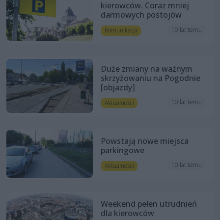
kierowców. Coraz mniej
darmowych postojów
10 lat temu
Komunikacja
Duże zmiany na ważnym
skrzyżowaniu na Pogodnie
[objazdy]
10 lat temu
Aktualności
Powstają nowe miejsca
parkingowe
10 lat temu
Aktualności
Weekend pełen utrudnień
dla kierowców