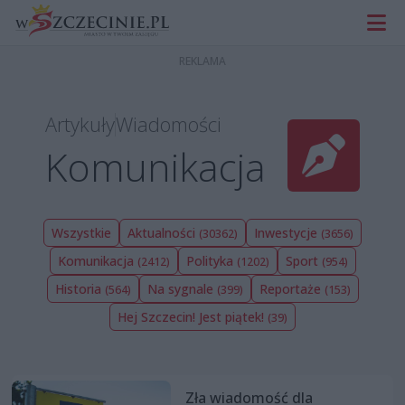
Artykuły
Wiadomości
Komunikacja
Wszystkie
Aktualności
Inwestycje
(30362)
(3656)
Komunikacja
Polityka
Sport
(2412)
(1202)
(954)
Historia
Na sygnale
Reportaże
(564)
(399)
(153)
Hej Szczecin! Jest piątek!
(39)
Zła wiadomość dla