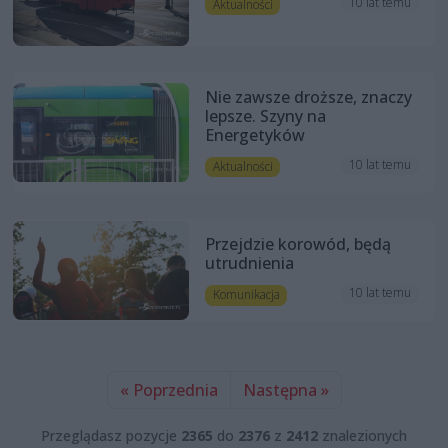
10 lat temu
Aktualności
Nie zawsze droższe, znaczy
lepsze. Szyny na
Energetyków
10 lat temu
Aktualności
Przejdzie korowód, będą
utrudnienia
10 lat temu
Komunikacja
« Poprzednia
Następna »
Przeglądasz pozycje
2365
do
2376
z
2412
znalezionych