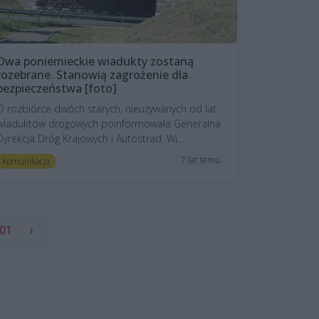
Dwa poniemieckie wiadukty zostaną
rozebrane. Stanowią zagrożenie dla
bezpieczeństwa [foto]
O rozbiórce dwóch starych, nieużywanych od lat
wiaduktów drogowych poinformowała Generalna
Dyrekcja Dróg Krajowych i Autostrad. Wi...
7 lat temu
Komunikacja
01
›