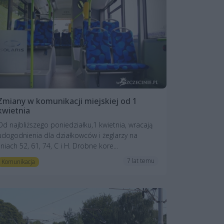
Zmiany w komunikacji miejskiej od 1
kwietnia
Od najbliższego poniedziałku,1 kwietnia, wracają
udogodnienia dla działkowców i żeglarzy na
liniach 52, 61, 74, C i H. Drobne kore...
7 lat temu
Komunikacja