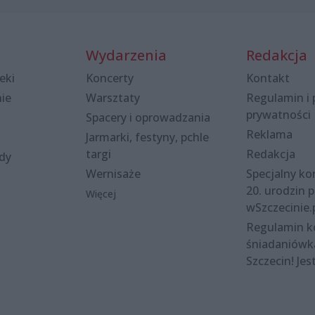
Wydarzenia
Redakcja
eki
Koncerty
Kontakt
nie
Warsztaty
Regulamin i 
prywatności
Spacery i oprowadzania
Reklama
Jarmarki, festyny, pchle
targi
Redakcja
ody
Wernisaże
Specjalny kon
20. urodzin p
Więcej
wSzczecinie.
Regulamin 
śniadaniówk
Szczecin! Jes