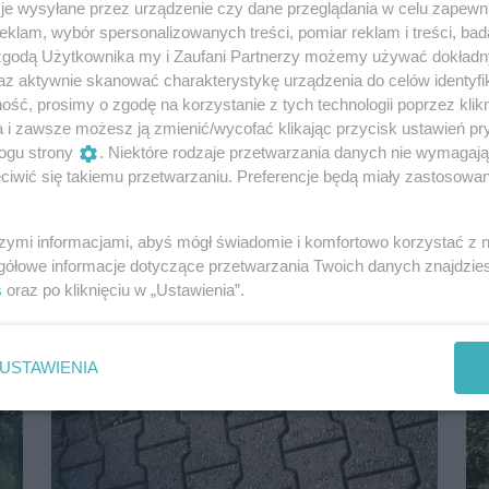
je wysyłane przez urządzenie czy dane przeglądania w celu zapewn
klam, wybór spersonalizowanych treści, pomiar reklam i treści, bad
 zgodą Użytkownika my i Zaufani Partnerzy możemy używać dokład
az aktywnie skanować charakterystykę urządzenia do celów identyfi
ść, prosimy o zgodę na korzystanie z tych technologii poprzez klikn
a i zawsze możesz ją zmienić/wycofać klikając przycisk ustawień pr
Uwaga kierowcy! Zmiany w ruchu i
ogu strony
. Niektóre rodzaje przetwarzania danych nie wymagaj
utrudnienia przy dworcu PKP
iwić się takiemu przetwarzaniu. Preferencje będą miały zastosowania
Część ul. Owocowej od wczoraj została zwężona
do jednego pasa. Dziś ZDiTM wprowadza w tym
miejscu ruch jednokierunkowy.
szymi informacjami, abyś mógł świadomie i komfortowo korzystać z
gółowe informacje dotyczące przetwarzania Twoich danych znajdzi
7 lat temu
Komunikacja
s
oraz po kliknięciu w „Ustawienia”.
USTAWIENIA