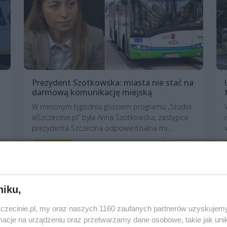
Prezydent Szotkowska: miasta nie stać na
darmową komunikację miejską
W minionym tygodniu gościem programu „Studio
wSzczecinie.pl” była Anna Szotkowska, zastępca
prezydenta Szczecina odpowiedzialna mi...
7 lat temu
Komunikacja
niku,
zczecinie.pl, my oraz naszych 1160 zaufanych partnerów uzyskujemy
cje na urządzeniu oraz przetwarzamy dane osobowe, takie jak unika