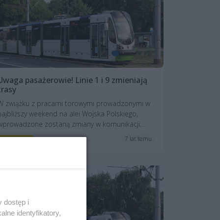
Uwaga pasażerowie! Linie 1 i 9 zmieniają
trasy
W związku z pracami torowymi prowadzonymi w
najbliższy weekend na alei Wojska Polskiego,
wprowadzone zostaną zmiany w komunikacji...
7 lat temu
Aktualności
 dostęp i
lne identyfikatory,