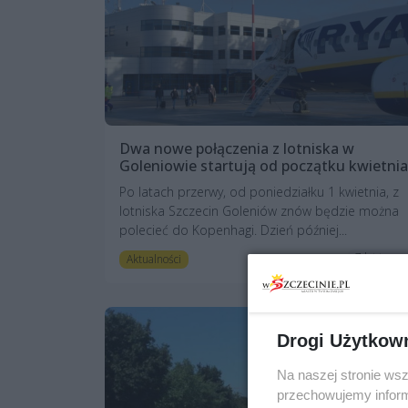
Dwa nowe połączenia z lotniska w
Goleniowie startują od początku kwietnia
Po latach przerwy, od poniedziałku 1 kwietnia, z
lotniska Szczecin Goleniów znów będzie można
polecieć do Kopenhagi. Dzień później...
7 lat temu
Aktualności
Drogi Użytkow
Na naszej stronie ws
przechowujemy informa