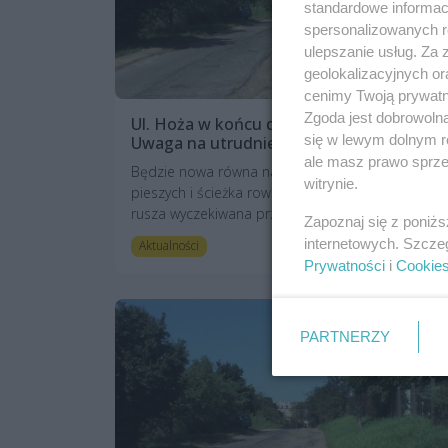
standardowe informac
spersonalizowanych re
ulepszanie usług. Za
geolokalizacyjnych or
cenimy Twoją prywatno
Zgoda jest dobrowoln
Ul. Hoża w końcu doczekała się remontu.
się w lewym dolnym r
Uwaga na utrudnienia!
ale masz prawo sprzec
Będzie nowa równa nawierzchnia, chodniki dla
witrynie.
pieszych i ścieżka rowerowa. W piątek (22 marca)
rusza wyczekiwana przebudowa ul. Hoż...
Zapoznaj się z poniż
internetowych. Szcze
7 lat temu
Aktualności
Prywatności
i
Cookie
PARTNERZY