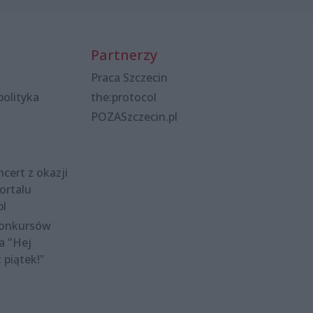
Partnerzy
Praca Szczecin
polityka
the:protocol
POZASzczecin.pl
cert z okazji
ortalu
pl
konkursów
a "Hej
t piątek!"