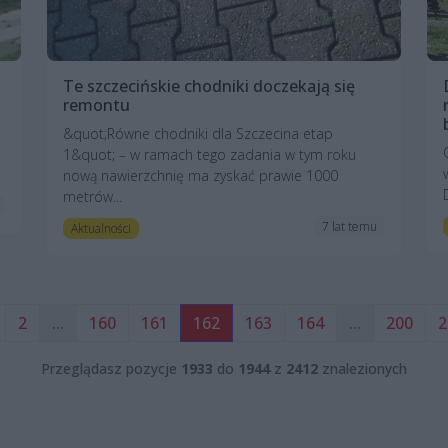
Te szczecińskie chodniki doczekają się
remontu
&quot;Równe chodniki dla Szczecina etap
1&quot; – w ramach tego zadania w tym roku
nową nawierzchnię ma zyskać prawie 1000
metrów...
7 lat temu
Aktualności
2
...
160
161
162
163
164
...
200
2
Przeglądasz pozycje
1933
do
1944
z
2412
znalezionych