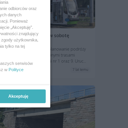
iania
anie odbiorców oraz
nych danych
kacji. Ponieważ
ięcie „Akceptuję”.
ywatności znajdujący
Dwie linie tramwajowe w sobotę
ą zgody użytkownika,
zmieniają trasy
 tylko na tej
ZDiTM apeluje o dokładne planowanie podróży
tego dnia. 23 marca zmienionymi trasami
kursować będą tramwaje linii nr 1 oraz 9. Uruc...
 naszych serwisów
esz w
Polityce
7 lat temu
Komunikacja
Akceptuję