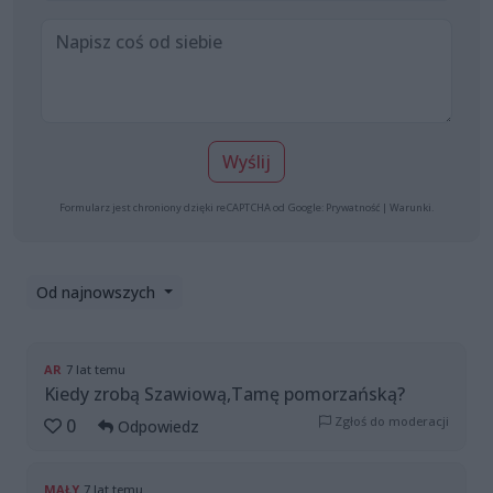
Wyślij
Formularz jest chroniony dzięki reCAPTCHA od Google:
Prywatność
|
Warunki
.
Od najnowszych
AR
7 lat temu
Kiedy zrobą Szawiową,Tamę pomorzańską?
Zgłoś do moderacji
0
Odpowiedz
MAŁY
7 lat temu