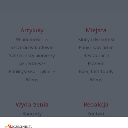
Artykuły
Miejsca
Wiadomości
Kluby i dyskoteki
Szczecin w budowie
Puby i kawiarnie
Szczecińscy pionierzy
Restauracje
Jak jedziesz?
Pizzerie
Publicystyka - cykle
Bary, fast foody
Więcej
Więcej
Wydarzenia
Redakcja
Koncerty
Kontakt
Warsztaty
Regulamin i polityka