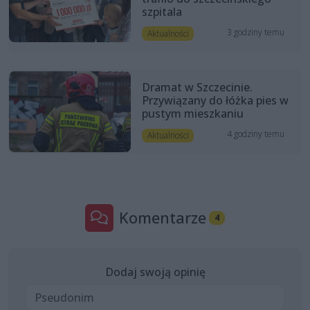
szpitala
3 godziny temu
Aktualności
Dramat w Szczecinie.
Przywiązany do łóżka pies w
pustym mieszkaniu
4 godziny temu
Aktualności
Komentarze
4
Dodaj swoją opinię