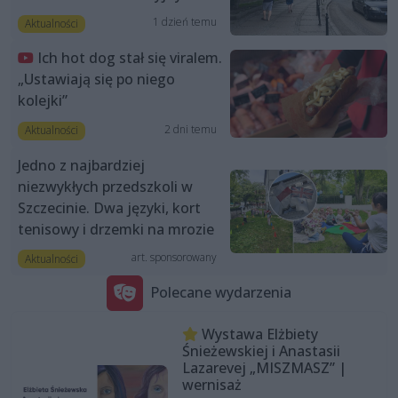
1 dzień temu
Aktualności
Ich hot dog stał się viralem.
„Ustawiają się po niego
kolejki”
2 dni temu
Aktualności
Jedno z najbardziej
niezwykłych przedszkoli w
Szczecinie. Dwa języki, kort
tenisowy i drzemki na mrozie
art. sponsorowany
Aktualności
Polecane wydarzenia
Wystawa Elżbiety
Śnieżewskiej i Anastasii
Lazarevej „MISZMASZ” |
wernisaż