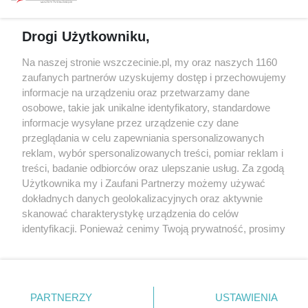
prywatności
Spacery i oprowadzania
Reklama
Jarmarki, festyny, pchle
Drogi Użytkowniku,
targi
Redakcja
Wernisaże
Specjalny koncert z okazji
Na naszej stronie wszczecinie.pl, my oraz naszych 1160
20. urodzin portalu
zaufanych partnerów uzyskujemy dostęp i przechowujemy
Więcej
wSzczecinie.pl
informacje na urządzeniu oraz przetwarzamy dane
osobowe, takie jak unikalne identyfikatory, standardowe
Regulamin konkursów
informacje wysyłane przez urządzenie czy dane
śniadaniówka "Hej
przeglądania w celu zapewniania spersonalizowanych
Szczecin! Jest piątek!"
reklam, wybór spersonalizowanych treści, pomiar reklam i
treści, badanie odbiorców oraz ulepszanie usług. Za zgodą
Użytkownika my i Zaufani Partnerzy możemy używać
dokładnych danych geolokalizacyjnych oraz aktywnie
Partnerzy
skanować charakterystykę urządzenia do celów
Praca Szczecin
identyfikacji. Ponieważ cenimy Twoją prywatność, prosimy
o zgodę na korzystanie z tych technologii poprzez
the:protocol
kliknięcie „Akceptuję”. Zgoda jest dobrowolna i zawsze
POZASzczecin.pl
możesz ją zmienić/wycofać klikając przycisk ustawień
prywatności znajdujący się w lewym dolnym rogu strony
PARTNERZY
USTAWIENIA
. Niektóre rodzaje przetwarzania danych nie wymagają