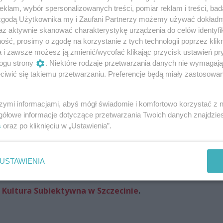
o obecnych mniej osób niż zwykle ma to miejsce w przypadku
klam, wybór spersonalizowanych treści, pomiar reklam i treści, bad
 zgodą Użytkownika my i Zaufani Partnerzy możemy używać dokład
m NSPJ, odbiór koncertu był utrudniony. Po kościele niósł
az aktywnie skanować charakterystykę urządzenia do celów identyfi
e teksty utworów były do końca zrozumiałe przez obecnych.
ść, prosimy o zgodę na korzystanie z tych technologii poprzez klikn
płynący z twórczości Jana Budziaszka i Jana Budziaszka ni
a i zawsze możesz ją zmienić/wycofać klikając przycisk ustawień pr
ogu strony
. Niektóre rodzaje przetwarzania danych nie wymagaj
można się było spodziewać, siłą.
iwić się takiemu przetwarzaniu. Preferencje będą miały zastosowania
szymi informacjami, abyś mógł świadomie i komfortowo korzystać z
 „Koncercie Dla Życia” weźmie udział zdecydowanie więcej
gółowe informacje dotyczące przetwarzania Twoich danych znajdzi
s
oraz po kliknięciu w „Ustawienia”.
m zostanie wyeliminowany. Wskazana byłaby jeszcze więks
Budziaszka i Janusza Saługi przetarł szlaki i stanowi cenne
zy będą w przyszłości organizować kolejne edycje ”Koncertu
USTAWIENIA
Kultura Subiektywna w Szczecinie
.