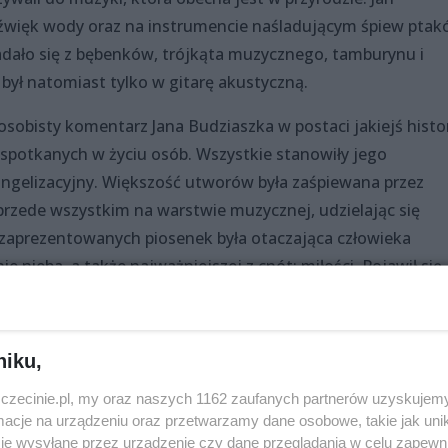
 dźwięk wody oraz na instrumencie naśladującym śpiew ptak
dało się z bębenków, trójkąta muzycznego, tamburynu i
ył natomiast tylko w gitarę akustyczną.
sobisty komentarz Jana Budziaszka w postaci jakiejś histor
 spotkanych w życiu osób. Wszystkie stanowiły jego
angelizacyjny. Większość utworów była zaśpiewana przez
 przede wszystkim na warstwie muzycznej, udzielając się
 zaprezentowanych piosenek była otaczająca człowieka
e nieba, a także najważniejszej z cnót: miłości. Pojawił się
utworu o studentce Zośce ze … Szczecina.
 zrobił występ Budziaszka nawiązujący do jego komentar
niku,
o wygłoszeniu artysta zaczął ”grać agresywnie” na swoich
słowo ”miłość”. Wykonanie to spotkało się z bardzo pozyty
zczecinie.pl, my oraz naszych 1162 zaufanych partnerów uzyskujemy
mi.
cje na urządzeniu oraz przetwarzamy dane osobowe, takie jak unika
je wysyłane przez urządzenie czy dane przeglądania w celu zapewn