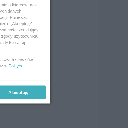
anie odbiorców oraz
nych danych
 się
kacji. Ponieważ
 Z
ięcie „Akceptuję”.
e
ywatności znajdujący
ą zgody użytkownika,
 tylko na tej
 naszych serwisów
esz w
Polityce
za
 Dla
Akceptuję