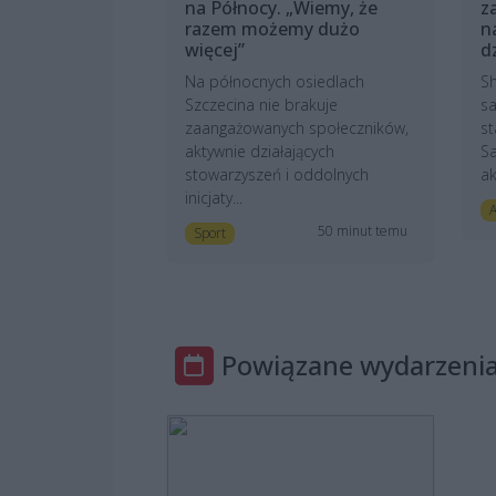
na Północy. „Wiemy, że
z
razem możemy dużo
n
więcej”
d
Na północnych osiedlach
Sh
Szczecina nie brakuje
sa
zaangażowanych społeczników,
st
aktywnie działających
S
stowarzyszeń i oddolnych
ak
inicjaty...
A
50 minut temu
Sport
Powiązane wydarzeni