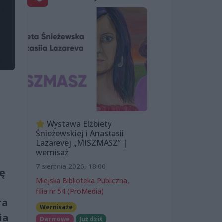
Wystawa Elżbiety
Śnieżewskiej i Anastasii
Lazarevej „MISZMASZ” |
wernisaż
7 sierpnia 2026, 18:00
ię
Miejska Biblioteka Publiczna,
filia nr 54 (ProMedia)
ra
Wernisaże
ia
Darmowe
Już dziś