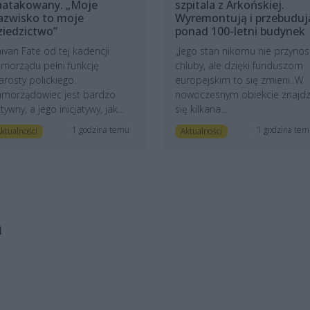
aatakowany. „Moje
szpitala z Arkońskiej.
azwisko to moje
Wyremontują i przebuduj
ziedzictwo”
ponad 100-letni budynek
ivan Fate od tej kadencji
„Jego stan nikomu nie przynos
morządu pełni funkcję
chluby, ale dzięki funduszom
arosty polickiego.
europejskim to się zmieni. W
amorządowiec jest bardzo
nowoczesnym obiekcie znajdz
tywny, a jego inicjatywy, jak...
się kilkana...
1 godzina temu
1 godzina te
ktualności
Aktualności
a