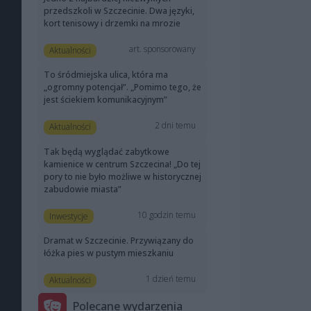
przedszkoli w Szczecinie. Dwa języki,
kort tenisowy i drzemki na mrozie
art. sponsorowany
Aktualności
To śródmiejska ulica, która ma
„ogromny potencjał”. „Pomimo tego, że
jest ściekiem komunikacyjnym”
2 dni temu
Aktualności
Tak będą wyglądać zabytkowe
kamienice w centrum Szczecina! „Do tej
pory to nie było możliwe w historycznej
zabudowie miasta”
10 godzin temu
Inwestycje
Dramat w Szczecinie. Przywiązany do
łóżka pies w pustym mieszkaniu
1 dzień temu
Aktualności
Polecane wydarzenia