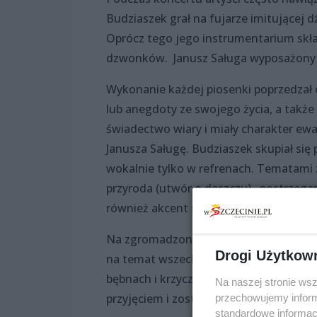
Budziaszek grał na fujarze imitującej
Oprócz tego jego instrumentarium skła
dzwonków. Janusz Saługa wyposażony b
Wykonanie każdej piosenki poprzedzał o
lub anegdoty ze swojego życia, a także
świadectwo wiary i miały charakter ew
Janusza Saługę. Budziaszek skupiał się
wokalnie tylko w refrenach. Tematami
przyroda (utwór o deszczu), postrzegani
również akcent szczeciński w postaci 
Na zgromadzonych największe wrażenie
Drogi Użytkow
na temat wszechobecnej agresji. Po jeg
bębnach i krzyczeć na cały głos jedno 
Na naszej stronie ws
przyjęciem i zostało nagrodzone brawa
przechowujemy informa
standardowe informac