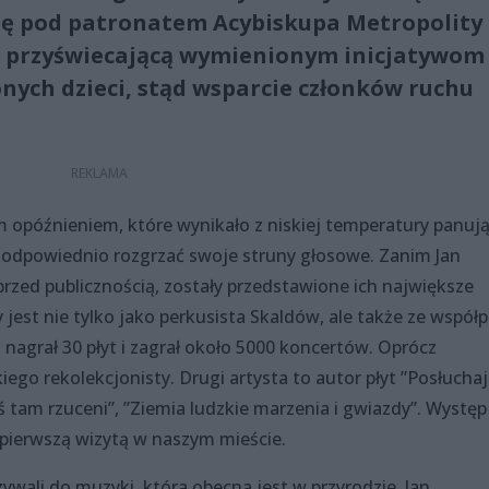
 się pod patronatem Acybiskupa Metropolity
eą przyświecającą wymienionym inicjatywom
nych dzieci, stąd wsparcie członków ruchu
m opóźnieniem, które wynikało z niskiej temperatury panują
 odpowiednio rozgrzać swoje struny głosowe. Zanim Jan
 przed publicznością, zostały przedstawione ich największe
jest nie tylko jako perkusista Skaldów, ale także ze współp
nagrał 30 płyt i zagrał około 5000 koncertów. Oprócz
kiego rekolekcjonisty. Drugi artysta to autor płyt ”Posłucha
eś tam rzuceni”, ”Ziemia ludzkie marzenia i gwiazdy”. Występ
h pierwszą wizytą w naszym mieście.
ywali do muzyki, która obecna jest w przyrodzie. Jan