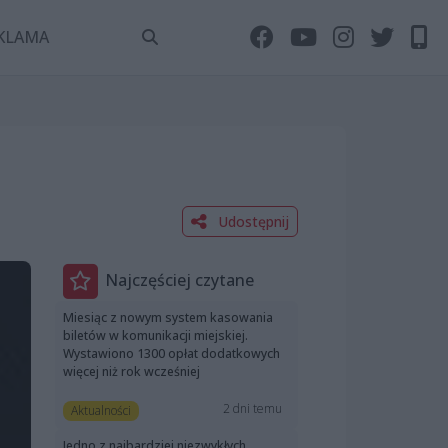
KLAMA
Udostępnij
Najczęściej czytane
Miesiąc z nowym system kasowania
biletów w komunikacji miejskiej.
Wystawiono 1300 opłat dodatkowych
więcej niż rok wcześniej
2 dni temu
Aktualności
Jedno z najbardziej niezwykłych