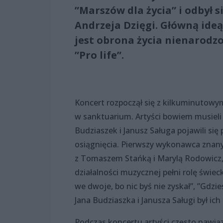
”Marszów dla życia” i odbył
Andrzeja Dzięgi. Główną id
jest obrona życia nienarodzo
”Pro life”.
Koncert rozpoczął się z kilkuminutowy
w sanktuarium. Artyści bowiem musieli
Budziaszek i Janusz Saługa pojawili się
osiągnięcia. Pierwszy wykonawca znany 
z Tomaszem Stańką i Marylą Rodowicz, 
działalności muzycznej pełni rolę świec
we dwoje, bo nic byś nie zyskał”, ”Gdzi
Jana Budziaszka i Janusza Saługi był ic
Podczas koncertu artyści często nawiąz