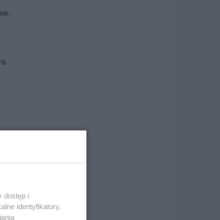
ów.
ii
za
wnym
 dostęp i
lne identyfikatory,
iania