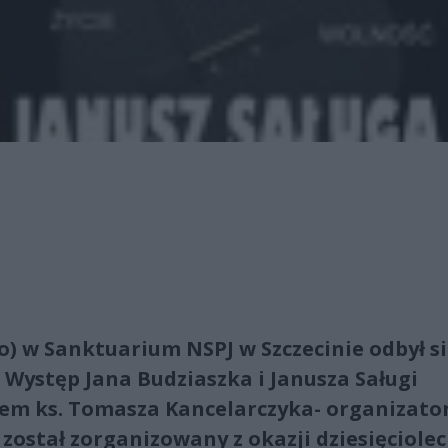
go) w Sanktuarium NSPJ w Szczecinie odbył s
. Występ Jana Budziaszka i Janusza Saługi
ałem ks. Tomasza Kancelarczyka- organizato
 został zorganizowany z okazji dziesięciolec