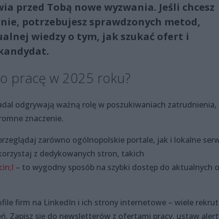
wia przed Tobą nowe wyzwania. Jeśli chcesz
enie, potrzebujesz sprawdzonych metod,
alnej wiedzy o tym, jak szukać ofert i
 kandydat.
 o pracę w 2025 roku?
adal odgrywają ważną rolę w poszukiwaniach zatrudnienia, 
gromne znaczenie.
przeglądaj zarówno ogólnopolskie portale, jak i lokalne serw
skorzystaj z dedykowanych stron, takich
in;l
– to wygodny sposób na szybki dostęp do aktualnych o
ile firm na LinkedIn i ich strony internetowe – wiele rekrut
ń. Zapisz się do newsletterów z ofertami pracy, ustaw alert