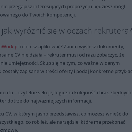
u nie przegapisz interesujących propozycji i będziesz mógł
asowanego do Twoich kompetencji.
 jak wyróżnić się w oczach rekrutera?
oWork.pl
i chcesz aplikować? Zanim wyślesz dokumenty,
salne CV nie działa – rekruter musi od razu zobaczyć, że
ie umiejętności. Skup się na tym, co ważne w danym
k zostały zapisane w treści oferty i podaj konkretne przykła
entu – czytelne sekcje, logiczna kolejność i brak zbędnych
er dotrze do najważniejszych informacji.
ku CV, w którym jasno przedstawisz, co możesz wnieść do
wszystkiego, co robiłeś, ale narzędzie, które ma przekonać
rozmowę.