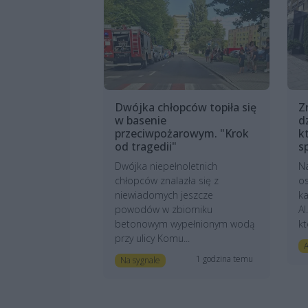
Dwójka chłopców topiła się
Z
w basenie
d
przeciwpożarowym. "Krok
k
od tragedii"
s
Dwójka niepełnoletnich
Na
chłopców znalazła się z
os
niewiadomych jeszcze
ka
powodów w zbiorniku
Al
betonowym wypełnionym wodą
kt
przy ulicy Komu...
A
1 godzina temu
Na sygnale