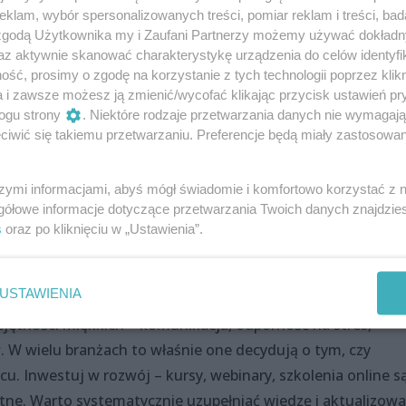
klam, wybór spersonalizowanych treści, pomiar reklam i treści, bad
swoim fachu. Liczy się także zestaw tzw. kompetencji
 zgodą Użytkownika my i Zaufani Partnerzy możemy używać dokład
az aktywnie skanować charakterystykę urządzenia do celów identyfi
n.:
ść, prosimy o zgodę na korzystanie z tych technologii poprzez klikn
a i zawsze możesz ją zmienić/wycofać klikając przycisk ustawień pr
ogu strony
. Niektóre rodzaje przetwarzania danych nie wymagaj
iwić się takiemu przetwarzaniu. Preferencje będą miały zastosowania
szymi informacjami, abyś mógł świadomie i komfortowo korzystać z
gółowe informacje dotyczące przetwarzania Twoich danych znajdzi
s
oraz po kliknięciu w „Ustawienia”.
, warto znać podstawy Excela, umieć korzystać z platform
ządzać dokumentami online.
USTAWIENIA
ejętności miękkich – komunikacja, odporność na stres,
W wielu branżach to właśnie one decydują o tym, czy
. Inwestuj w rozwój – kursy, webinary, szkolenia online s
atne. Warto systematycznie uzupełniać wiedzę i aktualizow