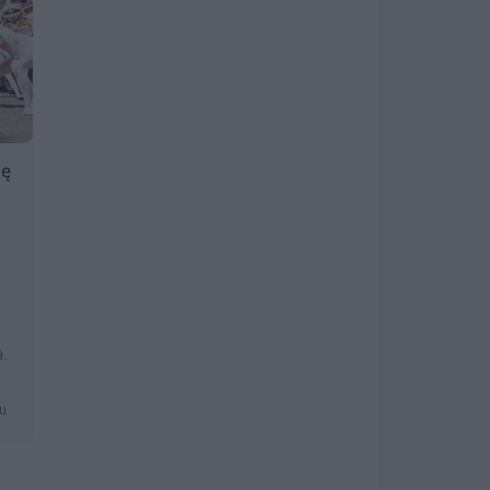
ię
.
mu