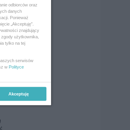
anie odbiorców oraz
nych danych
kacji. Ponieważ
ięcie „Akceptuję”.
ywatności znajdujący
ą zgody użytkownika,
 tylko na tej
 naszych serwisów
esz w
Polityce
Akceptuję
ą
ać