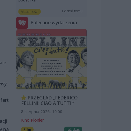
podatnika”
1 dzień temu
Aktualności
Polecane wydarzenia
ale
isy.
PRZEGLĄD „FEDERICO
fert
FELLINI: CIAO A TUTTI!”
8 sierpnia 2026, 19:00
Kino Pionier
acji
y na
Film
Już dziś