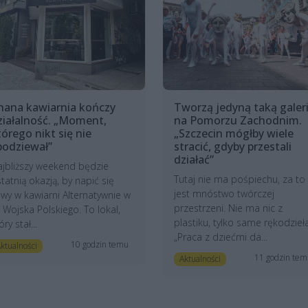
nana kawiarnia kończy
Tworzą jedyną taką galer
ziałalność. „Moment,
na Pomorzu Zachodnim.
tórego nikt się nie
„Szczecin mógłby wiele
podziewał”
stracić, gdyby przestali
działać”
jbliższy weekend będzie
Tutaj nie ma pośpiechu, za to
tatnią okazją, by napić się
jest mnóstwo twórczej
wy w kawiarni Alternatywnie w
przestrzeni. Nie ma nic z
. Wojska Polskiego. To lokal,
plastiku, tylko same rękodzieła
óry stał...
„Praca z dziećmi da...
10 godzin temu
ktualności
11 godzin te
Aktualności