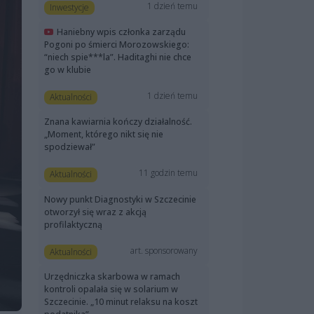
1 dzień temu
Inwestycje
Haniebny wpis członka zarządu
Pogoni po śmierci Morozowskiego:
“niech spie***la”. Haditaghi nie chce
go w klubie
1 dzień temu
Aktualności
Znana kawiarnia kończy działalność.
„Moment, którego nikt się nie
spodziewał”
11 godzin temu
Aktualności
Nowy punkt Diagnostyki w Szczecinie
otworzył się wraz z akcją
profilaktyczną
art. sponsorowany
Aktualności
Urzędniczka skarbowa w ramach
kontroli opalała się w solarium w
Szczecinie. „10 minut relaksu na koszt