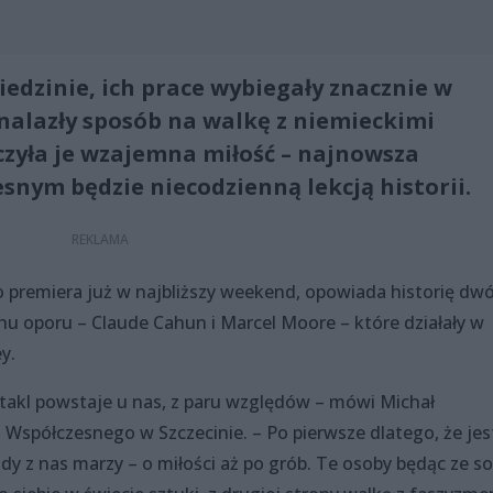
iedzinie, ich prace wybiegały znacznie w
znalazły sposób na walkę z niemieckimi
czyła je wzajemna miłość – najnowsza
snym będzie niecodzienną lekcją historii.
go premiera już w najbliższy weekend, opowiada historię dw
hu oporu – Claude Cahun i Marcel Moore – które działały w
y.
ktakl powstaje u nas, z paru względów – mówi Michał
 Współczesnego w Szczecinie. – Po pierwsze dlatego, że jes
dy z nas marzy – o miłości aż po grób. Te osoby będąc ze s