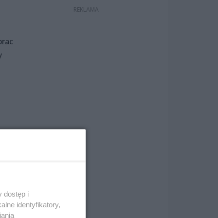
prac
y
kami
 dostęp i
lne identyfikatory,
iania