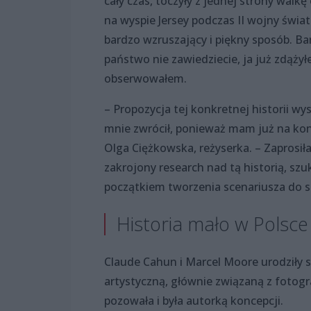
cały czas, toczyły z jednej strony walkę
na wyspie Jersey podczas II wojny świ
bardzo wzruszający i piękny sposób. Ba
państwo nie zawiedziecie, ja już zdążył
obserwowałem.
– Propozycja tej konkretnej historii wy
mnie zwrócił, ponieważ mam już na konc
Olga Ciężkowska, reżyserka. – Zaprosi
zakrojony research nad tą historią, sz
początkiem tworzenia scenariusza do 
Historia mało w Polsc
Claude Cahun i Marcel Moore urodziły si
artystyczną, głównie związaną z fotogr
pozowała i była autorką koncepcji.