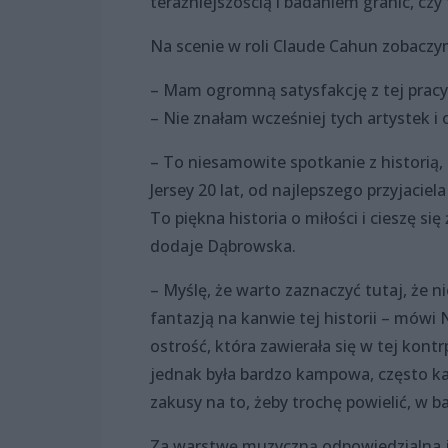
teraźniejszością i badaniem granic, czy 
Na scenie w roli Claude Cahun zobaczym
– Mam ogromną satysfakcję z tej pracy 
– Nie znałam wcześniej tych artystek i
– To niesamowite spotkanie z historią,
Jersey 20 lat, od najlepszego przyjacie
To piękna historia o miłości i cieszę si
dodaje Dąbrowska.
– Myślę, że warto zaznaczyć tutaj, że n
fantazją na kanwie tej historii – mówi
ostrość, która zawierała się w tej kont
jednak była bardzo kampowa, często kar
zakusy na to, żeby trochę powielić, w ba
Za warstwę muzyczną odpowiedzialna j