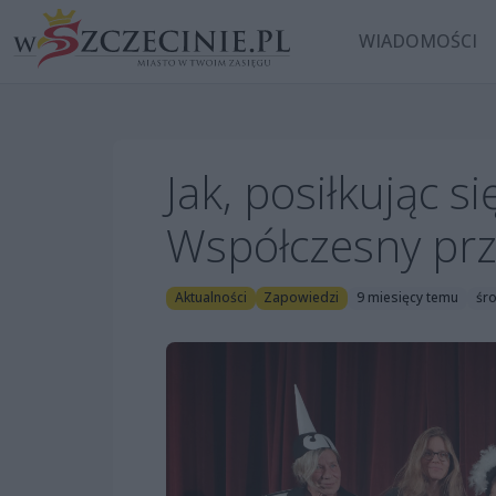
WIADOMOŚCI
Jak, posiłkując s
Współczesny przy
Aktualności
Zapowiedzi
9 miesięcy temu
śro