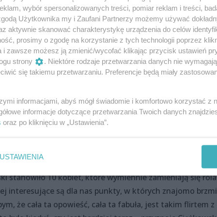
owska. – Była to największa taka kontrpropagandowa i w o
klam, wybór spersonalizowanych treści, pomiar reklam i treści, bad
ą one we dwie, nie mówiąc o tym nikomu przez niemal całą
 zgodą Użytkownika my i Zaufani Partnerzy możemy używać dokład
az aktywnie skanować charakterystykę urządzenia do celów identyfi
ść, prosimy o zgodę na korzystanie z tych technologii poprzez klikn
dnak dosyć nieznana w polskim kontekście. Mowa tu o
a i zawsze możesz ją zmienić/wycofać klikając przycisk ustawień pr
ogu strony
. Niektóre rodzaje przetwarzania danych nie wymagaj
trwała w zasadzie przez całe życie, osadzona te 100 lat tem
iwić się takiemu przetwarzaniu. Preferencje będą miały zastosowania
a przyznać, dość zbliżony do naszego aktualnego, więc tym
 możemy się trochę przeglądać, trochę wyciągać wnioski i
szymi informacjami, abyś mógł świadomie i komfortowo korzystać z
ch artystek – dodaje Julka Nowak odpowiedzialna za tekst.
gółowe informacje dotyczące przetwarzania Twoich danych znajdzi
s
oraz po kliknięciu w „Ustawienia”.
ęć aktorek
pektaklu opowiedzą w niecodzienny sposób.
USTAWIENIA
ki stanowiło 10 kobiet, które wymiennie zamieniają się rol
ej interesujące są dla nas punkty, w których znajomo brzmi
m, że cała ta opowieść, cała ta fabuła, jest takim flirtem z