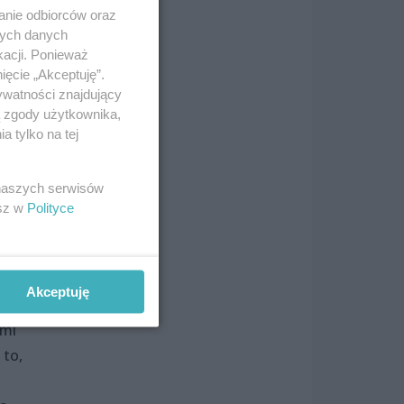
góle
anie odbiorców oraz
nych danych
kacji. Ponieważ
ięcie „Akceptuję”.
ywatności znajdujący
ą zgody użytkownika,
u.
 tylko na tej
 naszych serwisów
esz w
Polityce
Akceptuję
ami
 to,