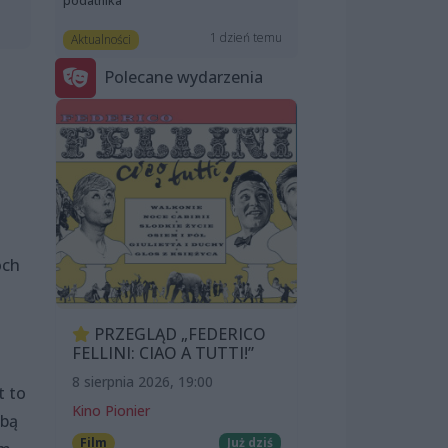
podatnika”
1 dzień temu
Aktualności
Polecane wydarzenia
óch
PRZEGLĄD „FEDERICO
FELLINI: CIAO A TUTTI!”
8 sierpnia 2026, 19:00
t to
Kino Pionier
obą
Film
Już dziś