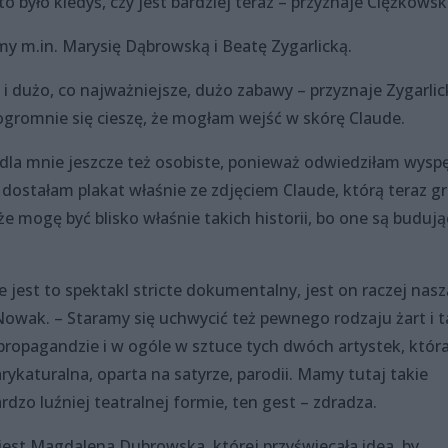
to było kiedyś, czy jest bardziej teraz – przyznaje Ciężkowsk
y m.in. Marysię Dąbrowską i Beatę Zygarlicką.
i dużo, co najważniejsze, dużo zabawy – przyznaje Zygarlic
 ogromnie się cieszę, że mogłam wejść w skórę Claude.
 dla mnie jeszcze też osobiste, ponieważ odwiedziłam wysp
la dostałam plakat właśnie ze zdjęciem Claude, którą teraz g
ę że mogę być blisko właśnie takich historii, bo one są budują
ie jest to spektakl stricte dokumentalny, jest on raczej nasz
 Nowak. – Staramy się uchwycić też pewnego rodzaju żart i 
rpropagandzie i w ogóle w sztuce tych dwóch artystek, któr
ykaturalna, oparta na satyrze, parodii. Mamy tutaj takie
rdzo luźniej teatralnej formie, ten gest – zdradza.
est Magdalena Dubrowska, której przyświecała idea, by