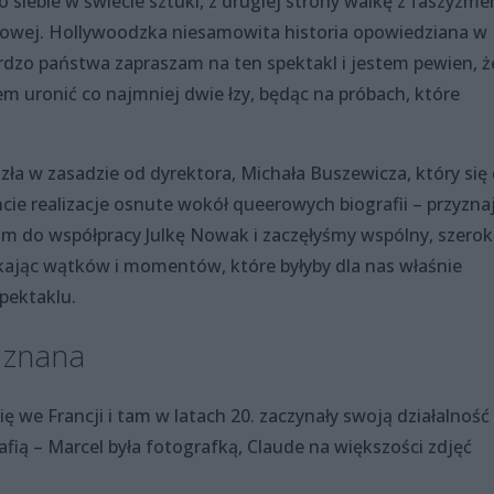
 o siebie w świecie sztuki, z drugiej strony walkę z faszyzm
atowej. Hollywoodzka niesamowita historia opowiedziana w
rdzo państwa zapraszam na ten spektakl i jestem pewien, że
em uronić co najmniej dwie łzy, będąc na próbach, które
szła w zasadzie od dyrektora, Michała Buszewicza, który się
ie realizacje osnute wokół queerowych biografii – przyzna
łam do współpracy Julkę Nowak i zaczęłyśmy wspólny, szero
ukając wątków i momentów, które byłyby dla nas właśnie
spektaklu.
e znana
ę we Francji i tam w latach 20. zaczynały swoją działalność
afią – Marcel była fotografką, Claude na większości zdjęć