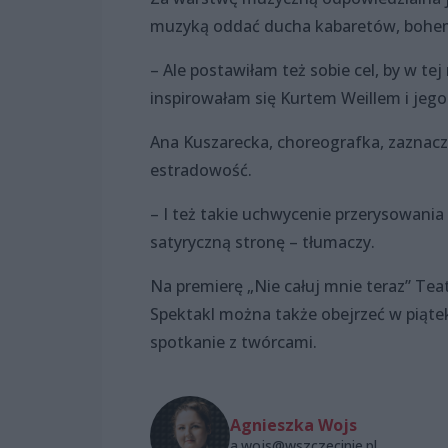
muzyką oddać ducha kabaretów, bohem
– Ale postawiłam też sobie cel, by w te
inspirowałam się Kurtem Weillem i jego
Ana Kuszarecka, choreografka, zaznacza,
estradowość.
– I też takie uchwycenie przerysowania
satyryczną stronę – tłumaczy.
Na premierę „Nie całuj mnie teraz” Teat
Spektakl można także obejrzeć w piąte
spotkanie z twórcami.
Agnieszka Wojs
a.wojs@wszczecinie.pl