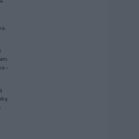
a.
ka.
ę
ram.
ce –
ą
taką
a