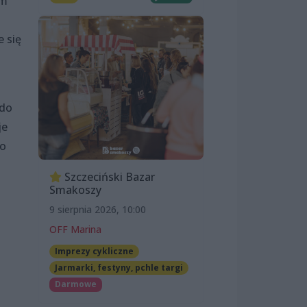
em
 się
 do
je
ko
Szczeciński Bazar
Smakoszy
9 sierpnia 2026, 10:00
OFF Marina
Imprezy cykliczne
Jarmarki, festyny, pchle targi
Darmowe