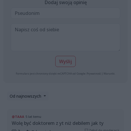
Dodaj swoją opinię
Wyślij
Formularz jest chroniony dzięki reCAPTCHA od Google:
Prywatność
|
Warunki
.
Od najnowszych
@TAAA
5 lat temu
Wolę być doktorem z yt niż debilem jak ty
Zgłoś do moderacji