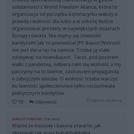
solidarności z World Freedom Aliance, która to
organizacja od początku koronacyrku walczy o
prawdę i wolność dla ludzi a w sobotę będzie
organizować protesty w największych miastach
Europy i świata. Nie dajmy się zniewolić
bandytom! Jak to powiedział JPII &quot;Wolność
nie jest dana raz na zawsze. Trzeba ją stale
zdobywać na nowo&quot;. Teraz, pod pozorem
walki z pandemią, odbiera nam się wolność a my
patrzymy na to biernie, zastraszeni propagandą
o zabójczym wirusie. O wolność trzeba walczyć
bo bierność społeczeństwa tylko rozzuchwala
politycznych bandytów.
Zgłoś do moderacji
10
Odpowiedz
JANUSZ SOMSIAD
5 lat temu
Ważne że koscioły i kasyna otwarte, jak
głosowali tak maja buhahhahhaha