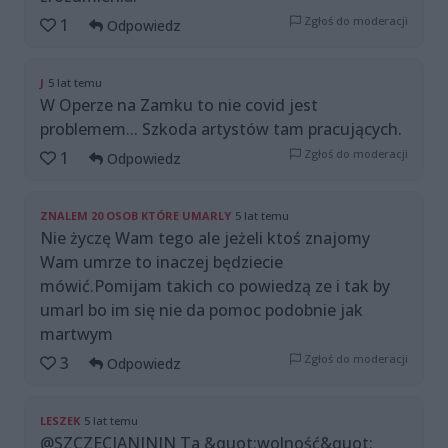
Zgłoś do moderacji
1
Odpowiedz
J
5 lat temu
W Operze na Zamku to nie covid jest
problemem... Szkoda artystów tam pracujących.
Zgłoś do moderacji
1
Odpowiedz
ZNALEM 20 OSOB KTÓRE UMARLY
5 lat temu
Nie życzę Wam tego ale jeżeli ktoś znajomy
Wam umrze to inaczej będziecie
mówić.Pomijam takich co powiedzą ze i tak by
umarl bo im się nie da pomoc podobnie jak
martwym
Zgłoś do moderacji
3
Odpowiedz
LESZEK
5 lat temu
@SZCZECIANININ Ta &quot;wolność&quot;