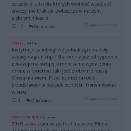
szczęście ludzi dla których wolność wciąż coś
znaczy, nie brakuje, zwłaszcza w naszym
pięknym mieście.
Zgłoś do moderacji
12
Odpowiedz
LESZEK
5 lat temu
Instytucje zapobiegliwe jednak zgromadziły
zapasy nagrań i np. Filharmonia już od tygodnia
pokazuje na swojej stronie same wydarzenia
online w kwietniu. Jaki jest problem z naszą
Operą nie wiem. Przecież można robić
przedstawienia bez publiczności i transmitować
w sieci.
Zgłoś do moderacji
4
Odpowiedz
SZCZECIANININ
5 lat temu
20.03 zapraszam wszystkich na Jasne Błonia.
Zróbmy spontaniczną manifestację w geście