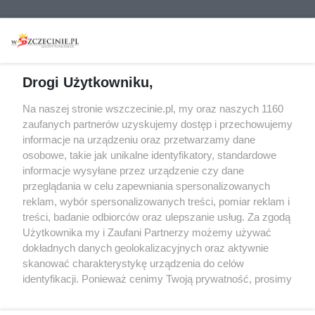
Wydarzenia
Redakcja
Koncerty
Kontakt
Warsztaty
Regulamin i polityka
Drogi Użytkowniku,
prywatności
Spacery i oprowadzania
Na naszej stronie wszczecinie.pl, my oraz naszych 1160
Reklama
Jarmarki, festyny, pchle
zaufanych partnerów uzyskujemy dostęp i przechowujemy
targi
Redakcja
informacje na urządzeniu oraz przetwarzamy dane
Wernisaże
Specjalny koncert z okazji
osobowe, takie jak unikalne identyfikatory, standardowe
informacje wysyłane przez urządzenie czy dane
20. urodzin portalu
Więcej
przeglądania w celu zapewniania spersonalizowanych
wSzczecinie.pl
reklam, wybór spersonalizowanych treści, pomiar reklam i
Regulamin konkursów
treści, badanie odbiorców oraz ulepszanie usług. Za zgodą
śniadaniówka "Hej
Użytkownika my i Zaufani Partnerzy możemy używać
Szczecin! Jest piątek!"
dokładnych danych geolokalizacyjnych oraz aktywnie
skanować charakterystykę urządzenia do celów
identyfikacji. Ponieważ cenimy Twoją prywatność, prosimy
o zgodę na korzystanie z tych technologii poprzez
Partnerzy
kliknięcie „Akceptuję”. Zgoda jest dobrowolna i zawsze