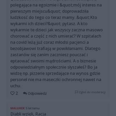
polegająca na egoizmie i &quot;mój interes na
pierwszym miejscu&quot; doprowadziła
ludzkosć do tego co teraz mamy. &quot;Kto
wykarmi ich dzieci?&quot; pytasz. A kto
wykarmie te dzieci jak wszyscy zaczna masowo
chorować a część z nich umierać? W szpitalach
na covid leżą już coraz młodsi pacjenci a
bezobjawowi trafiają w powikłaniami. Dlatego
zastanów się zanim zaczniesz pouczać i
eptaować swoimi mądrościami. A o biznesie
odpowiedzialnym społecznie słyszałeś? Bo ja
widzę np. pizzerie sprzedające na wynos gdzie
personel nie ma maseczki ochronnej nawet na
uchu.
Zgłoś do moderacji
2
Odpowiedz
MALUREK
5 lat temu
Diabli wzięli, Racja