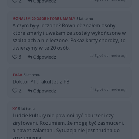
2
Odpowiedz
@ZNALEM 20 OSOB KTÓRE UMARLY
5 lat temu
A czym były leczone? Również znałem osoby
które zmarły i uważam że zostały wykończone w
szpitalach a nie leczone. Pokaż karty choroby, to
uwierzymy w te 20 osób.
Zgłoś do moderacji
3
Odpowiedz
TAAA
5 lat temu
Doktor YT, fakultet z FB
Zgłoś do moderacji
2
Odpowiedz
XY
5 lat temu
Ludzie kultury nie powinni być oburzeni czy
zirytowani. Rozumiem, że mogą być zasmuceni,
a nawet załamani. Sytuacja nie jest trudna do
zrozumienia.