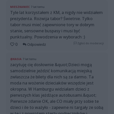
MIESZKANIEC
7 lat temu
Tyle lat korzystałem z KM, a nigdy nie widziałem
prezydenta. Rozwija tabor? Świetnie. Tylko
tabor musi mieć zapewnione tory w dobrym
stanie, sensowne buspasy i musi być
punktualny. Powodzenia w wyborach :)
Zgłoś do moderacji
0
Odpowiedz
@KASIA
7 lat temu
zacytuję cię dosłownie &quot;Dzieci mogą
samodzielnie jeździć komunikacją miejską
zwłaszcza że bilety dla nich są za darmo. Ta
moda na wożenie dzieciaków wszędzie jest
okropna. W Hamburgu widziałam dzieci z
pierwszych klas jeżdżące autobusami.&quot;
Pierwsze zdanie OK, ale CO miały przy sobie te
dzieci i ile to ważyło - zapewne ni targały ze sobą
w te i z powrotem sterty podręczników i