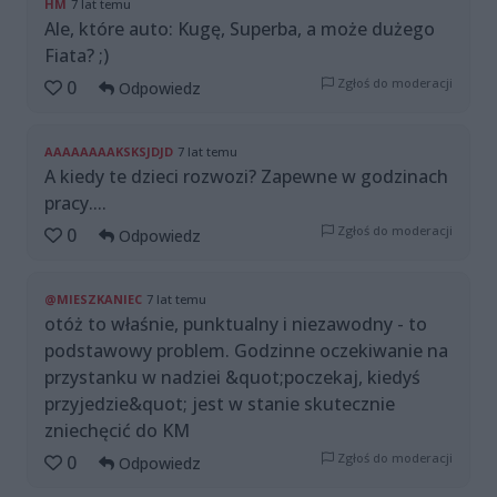
HM
7 lat temu
Ale, które auto: Kugę, Superba, a może dużego
Fiata? ;)
Zgłoś do moderacji
0
Odpowiedz
AAAAAAAAKSKSJDJD
7 lat temu
A kiedy te dzieci rozwozi? Zapewne w godzinach
pracy....
Zgłoś do moderacji
0
Odpowiedz
@MIESZKANIEC
7 lat temu
otóż to właśnie, punktualny i niezawodny - to
podstawowy problem. Godzinne oczekiwanie na
przystanku w nadziei &quot;poczekaj, kiedyś
przyjedzie&quot; jest w stanie skutecznie
zniechęcić do KM
Zgłoś do moderacji
0
Odpowiedz