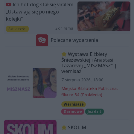
Ich hot dog stał się viralem.
„Ustawiają się po niego
kolejki”
2 dni temu
Aktualności
Polecane wydarzenia
Wystawa Elżbiety
Śnieżewskiej i Anastasii
Lazarevej „MISZMASZ” |
wernisaż
7 sierpnia 2026, 18:00
Miejska Biblioteka Publiczna,
filia nr 54 (ProMedia)
Wernisaże
Darmowe
Już dziś
SKOLIM