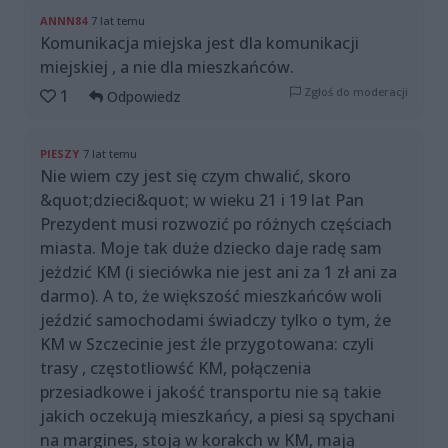
ANNN84
7 lat temu
Komunikacja miejska jest dla komunikacji
miejskiej , a nie dla mieszkańców.
Zgłoś do moderacji
1
Odpowiedz
PIESZY
7 lat temu
Nie wiem czy jest się czym chwalić, skoro
&quot;dzieci&quot; w wieku 21 i 19 lat Pan
Prezydent musi rozwozić po różnych częściach
miasta. Moje tak duże dziecko daje radę sam
jeżdzić KM (i sieciówka nie jest ani za 1 zł ani za
darmo). A to, że większość mieszkańców woli
jeździć samochodami świadczy tylko o tym, że
KM w Szczecinie jest źle przygotowana: czyli
trasy , częstotliowść KM, połączenia
przesiadkowe i jakość transportu nie są takie
jakich oczekują mieszkańcy, a piesi są spychani
na margines, stoją w korakch w KM, mają