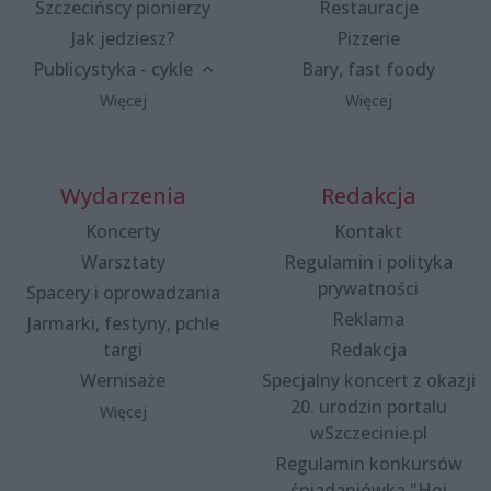
Szczecińscy pionierzy
Restauracje
Jak jedziesz?
Pizzerie
Publicystyka - cykle
Bary, fast foody
Więcej
Więcej
Wydarzenia
Redakcja
Koncerty
Kontakt
Warsztaty
Regulamin i polityka
prywatności
Spacery i oprowadzania
Reklama
Jarmarki, festyny, pchle
targi
Redakcja
Wernisaże
Specjalny koncert z okazji
20. urodzin portalu
Więcej
wSzczecinie.pl
Regulamin konkursów
śniadaniówka "Hej