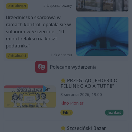
art. sponsorowany
Aktualności
Urzędniczka skarbowa w
ramach kontroli opalała się w
solarium w Szczecinie. „10
minut relaksu na koszt
podatnika”
1 dzień temu
Aktualności
Polecane wydarzenia
PRZEGLĄD „FEDERICO
FELLINI: CIAO A TUTTI!”
8 sierpnia 2026, 19:00
Kino Pionier
Film
Już dziś
Szczeciński Bazar