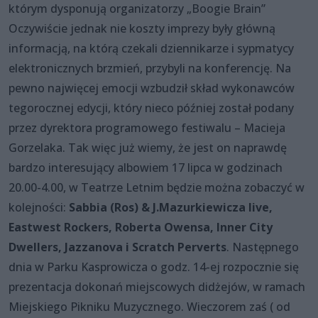
którym dysponują organizatorzy „Boogie Brain”
Oczywiście jednak nie koszty imprezy były główną
informacją, na którą czekali dziennikarze i sypmatycy
elektronicznych brzmień, przybyli na konferencję. Na
pewno najwięcej emocji wzbudził skład wykonawców
tegorocznej edycji, który nieco później został podany
przez dyrektora programowego festiwalu – Macieja
Gorzelaka. Tak więc już wiemy, że jest on naprawdę
bardzo interesujący albowiem 17 lipca w godzinach
20.00-4.00, w Teatrze Letnim będzie można zobaczyć w
kolejności:
Sabbia (Ros) & J.Mazurkiewicza live,
Eastwest Rockers, Roberta Owensa, Inner City
Dwellers, Jazzanova i Scratch Perverts
. Następnego
dnia w Parku Kasprowicza o godz. 14-ej rozpocznie się
prezentacja dokonań miejscowych didżejów, w ramach
Miejskiego Pikniku Muzycznego. Wieczorem zaś ( od