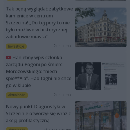
Tak będą wyglądać zabytkowe
kamienice w centrum
Szczecina! „Do tej pory to nie
było możliwe w historycznej
zabudowie miasta”
2 dni temu
Inwestycje
Haniebny wpis członka
zarządu Pogoni po śmierci
Morozowskiego: “niech
spie***la”. Haditaghi nie chce
go w klubie
2 dni temu
Aktualności
Nowy punkt Diagnostyki w
Szczecinie otworzył się wraz z
akcją profilaktyczną
art. sponsorowany