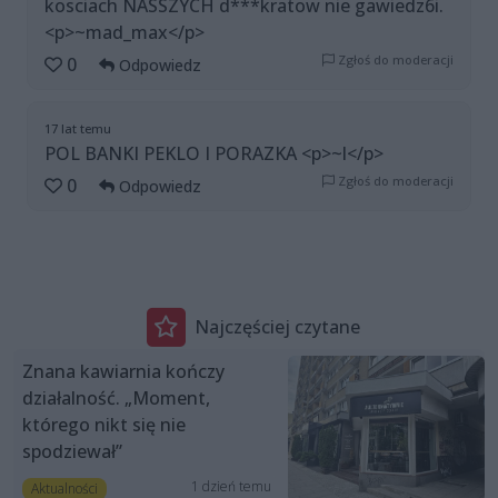
kosciach NASSZYCH d***kratow nie gawiedz6i.
<p>~mad_max</p>
Zgłoś do moderacji
0
Odpowiedz
17 lat temu
POL BANKI PEKLO I PORAZKA <p>~l</p>
Zgłoś do moderacji
0
Odpowiedz
Najczęściej czytane
Znana kawiarnia kończy
działalność. „Moment,
którego nikt się nie
spodziewał”
1 dzień temu
Aktualności