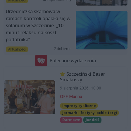
Aktualności
Urzędniczka skarbowa w
ramach kontroli opalała się w
solarium w Szczecinie. „10
minut relaksu na koszt
podatnika”
2 dni temu
Aktualności
Polecane wydarzenia
Szczeciński Bazar
Smakoszy
9 sierpnia 2026, 10:00
OFF Marina
Imprezy cykliczne
Jarmarki, festyny, pchle targi
Darmowe
Już dziś