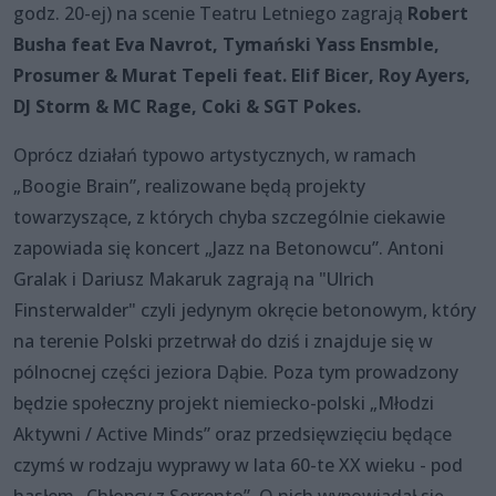
godz. 20-ej) na scenie Teatru Letniego zagrają
Robert
Busha feat Eva Navrot, Tymański Yass Ensmble,
Prosumer & Murat Tepeli feat. Elif Bicer, Roy Ayers,
DJ Storm & MC Rage, Coki & SGT Pokes.
Oprócz działań typowo artystycznych, w ramach
„Boogie Brain”, realizowane będą projekty
towarzyszące, z których chyba szczególnie ciekawie
zapowiada się koncert „Jazz na Betonowcu”. Antoni
Gralak i Dariusz Makaruk zagrają na "Ulrich
Finsterwalder" czyli jedynym okręcie betonowym, który
na terenie Polski przetrwał do dziś i znajduje się w
pólnocnej części jeziora Dąbie. Poza tym prowadzony
będzie społeczny projekt niemiecko-polski „Młodzi
Aktywni / Active Minds” oraz przedsięwzięciu będące
czymś w rodzaju wyprawy w lata 60-te XX wieku - pod
hasłem „Chłopcy z Sorrento”. O nich wypowiadał się