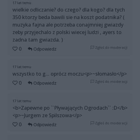
17 lat temu
wielkie odliczanie? do czego? dla kogo? dla tych
350 ktorzy beda bawili sie na koszt podatnika? (
muzyka fajna ale potrzeba conajmniej gwiazdy
zeby przyjechalo z polski wiecej ludzi , ayers to
zadna tam gwiazda. )
Zgłoś do moderacji
0
Odpowiedz
17 lat temu
wszystko to g... oprócz moczu<p>~słomasło</p>
Zgłoś do moderacji
0
Odpowiedz
17 lat temu
<b>Zapewne po ``Pływających Ogrodach`` :D</b>
<p>~Jurgem ze Spilszowa</p>
Zgłoś do moderacji
0
Odpowiedz