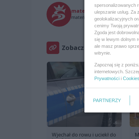
spersonalizowanych re
materiał zewnętrzny
ulepszanie usług. Za
materialzewnetrzny@wszczecinie
geolokalizacyjnych or
cenimy Twoją prywatno
Zgoda jest dobrowoln
się w lewym dolnym r
Zobacz też
ale masz prawo sprzec
witrynie.
Zapoznaj się z poniż
internetowych. Szcze
Prywatności
i
Cookie
PARTNERZY
Wjechał do rowu i uciekł do
M