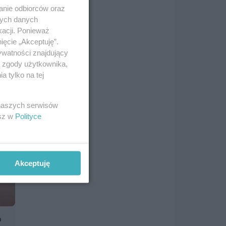
anie odbiorców oraz
nych danych
kacji. Ponieważ
ięcie „Akceptuję”.
ywatności znajdujący
ą zgody użytkownika,
 tylko na tej
 naszych serwisów
esz w
Polityce
Akceptuję
o