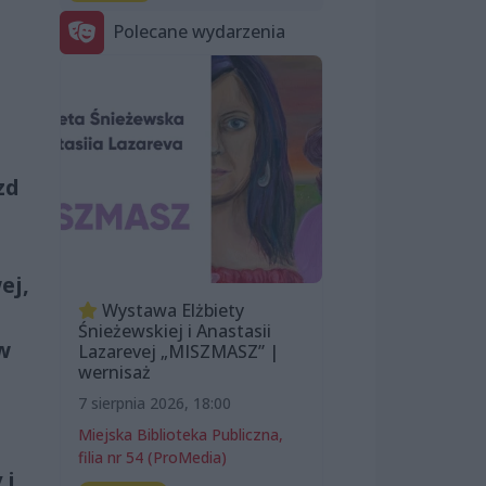
Polecane wydarzenia
zd
ej,
Wystawa Elżbiety
Śnieżewskiej i Anastasii
w
Lazarevej „MISZMASZ” |
wernisaż
7 sierpnia 2026, 18:00
Miejska Biblioteka Publiczna,
filia nr 54 (ProMedia)
 i