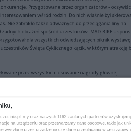
konkurencje. Przygotowane przez organizatorów - oczywiśc
ainteresowaniem wśród rodzin. Do nich właśnie był skierow
zas. Nie zabrakło także odważnych do przeciągania liny na
ał żadnych obrażeń spośród uczestników. MAD BIKE – spons
przygotował dla wszystkich odwiedzających piknik wystawę
 uczestników Święta Cyklicznego kącik, w którym atrakcją b
zekiwane przez wszystkich losowanie nagrody głównej.
były wręczane przed Wielkim Przejazdem Rowerowym
erem. Szczęście uśmiechnęło się do rowerzystki z Golenio
, to dopiero wyzwanie! Do zobaczenia za rok!
niku,
zczecinie.pl, my oraz naszych 1162 zaufanych partnerów uzyskujemy
cje na urządzeniu oraz przetwarzamy dane osobowe, takie jak unika
je wysyłane przez urządzenie czy dane przeglądania w celu zapewn