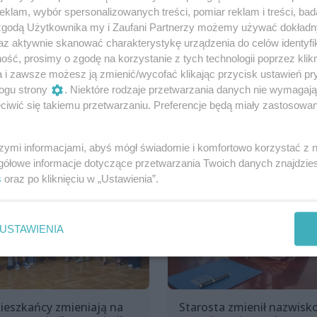
klam, wybór spersonalizowanych treści, pomiar reklam i treści, bad
 zgodą Użytkownika my i Zaufani Partnerzy możemy używać dokład
Udostępnij
.pl
az aktywnie skanować charakterystykę urządzenia do celów identyfi
ść, prosimy o zgodę na korzystanie z tych technologii poprzez klikn
a i zawsze możesz ją zmienić/wycofać klikając przycisk ustawień pr
ogu strony
. Niektóre rodzaje przetwarzania danych nie wymagaj
iwić się takiemu przetwarzaniu. Preferencje będą miały zastosowania
szymi informacjami, abyś mógł świadomie i komfortowo korzystać z
gółowe informacje dotyczące przetwarzania Twoich danych znajdzi
s
oraz po kliknięciu w „Ustawienia”.
USTAWIENIA
ieszkańcy zmieniają na
Starosta zmienił nazwisk