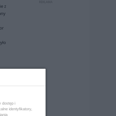
ie z
any
or
yło
wa.
 dostęp i
lne identyfikatory,
iania