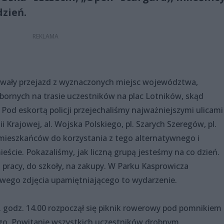
zień.
wały przejazd z wyznaczonych miejsc województwa,
ornych na trasie uczestników na plac Lotników, skąd
. Pod eskortą policji przejechaliśmy najważniejszymi ulicami
rmii Krajowej, al. Wojska Polskiego, pl. Szarych Szeregów, pl.
c mieszkańców do korzystania z tego alternatywnego i
cie. Pokazaliśmy, jak liczną grupą jesteśmy na co dzień.
 pracy, do szkoły, na zakupy. W Parku Kasprowicza
wego zdjęcia upamiętniającego to wydarzenie.
 godz. 14.00 rozpoczął się piknik rowerowy pod pomnikiem
go. Powitanie wszystkich uczestników drobnym