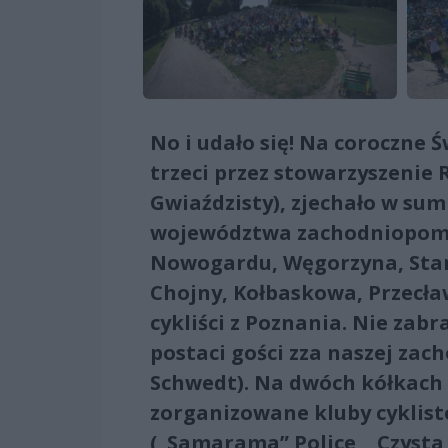
No i udało się! Na coroczne 
trzeci przez stowarzyszenie 
Gwiaździsty), zjechało w sumi
województwa zachodniopomor
Nowogardu, Węgorzyna, Starg
Chojny, Kołbaskowa, Przecław
cykliści z Poznania. Nie za
postaci gości zza naszej zach
Schwedt). Na dwóch kółkach p
zorganizowane kluby cyklist
(„Samarama” Police, „Czysta 