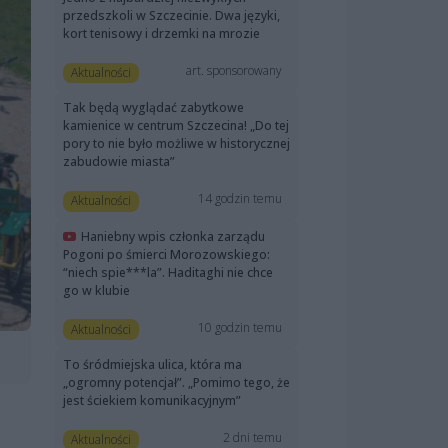
przedszkoli w Szczecinie. Dwa języki,
kort tenisowy i drzemki na mrozie
art. sponsorowany
Aktualności
Tak będą wyglądać zabytkowe
kamienice w centrum Szczecina! „Do tej
pory to nie było możliwe w historycznej
zabudowie miasta”
14 godzin temu
Aktualności
Haniebny wpis członka zarządu
Pogoni po śmierci Morozowskiego:
“niech spie***la”. Haditaghi nie chce
go w klubie
10 godzin temu
Aktualności
To śródmiejska ulica, która ma
„ogromny potencjał”. „Pomimo tego, że
jest ściekiem komunikacyjnym”
2 dni temu
Aktualności