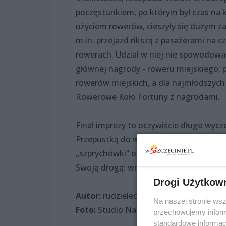
poczęstunkiem, po którym był czas na 
użyciem rowerów, cieszyły się dużym z
m.in. przejazd rikszą z pasażerami na c
rowerach. Udział w niej nie spowodow
głównej nagrody - roweru miejskiego, 
rowerów miejskich, a dla najmłodszych
Rowerowe Koło Fortuny z nagrodami.
Finał imprezy to oczywiście długo wyc
Przepustką do wzięcia udziału w nim 
„szprychówki” oznaczone kolejnym num
Swoją drogą: wracać na dwóch rowerach
Drogi Użytkow
Autor:
rudzielec102
Na naszej stronie ws
Foto:
Studio Na Tandemie
przechowujemy informa
standardowe informac