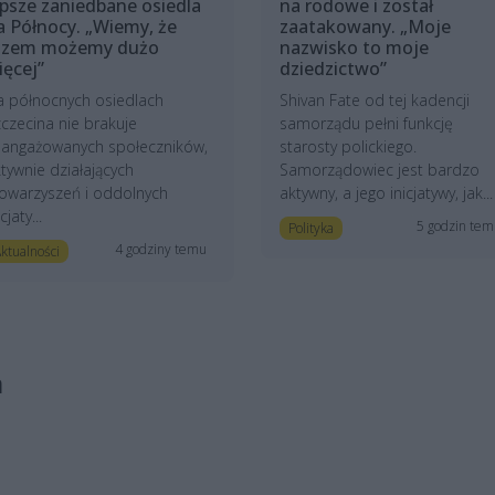
epsze zaniedbane osiedla
na rodowe i został
a Północy. „Wiemy, że
zaatakowany. „Moje
azem możemy dużo
nazwisko to moje
ięcej”
dziedzictwo”
a północnych osiedlach
Shivan Fate od tej kadencji
czecina nie brakuje
samorządu pełni funkcję
aangażowanych społeczników,
starosty polickiego.
tywnie działających
Samorządowiec jest bardzo
owarzyszeń i oddolnych
aktywny, a jego inicjatywy, jak...
icjaty...
5 godzin te
Polityka
4 godziny temu
ktualności
a