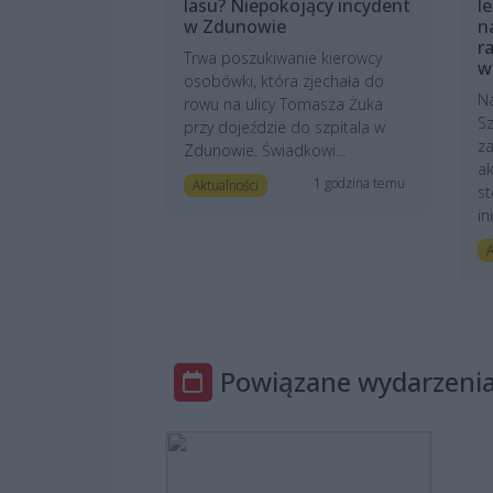
lasu? Niepokojący incydent
l
w Zdunowie
n
r
Trwa poszukiwanie kierowcy
w
osobówki, która zjechała do
N
rowu na ulicy Tomasza Żuka
Sz
przy dojeździe do szpitala w
z
Zdunowie. Świadkowi...
ak
1 godzina temu
Aktualności
st
in
A
Powiązane wydarzeni