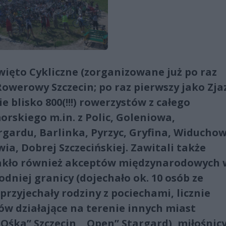
Święto Cykliczne (zorganizowane już po raz
Rowerowy Szczecin; po raz pierwszy jako Zja
e blisko 800(!!!) rowerzystów z całego
skiego m.in. z Polic, Goleniowa,
ardu, Barlinka, Pyrzyc, Gryfina, Widuchow
ia, Dobrej Szczecińskiej. Zawitali także
brakło również akceptów międzynarodowych 
odniej granicy (dojechało ok. 10 osób ze
rzyjechały rodziny z pociechami, licznie
ów działające na terenie innych miast
Ośka” Szczecin, „Open” Stargard), miłośnicy